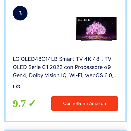
3
LG OLED48C14LB Smart TV 4K 48″, TV
OLED Serie C1 2022 con Processore α9
Gen4, Dolby Vision IQ, Wi-Fi, webOS 6.0,
FILMMAKER MODE, Google Assistant e
LG
Alexa Integrati, 4 HDMI 2.1, Telecomando
Puntatore
9.7
Controlla Su Amazon