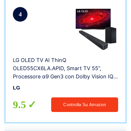
4
LG OLED TV AI ThinQ
OLED55CX6LA.APID, Smart TV 55”,
Processore α9 Gen3 con Dolby Vision IQ /
Dolby Atmos, Compatibile NVIDIA G-Sync,
LG
Google Assistant e Alexa integrati, inclusa
Soundbar SL5Y 2.1ch
9.5
Controlla Su Amazon