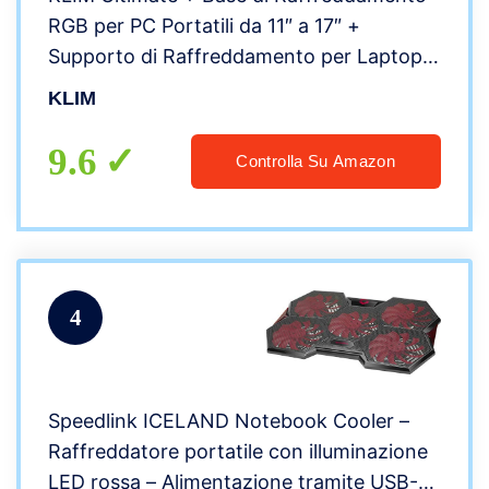
RGB per PC Portatili da 11″ a 17″ +
Supporto di Raffreddamento per Laptop
da Gaming + novità 2022 + USB + Stabile
KLIM
e Silenzioso + Compatibile con Mac e PS4
9.6
Controlla Su Amazon
4
Speedlink ICELAND Notebook Cooler –
Raffreddatore portatile con illuminazione
LED rossa – Alimentazione tramite USB-A