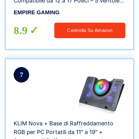
Compatibile da 12 a 17 Pollici – 5 Ventole
Potente silenziose – Ergonomico 5 Altezze
EMPIRE GAMING
Regolabili – LED Blu – USB
8.9
Controlla Su Amazon
7
KLIM Nova + Base di Raffreddamento
RGB per PC Portatili da 11″ a 19″ +