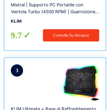
Mistral | Supporto PC Portatile con
Ventola Turbo (4500 RPM) | Guarnizione
in Gomma e Filtri Anti-Polvere | Evita Il
KLIM
Surriscaldamento | da 14 a 17″ | novità
2022
9.7
Controlla Su Amazon
3
KLIM Ultimate + Base di Raffreddamento