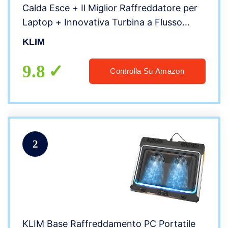
Calda Esce + Il Miglior Raffreddatore per
Laptop + Innovativa Turbina a Flusso
Incrociato + Alte Prestazioni + Alta qualità
KLIM
+ Garanzia di 5 Anni + 10-17″
9.8
Controlla Su Amazon
2
KLIM Base Raffreddamento PC Portatile