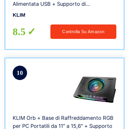
Alimentata USB + Supporto di
Raffreddamento per Laptop da Gaming +
KLIM
Stabile e Robusto + Ampia compatibilità +
Nuova 2022
8.5
Controlla Su Amazon
10
KLIM Orb + Base di Raffreddamento RGB
per PC Portatili da 11″ a 15,6″ + Supporto