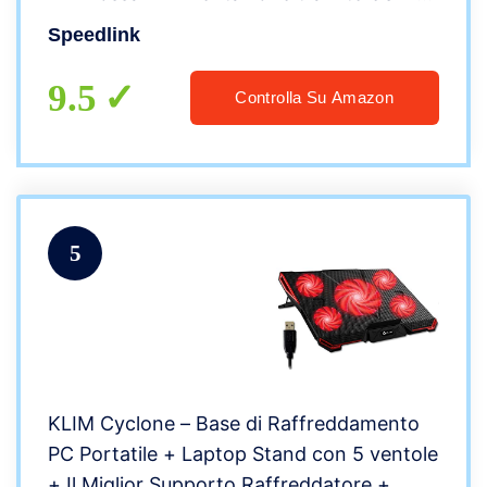
– Piedini rivestiti in gomma, colore: Nero
Speedlink
9.5
Controlla Su Amazon
5
KLIM Cyclone – Base di Raffreddamento
PC Portatile + Laptop Stand con 5 ventole
+ Il Miglior Supporto Raffreddatore +