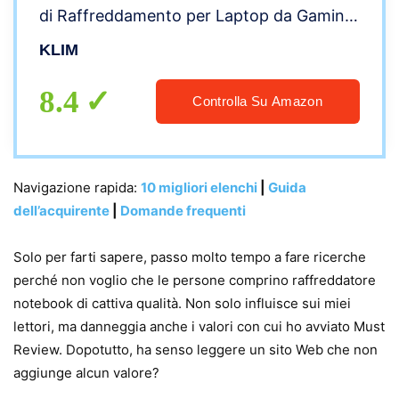
di Raffreddamento per Laptop da Gaming
+ USB + Stabile + Compatibile con Mac e
KLIM
PS4 + novità 2022
8.4
Controlla Su Amazon
Navigazione rapida:
10 migliori elenchi
|
Guida
dell’acquirente
|
Domande frequenti
Solo per farti sapere, passo molto tempo a fare ricerche
perché non voglio che le persone comprino raffreddatore
notebook di cattiva qualità. Non solo influisce sui miei
lettori, ma danneggia anche i valori con cui ho avviato Must
Review. Dopotutto, ha senso leggere un sito Web che non
aggiunge alcun valore?