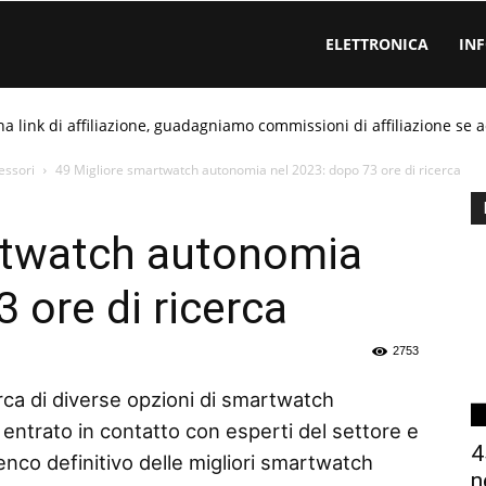
ELETTRONICA
IN
ha link di affiliazione, guadagniamo commissioni di affiliazione se a
essori
49 Migliore smartwatch autonomia nel 2023: dopo 73 ore di ricerca
rtwatch autonomia
 ore di ricerca
2753
rca di diverse opzioni di smartwatch
entrato in contatto con esperti del settore e
4
lenco definitivo delle migliori smartwatch
n