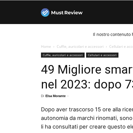
Must
Il nostro contenuto 
Review
Home
Cuffie, auricolari e accessori
Cellulari e acc
Cuffie, auricolari e accessori
Cellulari e accessori
49 Migliore sma
nel 2023: dopo 73
Di
Elsa Morante
-
Dopo aver trascorso 15 ore alla rice
autonomia da marchi rinomati, sono 
li ha consultati per creare questo e