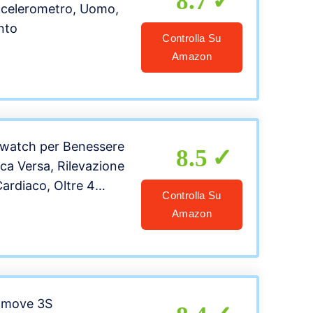
8.7
ccelerometro, Uomo,
nto
Controlla Su
Amazon
twatch per Benessere
8.5
ica Versa, Rilevazione
Cardiaco, Oltre 4
Controlla Su
utonomia della
Amazon
sistente all’Acqua,
to, Nero/Bianco,
a
omove 3S