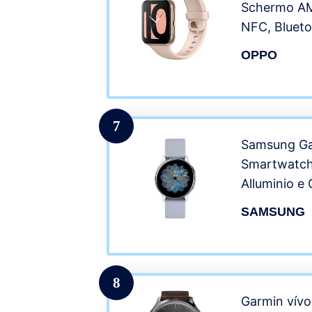
Schermo AM
NFC, Bluet
WiFi, Wear 
OPPO
Funzione di
VOOC, Versi
Pink
7
Samsung Ga
Smartwatch
Alluminio e 
GPS, Sensor
SAMSUNG
Cardiaca, T
IP68, Argent
Versione Ita
8
Garmin vív