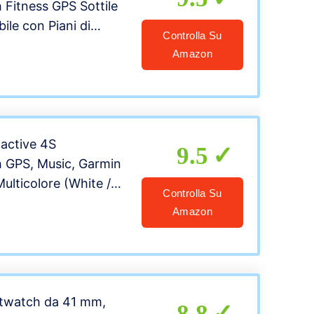
Fitness GPS Sottile
ile con Piani di
Controlla Su
 ed Esercizi Animati,
Amazon
ive, 7 Giorni di
Nero (Black Slate),
active 4S
9.5
 GPS, Music, Garmin
Multicolore (White /
Controlla Su
Amazon
watch da 41 mm,
8.8