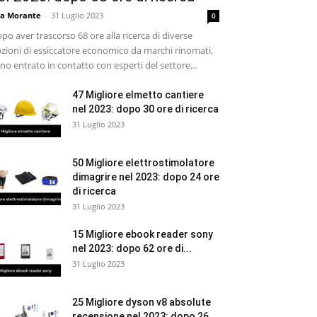
sa Morante
-
31 Luglio 2023
0
po aver trascorso 68 ore alla ricerca di diverse
zioni di essiccatore economico da marchi rinomati,
no entrato in contatto con esperti del settore...
47 Migliore elmetto cantiere
nel 2023: dopo 30 ore di ricerca
31 Luglio 2023
50 Migliore elettrostimolatore
dimagrire nel 2023: dopo 24 ore
di ricerca
31 Luglio 2023
15 Migliore ebook reader sony
nel 2023: dopo 62 ore di...
31 Luglio 2023
25 Migliore dyson v8 absolute
recensione nel 2023: dopo 26