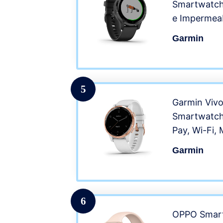
Smartwatch 
e Impermeab
Allenamento
Garmin
20 App Sport
autonomia, 
40 mm
5
Garmin Vivo
Smartwatch
Pay, Wi-Fi, 
Rose Gold)
Garmin
6
OPPO Smart