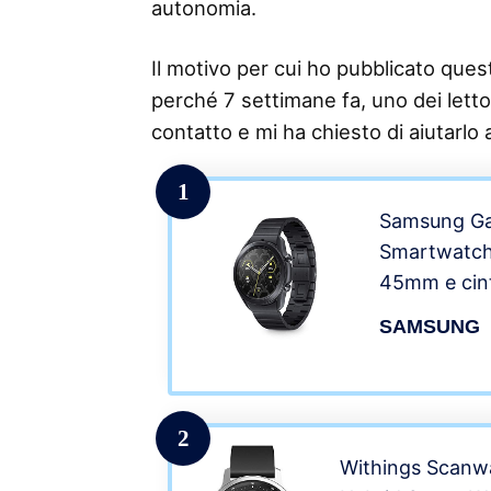
autonomia.
Il motivo per cui ho pubblicato questo
perché 7 settimane fa, uno dei lettor
contatto e mi ha chiesto di aiutarlo
1
Samsung Ga
Smartwatch
45mm e cintu
Saturimetro
SAMSUNG
Monitoraggi
Batteria 34
Black [Versi
2
Withings Scanw