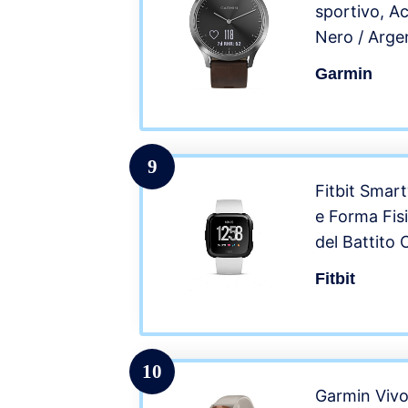
sportivo, A
Nero / Arge
Garmin
9
Fitbit Smar
e Forma Fis
del Battito 
Giorni di A
Fitbit
Batteria, Re
Unisex Adul
Taglia Unic
10
Garmin Viv