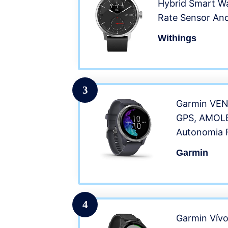
Hybrid Smart W
Rate Sensor An
Sleep Tracking 
Withings
3
Garmin VEN
GPS, AMOLED
Autonomia F
Garmin
4
Garmin Vívo