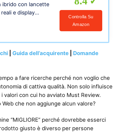
8.4
ibrido con lancette
 reali e display
Controlla Su
 nascosto, silicone
Amazon
ro con hardware oro
nchi
|
Guida dell’acquirente
|
Domande
tempo a fare ricerche perché non voglio che
nomia di cattiva qualità. Non solo influisce
 i valori con cui ho avviato Must Review.
o Web che non aggiunge alcun valore?
termine “MIGLIORE” perché dovrebbe esserci
 prodotto giusto è diverso per persone