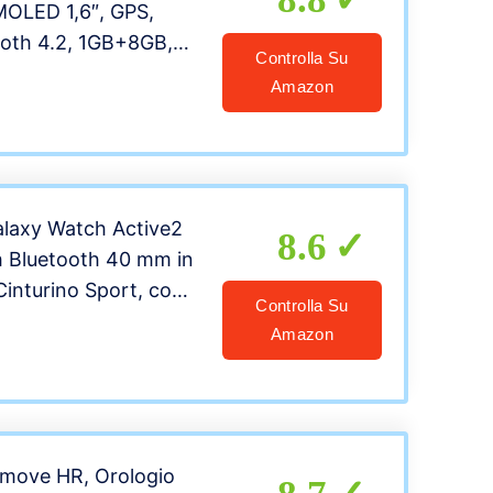
OLED 1,6″, GPS,
ooth 4.2, 1GB+8GB,
Controlla Su
OS by Google,
Amazon
 Ricarica Rapida
one Italia, Colore
laxy Watch Active2
8.6
 Bluetooth 40 mm in
Cinturino Sport, con
Controlla Su
e di Frequenza
Amazon
racker Allenamento,
o (Aluminium Silver),
liana
omove HR, Orologio