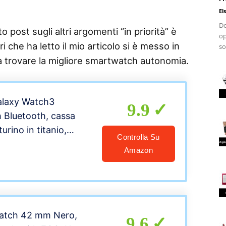
El
Do
 post sugli altri argomenti “in priorità” è
op
i che ha letto il mio articolo si è messo in
so
 a trovare la migliore smartwatch autonomia.
laxy Watch3
9.9
 Bluetooth, cassa
rino in titanio,
Controlla Su
, Rilevamento cadute,
Amazon
o 40 sport, 53,8g,
0 mAh, IP68, Mystic
one Italiana]
atch 42 mm Nero,
9.6