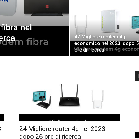
fibra nel
cerca
47 Migliore modem 4g
economico nel 2023: dopo 5
ore di ricerca
:
24 Migliore router 4g nel 2023:
dopo 26 ore di ricerca