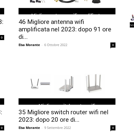
3:
46 Migliore antenna wifi
amplificata nel 2023: dopo 91 ore
di...
0
Elsa Morante
-
6 Ottobre 2022
0
:
35 Migliore switch router wifi nel
2023: dopo 20 ore di...
Elsa Morante
-
9 Settembre 2022
0
0