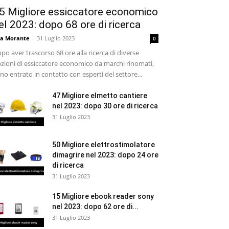
5 Migliore essiccatore economico
el 2023: dopo 68 ore di ricerca
sa Morante
-
31 Luglio 2023
0
po aver trascorso 68 ore alla ricerca di diverse
zioni di essiccatore economico da marchi rinomati,
no entrato in contatto con esperti del settore...
47 Migliore elmetto cantiere
nel 2023: dopo 30 ore di ricerca
31 Luglio 2023
50 Migliore elettrostimolatore
dimagrire nel 2023: dopo 24 ore
di ricerca
31 Luglio 2023
15 Migliore ebook reader sony
nel 2023: dopo 62 ore di...
31 Luglio 2023