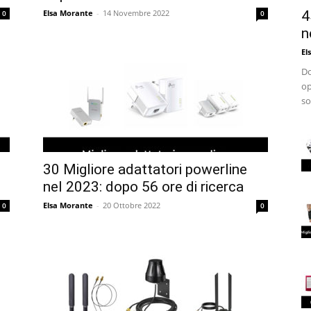
Elsa Morante
-
14 Novembre 2022
4
0
0
n
El
Do
op
so
30 Migliore adattatori powerline
nel 2023: dopo 56 ore di ricerca
Elsa Morante
-
20 Ottobre 2022
0
0