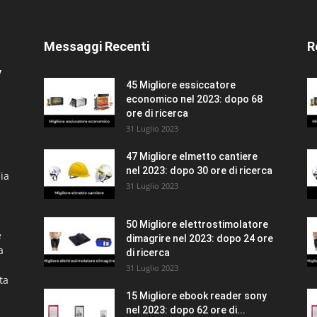
Messaggi Recenti
R
45 Migliore essiccatore
economico nel 2023: dopo 68
ore di ricerca
31 Luglio 2023
47 Migliore elmetto cantiere
nel 2023: dopo 30 ore di ricerca
ia
31 Luglio 2023
50 Migliore elettrostimolatore
e
dimagrire nel 2023: dopo 24 ore
a
di ricerca
31 Luglio 2023
ta
15 Migliore ebook reader sony
nel 2023: dopo 62 ore di...