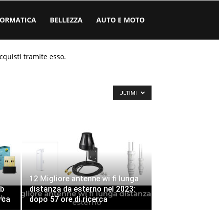
FORMATICA
BELLEZZA
AUTO E MOTO
cquisti tramite esso.
ULTIMI
12 Migliore antenne wi fi lunga
sb
distanza da esterno nel 2023:
rca
dopo 57 ore di ricerca