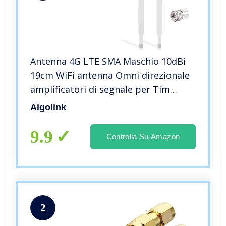
Antenna 4G LTE SMA Maschio 10dBi
19cm WiFi antenna Omni direzionale
amplificatori di segnale per Tim
Vodafone Huawei ZTE LTE 4G LTE
Aigolink
Router Modem Gateway Cellulare
Telecamera, 2 Pacchi
9.9
Controlla Su Amazon
2