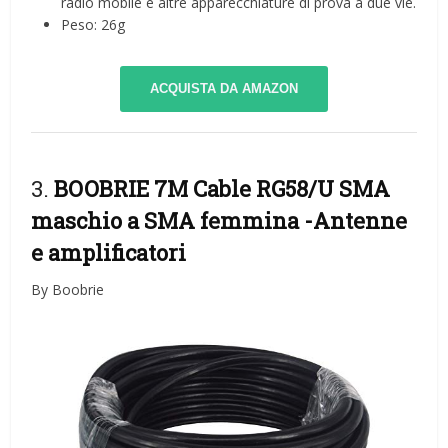
radio mobile e altre apparecchiature di prova a due vie.
Peso: 26g
ACQUISTA DA AMAZON
3.
BOOBRIE 7M Cable RG58/U SMA
maschio a SMA femmina
-Antenne
e amplificatori
By Boobrie