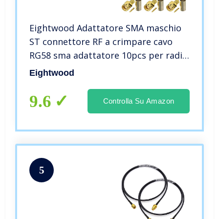
Eightwood Adattatore SMA maschio
ST connettore RF a crimpare cavo
RG58 sma adattatore 10pcs per radio
walkie-talkie antenna
Eightwood
9.6
Controlla Su Amazon
5