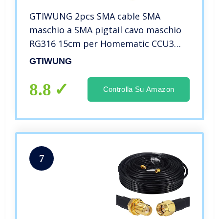
GTIWUNG 2pcs SMA cable SMA
maschio a SMA pigtail cavo maschio
RG316 15cm per Homematic CCU3
CCU2 CC1101 Raspberry Pi 2.4GHz
GTIWUNG
Antenna WiFi Router wirelesse
8.8
Controlla Su Amazon
7