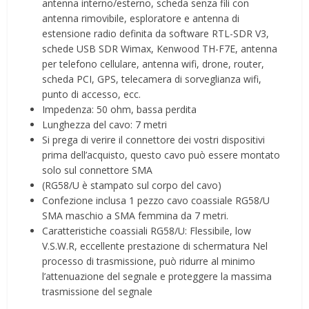
antenna interno/esterno, scheda senza fili con
antenna rimovibile, esploratore e antenna di
estensione radio definita da software RTL-SDR V3,
schede USB SDR Wimax, Kenwood TH-F7E, antenna
per telefono cellulare, antenna wifi, drone, router,
scheda PCI, GPS, telecamera di sorveglianza wifi,
punto di accesso, ecc.
Impedenza: 50 ohm, bassa perdita
Lunghezza del cavo: 7 metri
Si prega di verire il connettore dei vostri dispositivi
prima dell’acquisto, questo cavo può essere montato
solo sul connettore SMA
(RG58/U è stampato sul corpo del cavo)
Confezione inclusa 1 pezzo cavo coassiale RG58/U
SMA maschio a SMA femmina da 7 metri.
Caratteristiche coassiali RG58/U: Flessibile, low
V.S.W.R, eccellente prestazione di schermatura Nel
processo di trasmissione, può ridurre al minimo
l’attenuazione del segnale e proteggere la massima
trasmissione del segnale