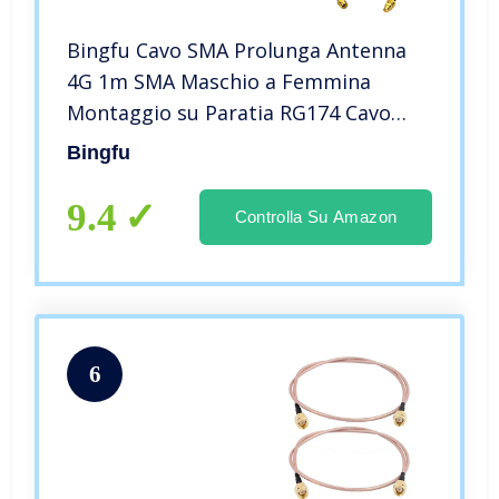
Bingfu Cavo SMA Prolunga Antenna
4G 1m SMA Maschio a Femmina
Montaggio su Paratia RG174 Cavo
Coassiale per Modem Router
Bingfu
Cellulare 4G LTE Radio Ham
Ricevitore RTL SDR Dongle USB, 2
9.4
Controlla Su Amazon
Confezioni
6