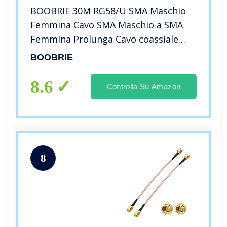
BOOBRIE 30M RG58/U SMA Maschio
Femmina Cavo SMA Maschio a SMA
Femmina Prolunga Cavo coassiale
Cavo di prolunga SMA a bassa perdita
BOOBRIE
per Router WiFi 3G 4G LTE Antenna
WiFi Router LAN(Non per TV)
8.6
Controlla Su Amazon
8