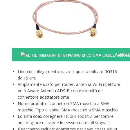
ALTRE 
Linea di collegamento: cavo di qualità militare RG316
da 15 cm.
Ampiamente usato per router, antenna Wi-Fi ripetitore
Volo Aware Antenna ADS-B con estremità del
connettore adattatore sma
Nome prodotto: connettori SMA maschio a SMA
maschio; Tipo di spina: SMA maschio a SMA maschio.
Lo sma coax collegherà i tuoi dispositivi per fornire
una migliore ricezione in nessuna area di segnale.
Il pacchetto include: adattatore per cavo coassiale RF