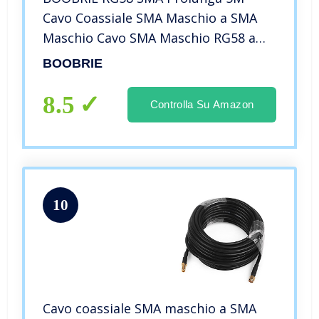
Cavo Coassiale SMA Maschio a SMA
Maschio Cavo SMA Maschio RG58 a
bassa perdita per 3G/4G
BOOBRIE
/LTE/GPS/Antenna RF/Antenna
WiFi/Applicazione radio bidirezionale
8.5
Controlla Su Amazon
10
Cavo coassiale SMA maschio a SMA