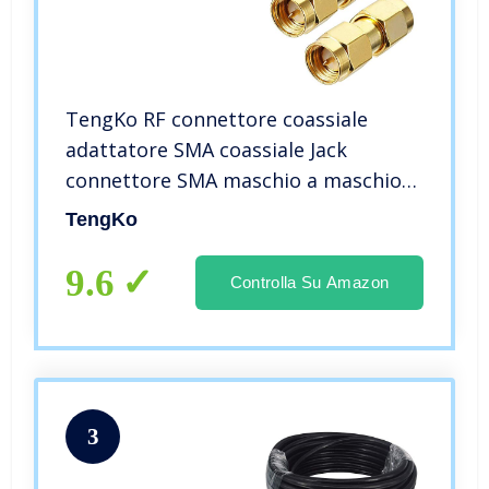
TengKo RF connettore coassiale
adattatore SMA coassiale Jack
connettore SMA maschio a maschio
SMA (2-pack)
TengKo
9.6
Controlla Su Amazon
3