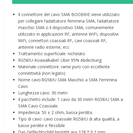
Il connettore del cavo SMA BOOBRIE viene utilizzato
per collegare l’adattatore femmina SMA, l’adattatore
maschio SMA o il dispositivo SMA, comunemente
utilizzato in applicazioni RF, antenne WIFI, dispositivi
WiFi, connettori coassiali RF, cavi coassiali RF,
antenne radio esterne, ecc
Trattamento superficiale: nichelato
RG58/U-Koaxialkabel: Über 95% Abdeckung
Materiale connettore: rame puro con eccellente
connettività (non legato)
Nome cavo:RG58/U SMA Maschio a SMA Femmina
Cavo
Lunghezza cavo: 30 metri
Il pacchetto include: 1 cavo da 30 metri RG58/U SMA a
SMA Cavo Coassiale.
Impedenza: 50 ± 2 ohm, bassa perdita.
Tipo di cavo: cavo coassiale RG58/U di alta qualità, a
basse perdite e flessibile
Das Geflechtschild besteht aus 128 * 0,1 mm