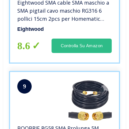
Eightwood SMA cable SMA maschio a
SMA pigtail cavo maschio RG316 6
pollici 15cm 2pcs per Homematic
CCU3 CCU2 CC1101 Raspberry Pi
Eightwood
2.4GHz Antenna WiFi Router wirelesse
8.6
Controlla Su Amazon
9
BOOBRIE RG58 SMA Prolunga 5M