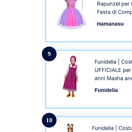
Rapunzel per 
Festa di Com
Accessori (Vi
Hamanasu
9
Funidelia | Co
UFFICIALE per 
anni Masha and
Animati – Rosa
Funidelia
10
Funidelia | Cos