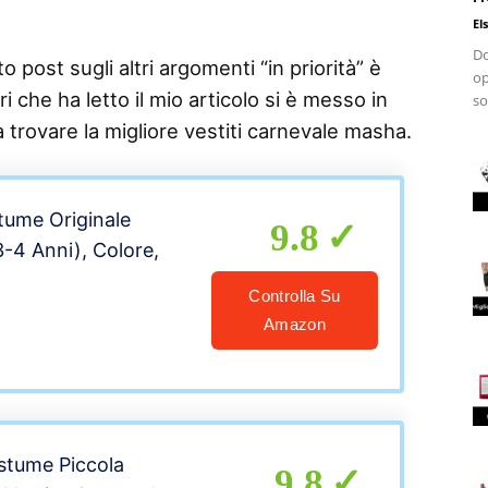
El
Do
 post sugli altri argomenti “in priorità” è
op
i che ha letto il mio articolo si è messo in
so
a trovare la migliore vestiti carnevale masha.
tume Originale
9.8
-4 Anni), Colore,
Controlla Su
Amazon
stume Piccola
9.8