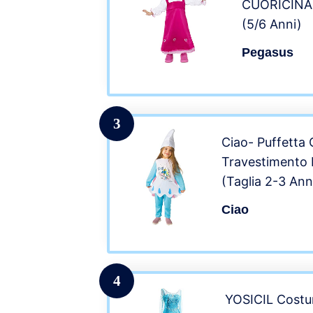
CUORICINA 
(5/6 Anni)
Pegasus
3
Ciao- Puffetta
Travestimento B
(Taglia 2-3 Ann
Colore 14592.2
Ciao
4
YOSICIL Costu