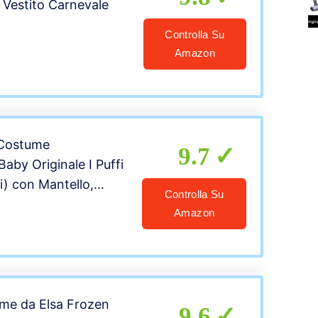
Vestito Carnevale
Controlla Su
Amazon
 Costume
9.7
aby Originale I Puffi
i) con Mantello,
Controlla Su
-3
Amazon
me da Elsa Frozen
9.6