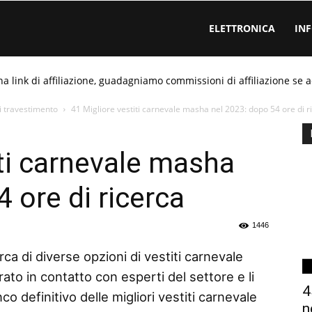
ELETTRONICA
IN
ha link di affiliazione, guadagniamo commissioni di affiliazione se a
i travestimento
41 Migliore vestiti carnevale masha nel 2023: dopo 54 ore di r
iti carnevale masha
 ore di ricerca
1446
ca di diverse opzioni di vestiti carnevale
to in contatto con esperti del settore e li
4
o definitivo delle migliori vestiti carnevale
n