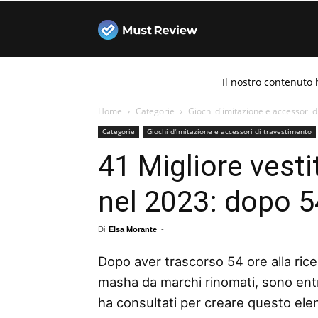
Must
Il nostro contenuto 
Review
Home
Categorie
Giochi d'imitazione e accessori d
Categorie
Giochi d'imitazione e accessori di travestimento
41 Migliore vest
nel 2023: dopo 54
Di
Elsa Morante
-
Dopo aver trascorso 54 ore alla ricer
masha da marchi rinomati, sono entra
ha consultati per creare questo elenc