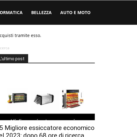
FORMATICA
BELLEZZA
AUTO E MOTO
cquisti tramite esso.
icerca
L'ultimo post
5 Migliore essiccatore economico
el 2023: dopo 68 ore di ricerca