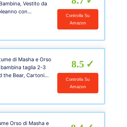
8.7
Bambina, Vestito da
pleanno con
Controlla Su
ola01，5-6anni/120)
Amazon
stume di Masha e Orso
8.5
bambina taglia 2-3
 the Bear, Cartoni
Controlla Su
Amazon
tume Orso di Masha e