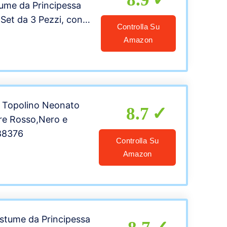
ume da Principessa
 Set da 3 Pezzi, con
Controlla Su
otti – Blu – Taglia
Amazon
 Topolino Neonato
8.7
re Rosso,Nero e
 88376
Controlla Su
Amazon
tume da Principessa