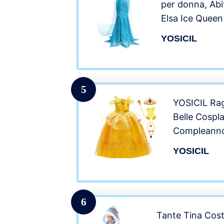
per donna, Abi
Elsa Ice Queen
Costume di ca
YOSICIL
Frozen Festa d
Halloween,Blu
5
YOSICIL Rag
Belle Cosp
Compleanno
Vestiti Abit
YOSICIL
Vestire Gir
Vestito Abit
6
Tante Tina Cos