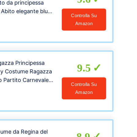
to da principessa
 Abito elegante blu
Controlla Su
rnevale Donna
Amazon
i Natale Cosplay
,XXL
azza Principessa
9.5
lay Costume Ragazza
 Partito Carnevale
Controlla Su
i Disney Costumi
Amazon
ls Dress Belle Costume
i di Halloween
tume da Regina del
8.9