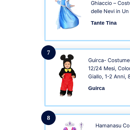
Ghiaccio – Cost
delle Nevi in Un
Mantello e Manic
Tante Tina
122-128/130
7
Guirca- Costume
12/24 Mesi, Colo
Giallo, 1-2 Anni,
Guirca
8
Hamanasu Cos