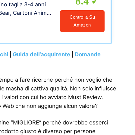
8.4
no taglia 3-4 anni
ear, Cartoni Animati
Controlla Su
Amazon
nchi
|
Guida dell’acquirente
|
Domande
tempo a fare ricerche perché non voglio che
e masha di cattiva qualità. Non solo influisce
 i valori con cui ho avviato Must Review.
o Web che non aggiunge alcun valore?
termine “MIGLIORE” perché dovrebbe esserci
 prodotto giusto è diverso per persone