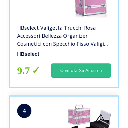
HBselect Valigetta Trucchi Rosa
Accessori Bellezza Organizer
Cosmetici con Specchio Fisso Valigia
Trucco Make Up Professionale
HBselect
9.7
Controlla Su Amazon
4