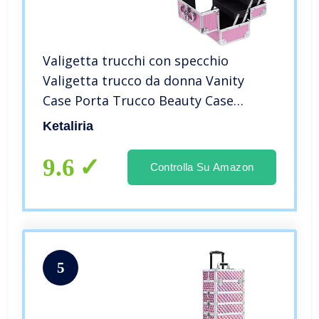
Valigetta trucchi con specchio
Valigetta trucco da donna Vanity
Case Porta Trucco Beauty Case
Portatile Valigetta per
Ketaliria
cosmetici,Chiaro Rosa
9.6
Controlla Su Amazon
5