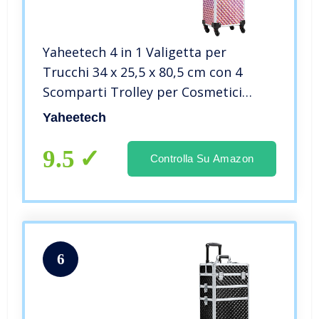
Yaheetech 4 in 1 Valigetta per
Trucchi 34 x 25,5 x 80,5 cm con 4
Scomparti Trolley per Cosmetici
Portatile in MDF e Lega di Alluminio
Yaheetech
per Make Up Parrucchieri Rosa
Scintillante
9.5
Controlla Su Amazon
6