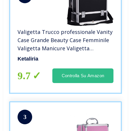
Valigetta Trucco professionale Vanity
Case Grande Beauty Case Femminile
Valigetta Manicure Valigetta
cosmetica per trucchi, Nero, L
Ketaliria
9.7
Controlla Su Amazon
3