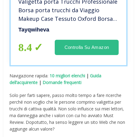
Valigetta porta Trucchi Professionale
Borsa porta trucchi da Viaggio
Makeup Case Tessuto Oxford Borsa
per Cosmetic Grande con Tracolla y 4
Tayqwiheva
Vassoi Beauty Case Organizzatore
Valigetta Unghie,Nero
8.4
Controlla Su Amazon
Navigazione rapida:
10 migliori elenchi
|
Guida
dell’acquirente
|
Domande frequenti
Solo per farti sapere, passo molto tempo a fare ricerche
perché non voglio che le persone comprino valigetta per
trucchi di cattiva qualità. Non solo influisce sui miei lettori,
ma danneggia anche i valori con cui ho avviato Must
Review. Dopotutto, ha senso leggere un sito Web che non
aggiunge alcun valore?