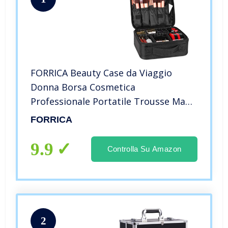
FORRICA Beauty Case da Viaggio
Donna Borsa Cosmetica
Professionale Portatile Trousse Make
Up Organizers Trucchi Ragazza
FORRICA
Valigetta Porta Trucchi con Divisori
Regolabili Nero
9.9
Controlla Su Amazon
2