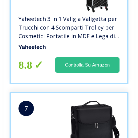
Yaheetech 3 in 1 Valigia Valigetta per
Trucchi con 4 Scomparti Trolley per
Cosmetici Portatile in MDF e Lega di
Alluminio per Make-Up Parrucchieri
Yaheetech
Nero 35 x 23,5 x 67,5 cm
8.8
Controlla Su Amazon
7