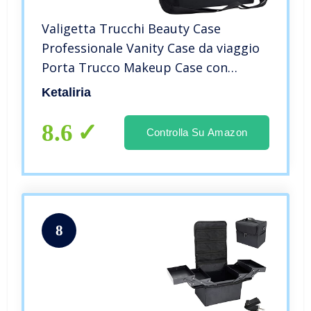
Valigetta Trucchi Beauty Case
Professionale Vanity Case da viaggio
Porta Trucco Makeup Case con
tracolla e maniglia Valigetta
Ketaliria
Manicure Valigetta per unghie
Organizzatore Trucchi, Nero
8.6
Controlla Su Amazon
8