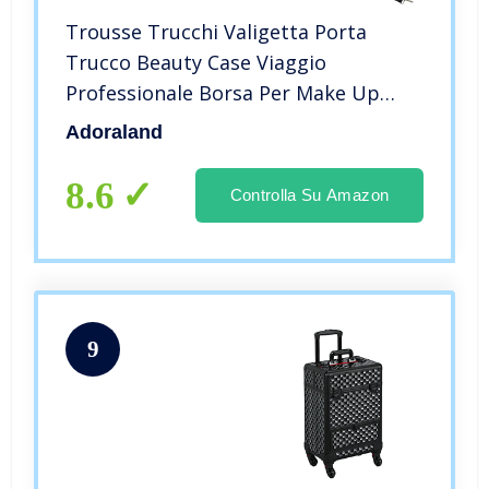
Trousse Trucchi Valigetta Porta
Trucco Beauty Case Viaggio
Professionale Borsa Per Make Up
Valigia Semi Rigido Bag Makeup
Adoraland
Trusse Unghie Portatrucchi Smalti
Cofanetto Nail Art Beautycase
8.6
Controlla Su Amazon
Cosmetici
9