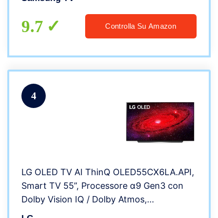
9.7
Controlla Su Amazon
4
LG OLED TV AI ThinQ OLED55CX6LA.API,
Smart TV 55”, Processore α9 Gen3 con
Dolby Vision IQ / Dolby Atmos,
Compatibile NVIDIA G-Sync, Google