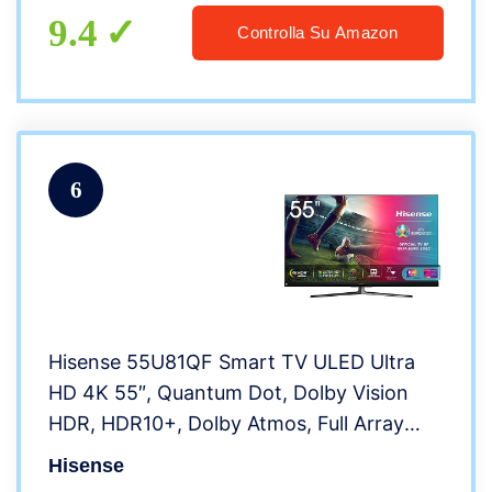
9.4
Controlla Su Amazon
6
Hisense 55U81QF Smart TV ULED Ultra
HD 4K 55″, Quantum Dot, Dolby Vision
HDR, HDR10+, Dolby Atmos, Full Array
Local Dimming, con Alexa integrata, Tuner
Hisense
DVB-T2/S2 HEVC Main10 [Esclusiva