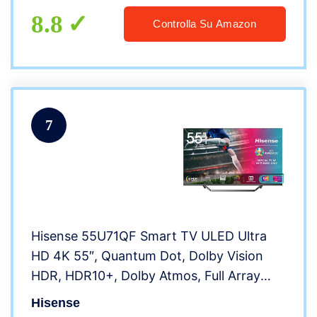
Amazon – 2020]
8.8
Controlla Su Amazon
7
Hisense 55U71QF Smart TV ULED Ultra
HD 4K 55″, Quantum Dot, Dolby Vision
HDR, HDR10+, Dolby Atmos, Full Array
Local Dimming, con Alexa integrata, Tuner
Hisense
DVB-T2/S2 HEVC Main10 [Esclusiva