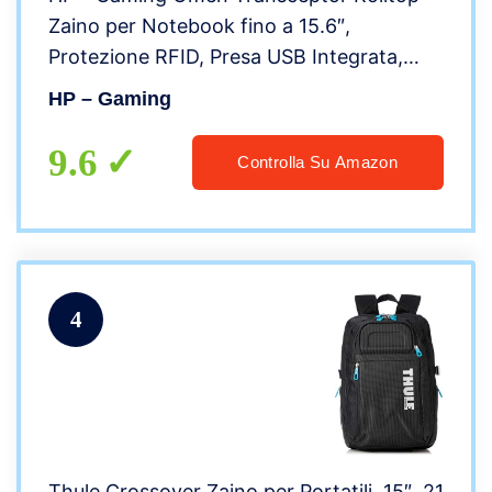
Zaino per Notebook fino a 15.6″,
Protezione RFID, Presa USB Integrata,
Nero
HP – Gaming
9.6
Controlla Su Amazon
4
Thule Crossover Zaino per Portatili, 15″, 21