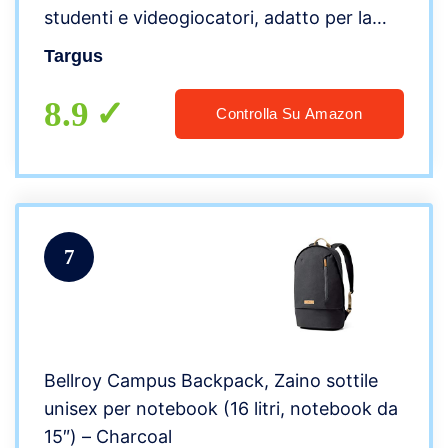
studenti e videogiocatori, adatto per la
maggior parte dei notebook con schermo
Targus
fino a 15,6”, nero e grigio
8.9
Controlla Su Amazon
7
Bellroy Campus Backpack, Zaino sottile
unisex per notebook (16 litri, notebook da
15″) – Charcoal