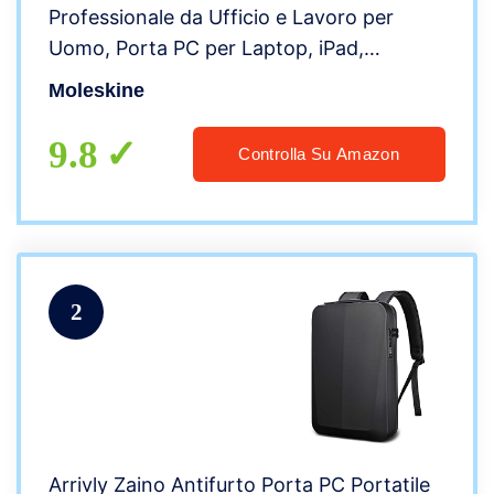
Professionale da Ufficio e Lavoro per
Uomo, Porta PC per Laptop, iPad,
Notebook fino a 15”, Dimensioni 43 x 33 x
Moleskine
14 cm, Colore Nero
9.8
Controlla Su Amazon
2
Arrivly Zaino Antifurto Porta PC Portatile