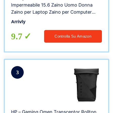
Impermeabile 15.6 Zaino Uomo Donna
Zaino per Laptop Zaino per Computer
Portatile con Porta USB Zaino per Lavoro
Arrivly
Ufficio Viaggio Affari Business Backpack
Nero
9.7
Controlla Su Amazon
3
HP – Gaming Omen Transceptor Rolltop