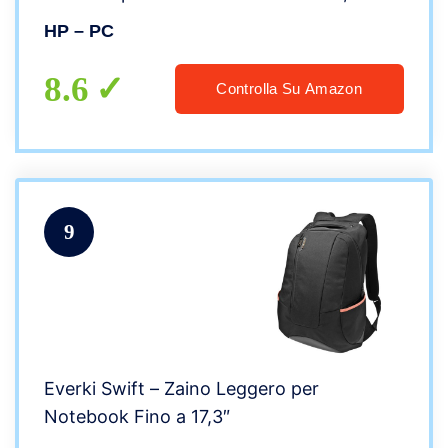
Tessuti e Cerniere Resistenti, Tessuto
HP – PC
Impermeabile, Nero
8.6
Controlla Su Amazon
9
Everki Swift – Zaino Leggero per
Notebook Fino a 17,3″