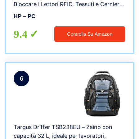
Bloccare i Lettori RFID, Tessuti e Cerniere
Resistenti, Tessuto Impermeabile, Grigio
HP – PC
Antracite e Manici Cuoio
9.4
Controlla Su Amazon
6
Targus Drifter TSB238EU – Zaino con
capacità 32 L, ideale per lavoratori,