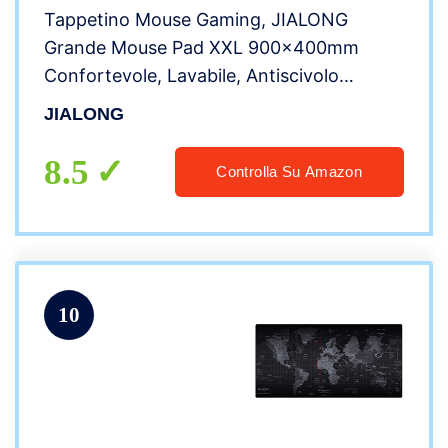
Tappetino Mouse Gaming, JIALONG
Grande Mouse Pad XXL 900x400mm
Confortevole, Lavabile, Antiscivolo
Tappetino Scrivania Supporto per
JIALONG
Computer, PC e Laptop – Mappa del
mondo
8.5
Controlla Su Amazon
10