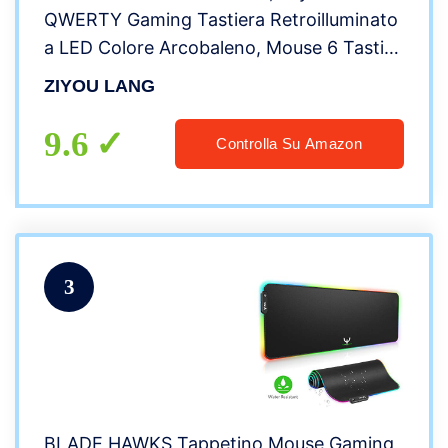
QWERTY Gaming Tastiera Retroilluminato
a LED Colore Arcobaleno, Mouse 6 Tasti
2400 DPI e Tappetino per Mouse, USB
ZIYOU LANG
Cablato per PS4 XBox, Nero
9.6
Controlla Su Amazon
3
BLADE HAWKS Tappetino Mouse Gaming,