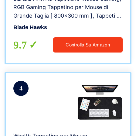
RGB Gaming Tappetino per Mouse di
Grande Taglia [ 800×300 mm ], Tappeti di
Mouse da Gaming con 9 RGB Effetti Luce
Blade Hawks
per PC e Laptop
9.7
Controlla Su Amazon
4
Weelth Tappetino per Mouse,