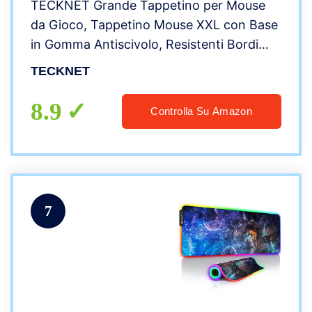
TECKNET Grande Tappetino per Mouse
da Gioco, Tappetino Mouse XXL con Base
in Gomma Antiscivolo, Resistenti Bordi
Cuciti, Superficie in Stoffa Liscia per PC,
TECKNET
Tastiera, Scrivania – Nero
(900x400x3mm)
8.9
Controlla Su Amazon
7