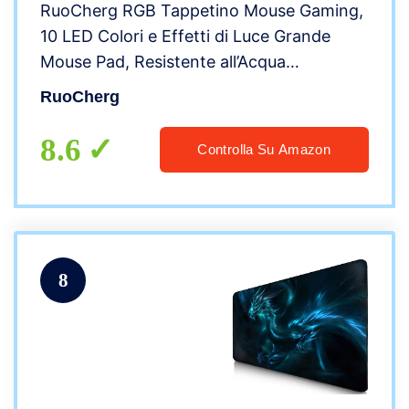
RuoCherg RGB Tappetino Mouse Gaming,
10 LED Colori e Effetti di Luce Grande
Mouse Pad, Resistente all’Acqua
Superficie, Base in Gomma Antiscivolo
RuoCherg
Keyboard Mouse Mat per Giocatori,
Computer PC e Laptop
8.6
Controlla Su Amazon
8