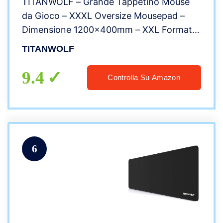
TITANWOLF – Grande Tappetino Mouse
da Gioco – XXXL Oversize Mousepad –
Dimensione 1200x400mm – XXL Formato
Oversize da scrivania e Tavolo – per
TITANWOLF
Mouse e Tastiera – Alpha Nero
9.4
Controlla Su Amazon
6