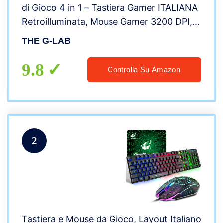
di Gioco 4 in 1 – Tastiera Gamer ITALIANA
Retroilluminata, Mouse Gamer 3200 DPI,
Cuffia da Gioco, Tappetino Mouse
THE G-LAB
Antiscivolo – Compatibile con
PC/PS4/Xbox One
9.8
Controlla Su Amazon
2
Tastiera e Mouse da Gioco, Layout Italiano