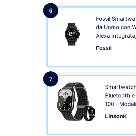
6
Fossil Smartwa
da Uomo con W
Alexa Integrata
Cardiaca, Noti
Fossil
e NFC
7
Smartwatch
Bluetooth e
100+ Modali
Orologio Co
LinsonK
Cardiofreq
Sonno Calor