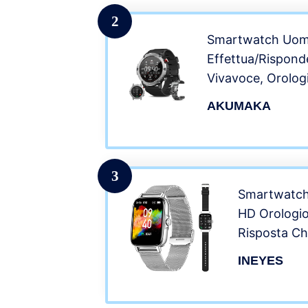
Whatsapp p
2
Smartwatch Uomo
Effettua/Rispond
Vivavoce, Orolog
20 Modalità Spor
AKUMAKA
SpO2/Cardiofreq
WhatsApp, Smart
Avventura all’Ape
3
Smartwatch
HD Orologio
Risposta C
Cardiofreq
INEYES
Monitor So
Notifiche 