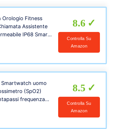
mart Watch per
Orologio Fitness
8.6
hiamata Assistente
rmeabile IP68 Smart
Controlla Su
iofrequenzimetro da
Amazon
passi Fitness Tracker
 Notifiche Messaggi
 iOS
 Smartwatch uomo
8.5
ossimetro (SpO2)
tapassi frequenza
Controlla Su
onno
Amazon
Smart Watch donna
tifica messaggi,IP68