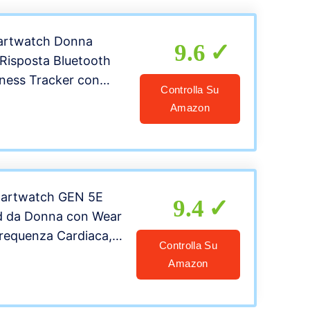
h Sportivo per
artwatch Donna
9.6
Risposta Bluetooth
tness Tracker con
Controlla Su
enzimetro da Polso
Amazon
 SpO2 Sonno
Messaggi Smart Watch
roid
martwatch GEN 5E
9.4
d da Donna con Wear
requenza Cardiaca,
Controlla Su
per Smartphone e
Amazon