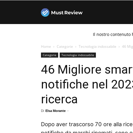
Must
Il nostro contenuto 
Review
Home
Categorie
Tecnologia indossabile
46 Mig
Categorie
Tecnologia indossabile
46 Migliore smar
notifiche nel 202
ricerca
Di
Elsa Morante
-
Dopo aver trascorso 70 ore alla rice
notifiche da marchi rinomati, sono en