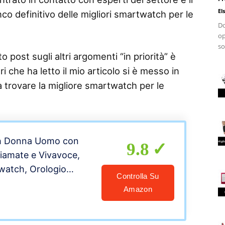
El
co definitivo delle migliori smartwatch per le
Do
op
so
 post sugli altri argomenti “in priorità” è
i che ha letto il mio articolo si è messo in
 a trovare la migliore smartwatch per le
h Donna Uomo con
9.8
iamate e Vivavoce,
watch, Orologio
Controlla Su
cker Donna Offerta
Amazon
rdiofrequenzimetro,
iche Messaggi