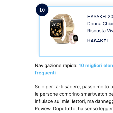
impermeabil
cinturini)
10
HASAKEI 2
Donna Chia
Risposta Vi
Watch con 
HASAKEI
Cardiofrequ
Messaggi, O
Contapassi 
Navigazione rapida:
10 migliori ele
Rosa
frequenti
Solo per farti sapere, passo molto 
le persone comprino smartwatch per l
influisce sui miei lettori, ma danneg
Review. Dopotutto, ha senso legge