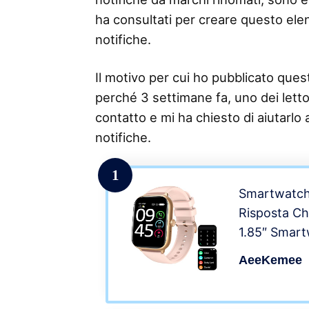
ha consultati per creare questo elen
notifiche.
Il motivo per cui ho pubblicato questo
perché 3 settimane fa, uno dei lettor
contatto e mi ha chiesto di aiutarlo
notifiche.
1
Smartwatc
Risposta Ch
1.85″ Smart
Fitness Tra
AeeKemee
IP68 con Ca
SpO2, Notif