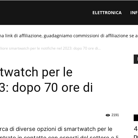
ELETTRONICA
IN
ha link di affiliazione, guadagniamo commissioni di affiliazione se a
liore smartwatch per le notifiche nel 2023: dopo 70 ore di...
twatch per le
3: dopo 70 ore di
2191
4
rca di diverse opzioni di smartwatch per le
n
trato in contatto con esperti del settore e li