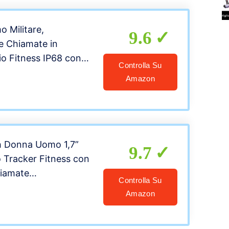
er Android iOS
 Militare,
9.6
e Chiamate in
io Fitness IP68 con
Controlla Su
t,
Amazon
uenzimetro/Sonno/Notifiche
 Watch per
rta
 Donna Uomo 1,7”
9.7
 Tracker Fitness con
hiamate
Controlla Su
uenzimetro SpO2
Amazon
nno Contapassi
Messaggi Cronometro