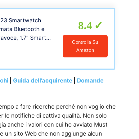
e per Android iOS (2
023 Smartwatch
8.4
mata Bluetooth e
vavoce, 1.7” Smart
Controlla Su
SpO2 Sonno
Amazon
enzimetro Notifiche
rologio Fitness
per Android iOS Oro
nchi
|
Guida dell’acquirente
|
Domande
tempo a fare ricerche perché non voglio che
e notifiche di cattiva qualità. Non solo
gia anche i valori con cui ho avviato Must
re un sito Web che non aggiunge alcun