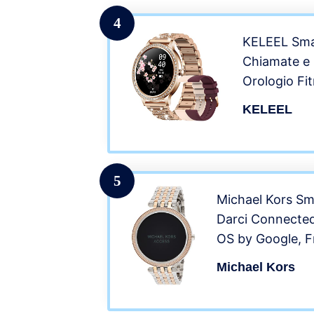
Smart Watc
Android iOS
4
KELEEL Sm
Chiamate e 
Orologio Fi
Cardiofrequ
KELEEL
Contapassi
Notifiche 
per iOS And
5
Michael Kors S
Darci Connecte
OS by Google, F
GPS, Notifiche 
Michael Kors
NFC