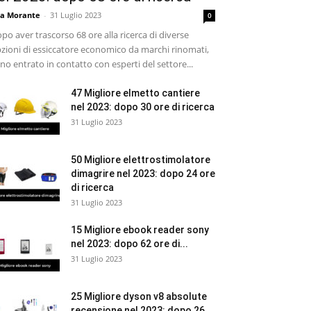
sa Morante
-
31 Luglio 2023
0
po aver trascorso 68 ore alla ricerca di diverse
zioni di essiccatore economico da marchi rinomati,
no entrato in contatto con esperti del settore...
47 Migliore elmetto cantiere
nel 2023: dopo 30 ore di ricerca
31 Luglio 2023
50 Migliore elettrostimolatore
dimagrire nel 2023: dopo 24 ore
di ricerca
31 Luglio 2023
15 Migliore ebook reader sony
nel 2023: dopo 62 ore di...
31 Luglio 2023
25 Migliore dyson v8 absolute
recensione nel 2023: dopo 26