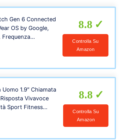
tch Gen 6 Connected
8.8
ear OS by Google,
, Frequenza
Controlla Su
fiche per Smartphone
Amazon
 Uomo 1.9″ Chiamata
8.8
 Risposta Vivavoce
tà Sport Fitness
Controlla Su
ntapassi
Amazon
uenzimetro Monitor
ie Notifiche