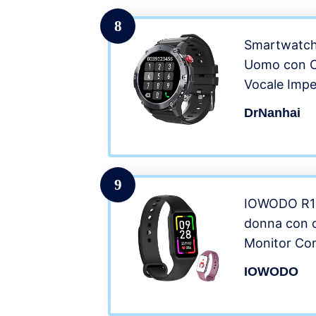
Messaggi S
Android iOS
8
Smartwatch 
Uomo con C
Vocale Impe
Watch Card
DrNanhai
polso Conta
Cronometro
per Android
9
IOWODO R1
donna con 
Monitor Con
cardiaca S
IOWODO
Pedometro,
uomo con no