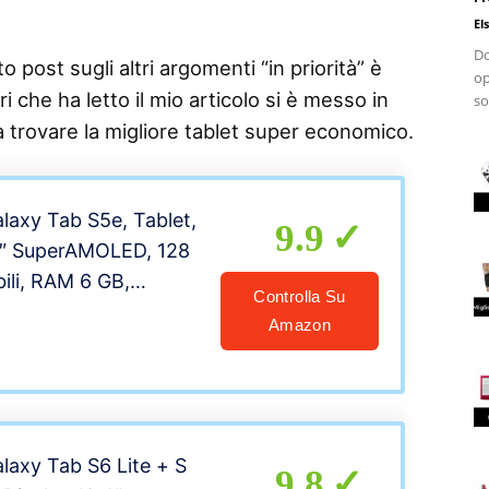
El
Do
 post sugli altri argomenti “in priorità” è
op
i che ha letto il mio articolo si è messo in
so
 a trovare la migliore tablet super economico.
axy Tab S5e, Tablet,
9.9
5″ SuperAMOLED, 128
ili, RAM 6 GB,
Controlla Su
40 mAh (Ricarica
Amazon
, Android 9 Pie,
one Italiana] SDP
axy Tab S6 Lite + S
9.8