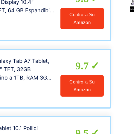
 Display 10.4″
, 64 GB Espandibili,
Controlla Su
atteria 7040 mAh
Amazon
pida), WiFi, Android
Oxford Gray)
aliana]
axy Tab A7 Tablet,
9.7
4″ TFT, 32GB
 fino a 1TB, RAM 3GB,
Controlla Su
040 mAh, WiFi,
Amazon
 Fotocamera
8 MP, Dark Gray
aliana]
et 10.1 Pollici
9.5