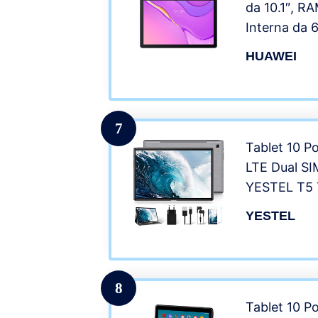
da 10.1″, R
Interna da 
Processore 
HUAWEI
operativo 
Mobile Serv
Speaker, Bl
7
Tablet 10 Po
LTE Dual SI
YESTEL T5 
Octacore da
YESTEL
FHD 1920 * 
6000mAh, 64
128GB, Grig
8
Tablet 10 Po