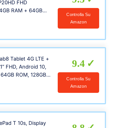
 P20HD FHD
 4GB RAM + 64GB
Controlla Su
oth 5.0 Octa Core,
Amazon
IM/SD, Type-C, 5.0 +
ra,
lare+GPS, 6000mAh
ab8 Tablet 4G LTE +
9.4
.1” FHD, Android 10,
 64GB ROM, 128GB
Controlla Su
 Octa-Core, Batteria
Amazon
otocamera 13MP,
Dual
uetooth/Face ID/OTG-
Pad T 10s, Display
8.8