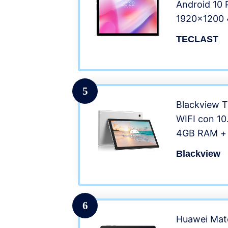
Android 10
1920×1200
ROM, Blueto
TECLAST
4G Doppia S
2.0MP Cáma
WiFi+Cellu
Batteria
5
Blackview T
WIFI con 10
4GB RAM +
Espandibili,
Blackview
6580mAh, F
1920*1200,
SIM/GPS/Bl
Grigio
6
Huawei Mate