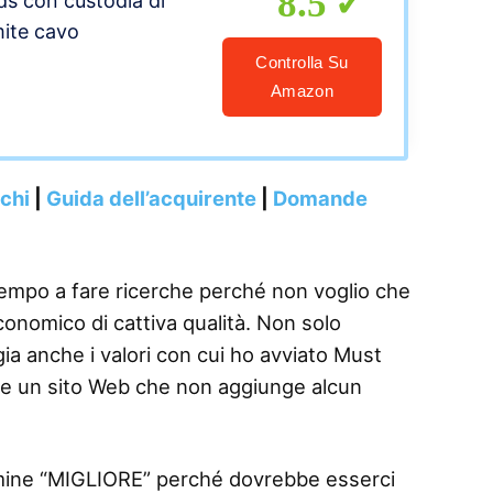
8.5
ds con custodia di
mite cavo
Controlla Su
Amazon
nchi
|
Guida dell’acquirente
|
Domande
tempo a fare ricerche perché non voglio che
onomico di cattiva qualità. Non solo
gia anche i valori con cui ho avviato Must
re un sito Web che non aggiunge alcun
termine “MIGLIORE” perché dovrebbe esserci