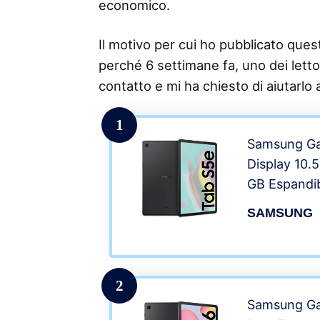
economico.
Il motivo per cui ho pubblicato questo
perché 6 settimane fa, uno dei lettor
contatto e mi ha chiesto di aiutarlo
1
Samsung Gal
Display 10.
GB Espandib
Batteria 70
SAMSUNG
Rapida), LTE
Black [Versi
2
Samsung Gal