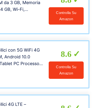
AM da 3 GB, Memoria
64 GB, Wi-Fi,
Controlla Su
Octa-Core, sistema
Amazon
EMUI 10 con Huawei
ices (HMS), Quad-
u (Deepsea Blue)
llici con 5G WiFi 4G
8.6
M, Android 10.0
Tablet PC Processore
Controlla Su
 1.6 GHz, Face ID,
Amazon
1200, Batteria
 GB Espandibili Fino
io
llici 4G LTE –