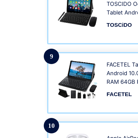
TOSCIDO Oc
Tablet Andr
RAM,64GB 
TOSCiDO
Sim,WiFi,Tas
Mouse | Cov
Altro Inclus
9
FACETEL Tab
Android 10.
RAM 64GB 
Otto core T
FACETEL
Tastiera e 
Telecamera,
GMS, Wifi, B
10