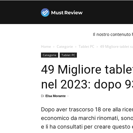
Must
Il nostro contenuto 
Review
Home
Categorie
Tablet PC
49 Migliore tablet 
Categorie
Tablet PC
49 Migliore tabl
nel 2023: dopo 93
Di
Elsa Morante
-
Dopo aver trascorso 18 ore alla ricer
economico da marchi rinomati, sono 
e li ha consultati per creare questo 