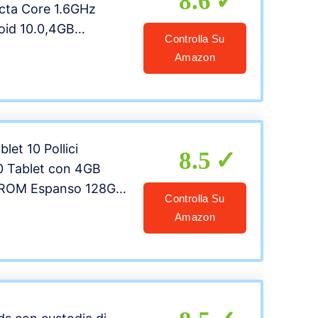
8.6
ta Core 1.6GHz
oid 10.0,4GB
Controlla Su
ROM,Dual
Amazon
tiera Wireless |
er per Tablet M863 e
a – Grigio
let 10 Pollici
8.5
0 Tablet con 4GB
ROM Espanso 128GB,
Controlla Su
ablets PC con
Amazon
Mouse, 5.0+8.0 MP
 Certificato Google
luetoot – Grigio