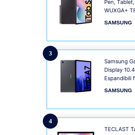
Pen, Tablet,
WUXGA+ TFT
RAM 4GB, B
SAMSUNG
(Ricarica ra
10, Grigio (
[Versione It
3
Samsung Gal
Display 10.
Espandibili
Batteria 7.
SAMSUNG
Android 10,
posteriore 
[Versione It
4
TECLAST Tabl