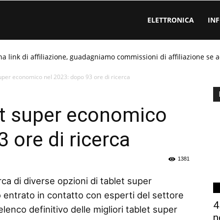
ELETTRONICA
IN
ha link di affiliazione, guadagniamo commissioni di affiliazione se a
super economico nel 2023: dopo 93 ore di ricerca
et super economico
 ore di ricerca
1381
ca di diverse opzioni di tablet super
entrato in contatto con esperti del settore
4
elenco definitivo delle migliori tablet super
n