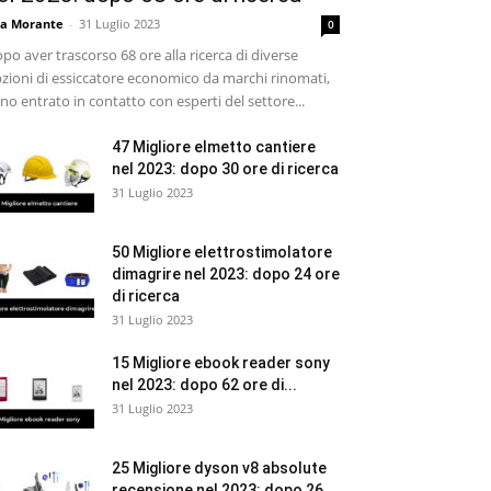
sa Morante
-
31 Luglio 2023
0
po aver trascorso 68 ore alla ricerca di diverse
zioni di essiccatore economico da marchi rinomati,
no entrato in contatto con esperti del settore...
47 Migliore elmetto cantiere
nel 2023: dopo 30 ore di ricerca
31 Luglio 2023
50 Migliore elettrostimolatore
dimagrire nel 2023: dopo 24 ore
di ricerca
31 Luglio 2023
15 Migliore ebook reader sony
nel 2023: dopo 62 ore di...
31 Luglio 2023
25 Migliore dyson v8 absolute
recensione nel 2023: dopo 26