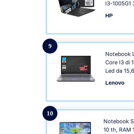
I3-1005G1
DDR4 /SSD
HP
Intel Uhd /
3.2 Type-C
professiona
9
Notebook L
Core I3 di 
Led da 15,
SSD M2 512
Lenovo
Bt, Win10 P
Pronto All’u
10
Notebook SS
10 th, RAM