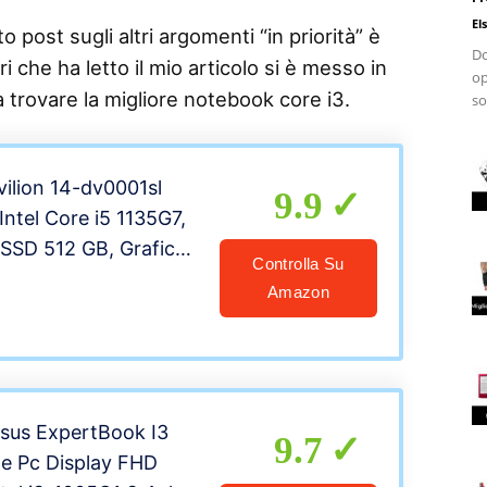
El
 post sugli altri argomenti “in priorità” è
Do
i che ha letto il mio articolo si è messo in
op
a trovare la migliore notebook core i3.
so
vilion 14-dv0001sl
9.9
ntel Core i5 1135G7,
SSD 512 GB, Grafica
Controlla Su
Xe, Windows 10 Home
Amazon
o 14″ FHD, Lettore
igitali, Webcam HP
nto
sus ExpertBook I3
9.7
ile Pc Display FHD