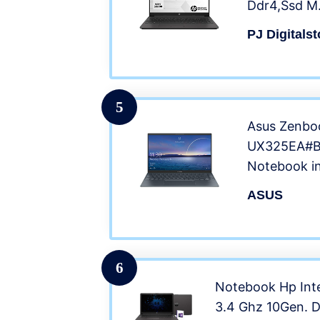
Ddr4,Ssd M.
15.6″Hd ant
PJ Digitalst
Professiona
5
Asus Zenbo
UX325EA#
Notebook in
Anti-Glare, 
ASUS
Generazion
8GB, 256GB
Intel Iris P
Grigio Scur
6
Notebook Hp Inte
3.4 Ghz 10Gen. D