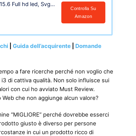
15.6 Full hd led, Svga
Controlla Su
, 3 USB, Wi-Fi, hdmi,
Amazon
ro, Office Pro 2019,
so, Garanzia Italia
nchi
|
Guida dell’acquirente
|
Domande
tempo a fare ricerche perché non voglio che
 di cattiva qualità. Non solo influisce sui
alori con cui ho avviato Must Review.
o Web che non aggiunge alcun valore?
termine “MIGLIORE” perché dovrebbe esserci
 prodotto giusto è diverso per persone
rcostanze in cui un prodotto ricco di