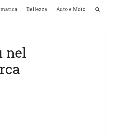
rmatica
Bellezza
Auto e Moto
i nel
erca