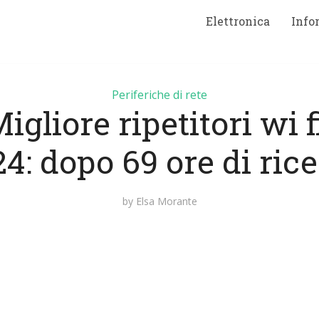
Elettronica
Info
Periferiche di rete
igliore ripetitori wi f
4: dopo 69 ore di ric
by
Elsa Morante