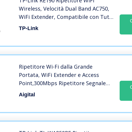
TP-Link RE190 Ripetitore WiFi
Wireless, Velocità Dual Band AC750,
WiFi Extender, Compatibile con Tutti
i Box Internet, Senza Porta,
TP-Link
Tecnologia TP-Link OneMesh
Ripetitore Wi-Fi dalla Grande
Portata, WiFi Extender e Access
Point,300Mbps Ripetitore Segnale
WiFi Casa con Porta LAN, 2 Antenne,
Aigital
WPS, modalità Repeater/Router/AP
Compatibile con Modem Fibra e
ADSL