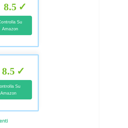
8.5
Controlla Su
Amazon
8.5
ontrolla Su
Amazon
enti