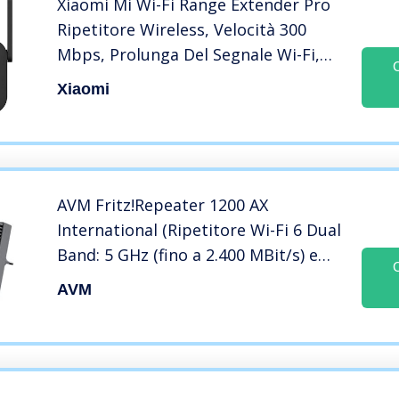
Xiaomi Mi Wi-Fi Range Extender Pro
Ripetitore Wireless, Velocità 300
Mbps, Prolunga Del Segnale Wi-Fi,
‎Nero
Xiaomi
AVM Fritz!Repeater 1200 AX
International (Ripetitore Wi-Fi 6 Dual
Band: 5 GHz (fino a 2.400 MBit/s) e
2,4 GHz-Band (info a 600 MBit/s),
AVM
Porta LAN Gigabit ultraveloce,
interfaccia in italiano