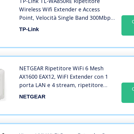
TP-Link TL-WA850RE Ripetitore
Wireless Wifi Extender e Access
Point, Velocità Single Band 300Mbps,
Porta LAN, Potenzia la tua copertura
TP-Link
Wi-Fi, Compatibile con tutti i modem
router wifi, Bianco
NETGEAR Ripetitore WiFi 6 Mesh
AX1600 EAX12, WiFI Extender con 1
porta LAN e 4 stream, ripetitore
WiFi wireless compatibile con
NETGEAR
modem fibra e adsl