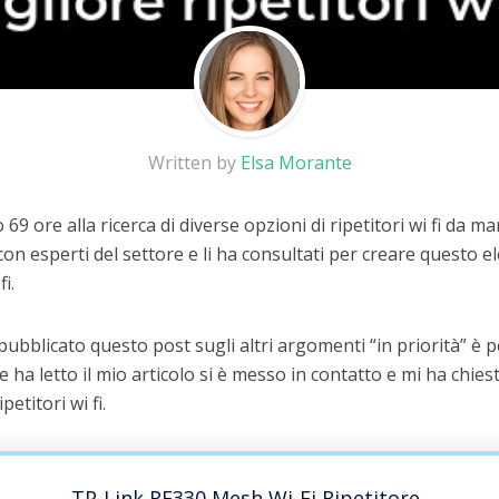
Written by
Elsa Morante
9 ore alla ricerca di diverse opzioni di ripetitori wi fi da m
on esperti del settore e li ha consultati per creare questo el
fi.
 pubblicato questo post sugli altri argomenti “in priorità” è
he ha letto il mio articolo si è messo in contatto e mi ha chiest
petitori wi fi.
TP-Link RE330 Mesh Wi-Fi Ripetitore