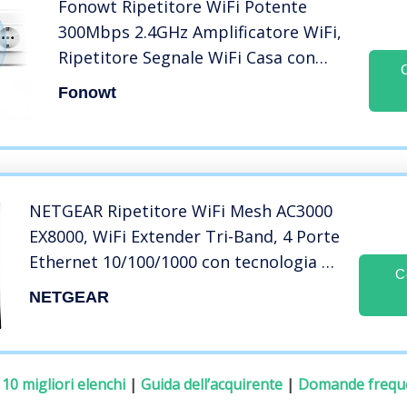
Fonowt Ripetitore WiFi Potente
300Mbps 2.4GHz Amplificatore WiFi,
Ripetitore Segnale WiFi Casa con
WPS, Supporta Modalità
Fonowt
Ripetitore/AP/Router, WiFi Extender
con Cavo Ethernet
NETGEAR Ripetitore WiFi Mesh AC3000
EX8000, WiFi Extender Tri-Band, 4 Porte
Ethernet 10/100/1000 con tecnologia di
C
auto-sensing, Ripetitore WiFi wireless
NETGEAR
compatibile con modem Fibra e ADSL
:
10 migliori elenchi
|
Guida dell’acquirente
|
Domande frequ