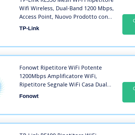
Wifi Wireless, Dual-Band 1200 Mbps,
Access Point, Nuovo Prodotto con
Tecnologia TP-Link Onemesh, con
TP-Link
cavo Ethernet
Fonowt Ripetitore WiFi Potente
1200Mbps Amplificatore WiFi,
Ripetitore Segnale WiFi Casa Dual
Band 5GHz & 2.4GHz, Supporta
Fonowt
Modalità
Ripetitore/Router/AP/Bridge, WiFi
Extender con Cavo Ethernet