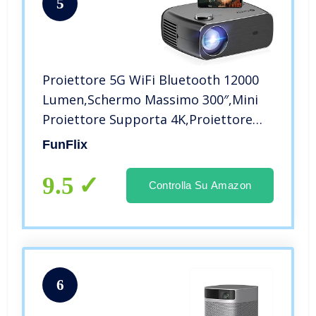
5
Proiettore 5G WiFi Bluetooth 12000
Lumen,Schermo Massimo 300″,Mini
Proiettore Supporta 4K,Proiettore
Full HD con Zoom Funzione,Mini
FunFlix
Portatile Per Cellulare Home Theater
per iOS, Android, PC,TV Stick
9.5
Controlla Su Amazon
6