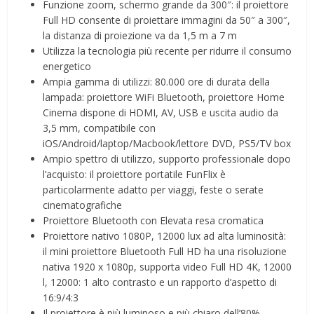
Funzione zoom, schermo grande da 300″: il proiettore
Full HD consente di proiettare immagini da 50″ a 300″,
la distanza di proiezione va da 1,5 m a 7 m
Utilizza la tecnologia più recente per ridurre il consumo
energetico
Ampia gamma di utilizzi: 80.000 ore di durata della
lampada: proiettore WiFi Bluetooth, proiettore Home
Cinema dispone di HDMI, AV, USB e uscita audio da
3,5 mm, compatibile con
iOS/Android/laptop/Macbook/lettore DVD, PS5/TV box
Ampio spettro di utilizzo, supporto professionale dopo
l’acquisto: il proiettore portatile FunFlix è
particolarmente adatto per viaggi, feste o serate
cinematografiche
Proiettore Bluetooth con Elevata resa cromatica
Proiettore nativo 1080P, 12000 lux ad alta luminosità:
il mini proiettore Bluetooth Full HD ha una risoluzione
nativa 1920 x 1080p, supporta video Full HD 4K, 12000
l, 12000: 1 alto contrasto e un rapporto d’aspetto di
16:9/4:3
Il proiettore è più luminoso e più chiaro dell’80%