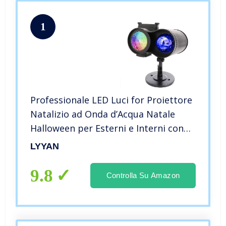
1
Professionale LED Luci for Proiettore
Natalizio ad Onda d’Acqua Natale
Halloween per Esterni e Interni con
12 Lenti Intercambiabili Wireless
LYYAN
Telecomando Fiocco di Neve
Compleanno Divertimento
9.8
Controlla Su Amazon