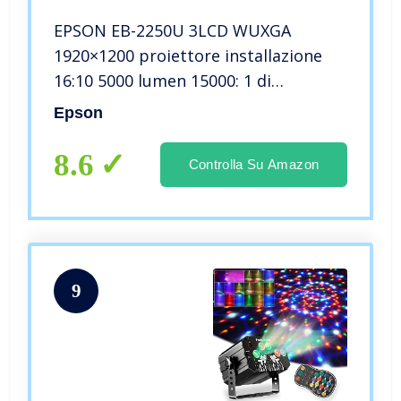
EPSON EB-2250U 3LCD WUXGA
1920×1200 proiettore installazione
16:10 5000 lumen 15000: 1 di
contrasto degli altoparlanti 10W
Epson
8.6
Controlla Su Amazon
9