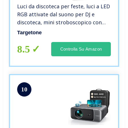
Luci da discoteca per feste, luci a LED
RGB attivate dal suono per DJ e
discoteca, mini stroboscopico con
telecomando per bambini,
Targetone
compleanni, feste di karaoke,
matrimoni, bar[Classe energetica
8.5
Controlla Su Amazon
A+++]
10