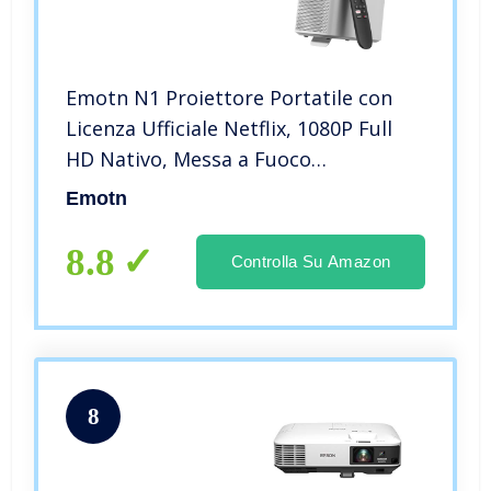
Emotn N1 Proiettore Portatile con
Licenza Ufficiale Netflix, 1080P Full
HD Nativo, Messa a Fuoco
Automatica, Correzione Trapezoidale
Emotn
Automatica, Dolby Audio, Wi-Fi 5G e
Bluetooth 5.0, Bianco (Bianco)
8.8
Controlla Su Amazon
8