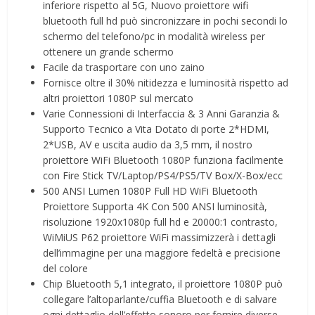
inferiore rispetto al 5G, Nuovo proiettore wifi
bluetooth full hd può sincronizzare in pochi secondi lo
schermo del telefono/pc in modalità wireless per
ottenere un grande schermo
Facile da trasportare con uno zaino
Fornisce oltre il 30% nitidezza e luminosità rispetto ad
altri proiettori 1080P sul mercato
Varie Connessioni di Interfaccia & 3 Anni Garanzia &
Supporto Tecnico a Vita Dotato di porte 2*HDMI,
2*USB, AV e uscita audio da 3,5 mm, il nostro
proiettore WiFi Bluetooth 1080P funziona facilmente
con Fire Stick TV/Laptop/PS4/PS5/TV Box/X-Box/ecc
500 ANSI Lumen 1080P Full HD WiFi Bluetooth
Proiettore Supporta 4K Con 500 ANSI luminosità,
risoluzione 1920x1080p full hd e 20000:1 contrasto,
WiMiUS P62 proiettore WiFi massimizzerà i dettagli
dell’immagine per una maggiore fedeltà e precisione
del colore
Chip Bluetooth 5,1 integrato, il proiettore 1080P può
collegare l’altoparlante/cuffia Bluetooth e di salvare
ogni dettaglio dell’effetto sonoro per fornire diverse