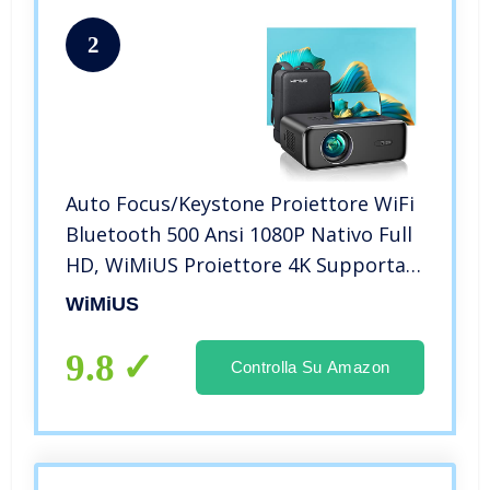
2
Auto Focus/Keystone Proiettore WiFi
Bluetooth 500 Ansi 1080P Nativo Full
HD, WiMiUS Proiettore 4K Supporta
con Funzione Zoom Videoproiettore
WiMiUS
WiFi6 Home Cinema per Telefono/TV
Stick/PS5 HDMI AV USB
9.8
Controlla Su Amazon