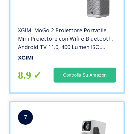
XGIMI MoGo 2 Proiettore Portatile,
Mini Proiettore con Wifi e Bluetooth,
Android TV 11.0, 400 Lumen ISO,
Altoparlanti 2X8W, Auto Focus,
XGIMI
Evitamento di Oggetti e Adattamento
dello Schermo
8.9
Controlla Su Amazon
7