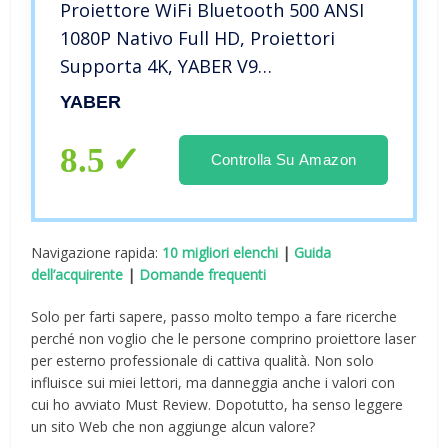
Proiettore WiFi Bluetooth 500 ANSI
1080P Nativo Full HD, Proiettori
Supporta 4K, YABER V9
Videoproiettore Fuoco Automatica
YABER
Keystone, Funzione Zoom
Videoproiettori per Telefono/TV
8.5
Controlla Su Amazon
Stick/PS5 HDMI AV USB
Navigazione rapida:
10 migliori elenchi
|
Guida
dell’acquirente
|
Domande frequenti
Solo per farti sapere, passo molto tempo a fare ricerche
perché non voglio che le persone comprino proiettore laser
per esterno professionale di cattiva qualità. Non solo
influisce sui miei lettori, ma danneggia anche i valori con
cui ho avviato Must Review. Dopotutto, ha senso leggere
un sito Web che non aggiunge alcun valore?