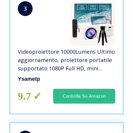
3
Videoproiettore 10000Lumens Ultimo
aggiornamento, proiettore portatile
supportato 1080P Full HD, mini
proiettore cinematografico
Ysametp
compatibile con T-V Stick
Smartphone HDMI USB AV
9.7
Controlla Su Amazon