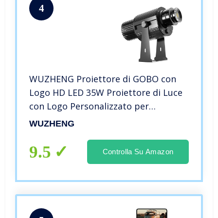
4
WUZHENG Proiettore di GOBO con
Logo HD LED 35W Proiettore di Luce
con Logo Personalizzato per
Illuminazione Interna Ed Esterna di
WUZHENG
Feste, Matrimonio, Matrimonio DJ,
Negozio,Black,Outdoor
9.5
Controlla Su Amazon