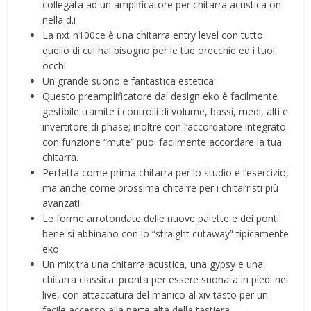
collegata ad un amplificatore per chitarra acustica on
nella d.i
La nxt n100ce è una chitarra entry level con tutto
quello di cui hai bisogno per le tue orecchie ed i tuoi
occhi
Un grande suono e fantastica estetica
Questo preamplificatore dal design eko è facilmente
gestibile tramite i controlli di volume, bassi, medi, alti e
invertitore di phase; inoltre con l’accordatore integrato
con funzione “mute” puoi facilmente accordare la tua
chitarra.
Perfetta come prima chitarra per lo studio e l’esercizio,
ma anche come prossima chitarre per i chitarristi più
avanzati
Le forme arrotondate delle nuove palette e dei ponti
bene si abbinano con lo “straight cutaway” tipicamente
eko.
Un mix tra una chitarra acustica, una gypsy e una
chitarra classica: pronta per essere suonata in piedi nei
live, con attaccatura del manico al xiv tasto per un
facile accesso alla parte alta della tastiera.