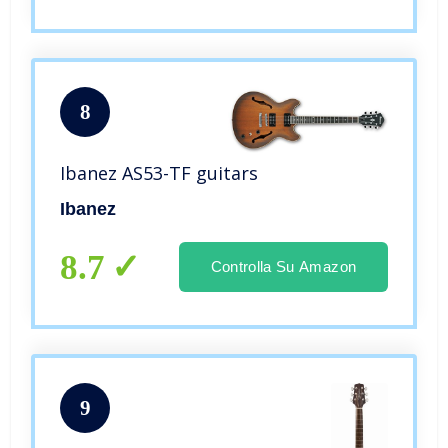
8
Ibanez AS53-TF guitars
Ibanez
8.7
Controlla Su Amazon
9