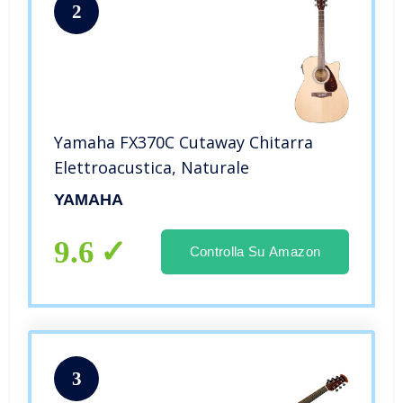
2
Yamaha FX370C Cutaway Chitarra
Elettroacustica, Naturale
YAMAHA
9.6
Controlla Su Amazon
3