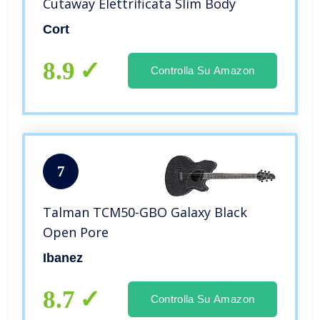
Cutaway Elettrificata Slim Body
Cort
8.9
Controlla Su Amazon
7
Talman TCM50-GBO Galaxy Black
Open Pore
Ibanez
8.7
Controlla Su Amazon