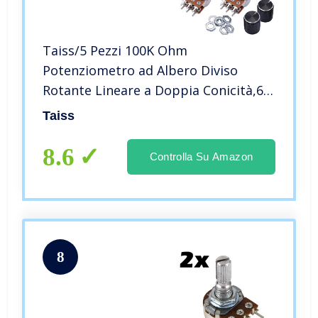
Taiss/5 Pezzi 100K Ohm
Potenziometro ad Albero Diviso
Rotante Lineare a Doppia Conicità,6-
Terminale B-Tipo Potenziometro,per
Taiss
Controllo Audio Volume +5 Pezzi
Manopola,con Dado e Rondella
8.6
Controlla Su Amazon
WH148-B100K-S
8