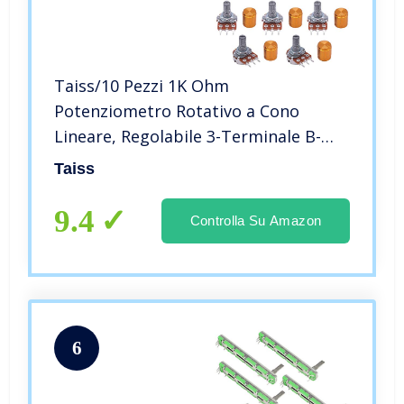
Taiss/10 Pezzi 1K Ohm
Potenziometro Rotativo a Cono
Lineare, Regolabile 3-Terminale B-
Tipo Potenziometro,per Controllo
Taiss
Volume +Manopola(Nero e Oro 5
ciascuno) con Dado e Rondella
9.4
Controlla Su Amazon
WH148-B1K
6