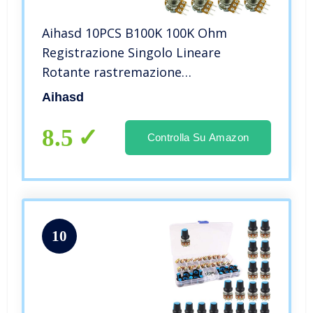
Aihasd 10PCS B100K 100K Ohm
Registrazione Singolo Lineare
Rotante rastremazione
potenziometro Albero 15mm
Aihasd
8.5
Controlla Su Amazon
10