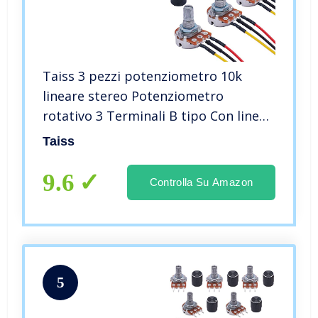
Taiss 3 pezzi potenziometro 10k
lineare stereo Potenziometro
rotativo 3 Terminali B tipo Con linea
di saldatura Con manopola,per
Taiss
arduino volume stereo alps WH148-
HX-10K
9.6
Controlla Su Amazon
5