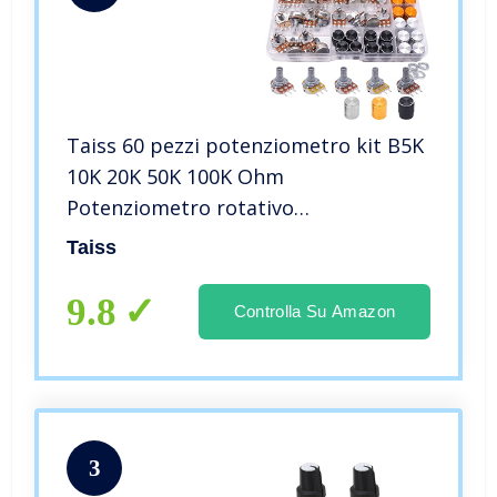
Taiss 60 pezzi potenziometro kit B5K
10K 20K 50K 100K Ohm
Potenziometro rotativo
Potenziometro lineare tipo B cono
Taiss
con dadi, rondelle e 3 diversi colori di
manopole in lega di alluminio F029
9.8
Controlla Su Amazon
3