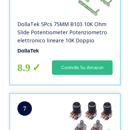
DollaTek 5Pcs 75MM B103 10K Ohm
Slide Potentiometer Potenziometro
elettronico lineare 10K Doppio
DollaTek
8.9
Controlla Su Amazon
7