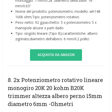
montaggio: 7 mm/0.28″;diametro della base: 16
mm/0.63″
Nome del prodotto: potenziometro; modello: wh148
100k ohm;Tipo: potenziometro rotativo
Peso netto: 92 g;pacchetto: 5 x potenziometro 5 x
manopole alcune x parti dado
Tipo: singolo lineare (Tipo B);caratteristiche: albero
zigrinato;diametro dell’albero: 6 mm/0.2 pollici
ACQUISTA DA AMAZON
8. 2x Potenziometro rotativo lineare
monogiro 20K 20 kohm B20K
trimmer altezza albero perno 15mm
diametro 6mm
-Ohmetri