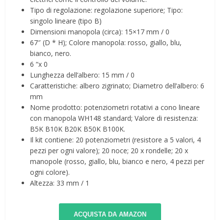
Tipo di regolazione: regolazione superiore; Tipo:
singolo lineare (tipo B)
Dimensioni manopola (circa): 15×17 mm / 0
67″ (D * H); Colore manopola: rosso, giallo, blu,
bianco, nero.
6 “x 0
Lunghezza dell’albero: 15 mm / 0
Caratteristiche: albero zigrinato; Diametro dell’albero: 6
mm
Nome prodotto: potenziometri rotativi a cono lineare
con manopola WH148 standard; Valore di resistenza:
B5K B10K B20K B50K B100K.
Il kit contiene: 20 potenziometri (resistore a 5 valori, 4
pezzi per ogni valore); 20 noce; 20 x rondelle; 20 x
manopole (rosso, giallo, blu, bianco e nero, 4 pezzi per
ogni colore).
Altezza: 33 mm / 1
ACQUISTA DA AMAZON