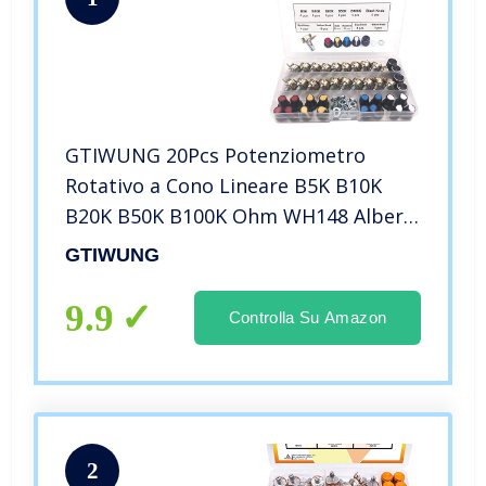
GTIWUNG 20Pcs Potenziometro
Rotativo a Cono Lineare B5K B10K
B20K B50K B100K Ohm WH148 Albero
3pin con Dado e Rondella, Regolabile
GTIWUNG
3-Terminale B-Tipo Rotante
Potenziometro con Pomello Berretto
9.9
Controlla Su Amazon
2