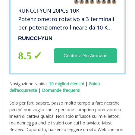
RUNCCI-YUN 20PCS 10K
Potenziometro rotativo a 3 terminali
per potenziometro lineare da 10 K
con cappucci e rondella
RUNCCI-YUN
8.5
Controlla Su Amazon
Navigazione rapida:
10 migliori elenchi
|
Guida
dell’acquirente
|
Domande frequenti
Solo per farti sapere, passo molto tempo a fare ricerche
perché non voglio che le persone comprino potenziometri
lineari di cattiva qualità. Non solo influisce sui miei lettori,
ma danneggia anche i valori con cui ho avviato Must
Review. Dopotutto, ha senso leggere un sito Web che non