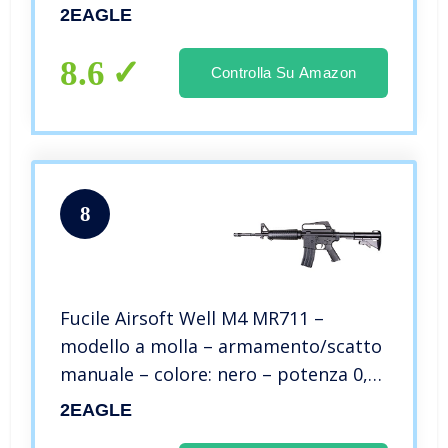
2EAGLE
8.6
Controlla Su Amazon
8
Fucile Airsoft Well M4 MR711 –
modello a molla – armamento/scatto
manuale – colore: nero – potenza 0,5
joule
2EAGLE