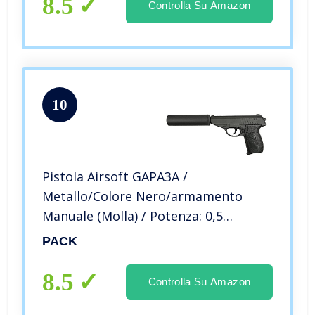
8.5
Controlla Su Amazon
10
Pistola Airsoft GAPA3A /
Metallo/Colore Nero/armamento
Manuale (Molla) / Potenza: 0,5
Joule/fornita con Accessorio
PACK
8.5
Controlla Su Amazon