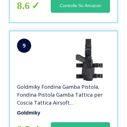
8.6
Controlla Su Amazon
9
Goldmiky Fondina Gamba Pistola,
Fondina Pistola Gamba Tattica per
Coscia Tattica Airsoft
Combattimento Regolabile Appeso
Goldmiky
destra per Glock 17 19 22 23 31 32
(Mano Destra Nera)