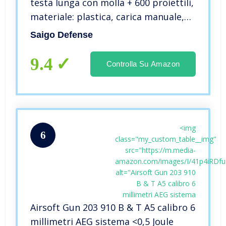
testa lunga con molla + 600 proiettili,
materiale: plastica, carica manuale,
potenza: 0,5 Joule
Saigo Defense
9.4
Controlla Su Amazon
<img
6
class="my_custom_table__img"
src="https://m.media-
amazon.com/images/I/41p4iRDfud
alt="Airsoft Gun 203 910
B & T A5 calibro 6
millimetri AEG sistema
Airsoft Gun 203 910 B & T A5 calibro 6
millimetri AEG sistema <0,5 Joule