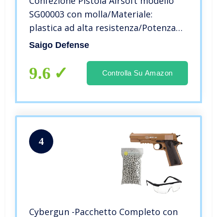
Confezione Pistola Airsoft modello
SG00003 con molla/Materiale:
plastica ad alta resistenza/Potenza
0,5 Joule/Consegnato con accessori
Saigo Defense
9.6
Controlla Su Amazon
4
Cybergun -Pacchetto Completo con