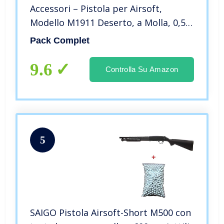
Accessori – Pistola per Airsoft,
Modello M1911 Deserto, a Molla, 0,5
Joule, Carrello in Metallo, Ricarica
Pack Complet
Manuale
9.6
Controlla Su Amazon
5
SAIGO Pistola Airsoft-Short M500 con