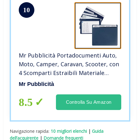
10
Mr Pubblicità Portadocumenti Auto,
Moto, Camper, Caravan, Scooter, con
4 Scomparti Estraibili Materiale
gommato in Tam Blu
Mr Pubblicità
8.5
Controlla Su Amazon
Navigazione rapida:
10 migliori elenchi
|
Guida
dell’acquirente
|
Domande frequenti