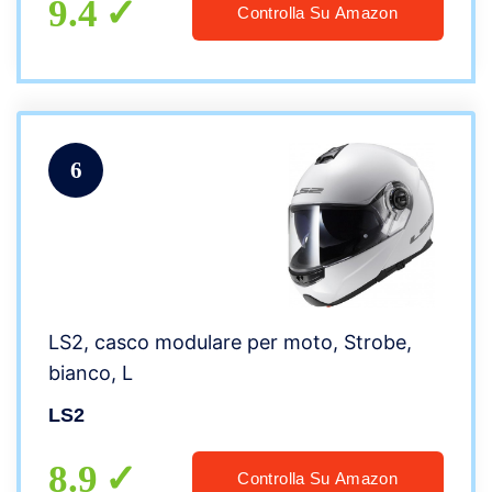
9.4
Controlla Su Amazon
6
LS2, casco modulare per moto, Strobe,
bianco, L
LS2
8.9
Controlla Su Amazon