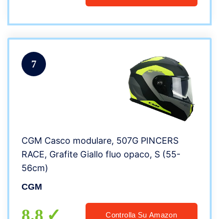
7
CGM Casco modulare, 507G PINCERS
RACE, Grafite Giallo fluo opaco, S (55-
56cm)
CGM
8.8
Controlla Su Amazon