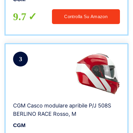
9.7
Controlla Su Amazon
3
CGM Casco modulare apribile P/J 508S
BERLINO RACE Rosso, M
CGM