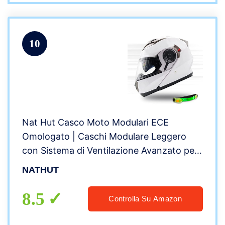
10
Nat Hut Casco Moto Modulari ECE
Omologato | Caschi Modulare Leggero
con Sistema di Ventilazione Avanzato per
Scooter | Doppia Visiera Parasole per
NATHUT
Donna o Uomo (XL, Bianco) NH015
8.5
Controlla Su Amazon