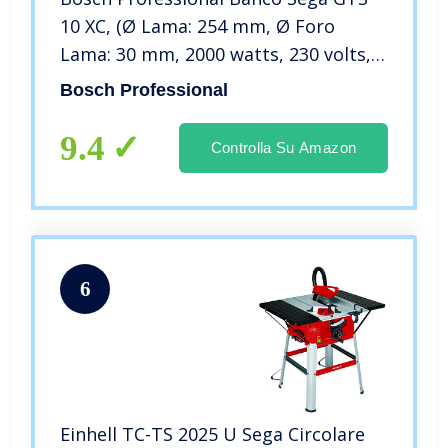
10 XC, (Ø Lama: 254 mm, Ø Foro
Lama: 30 mm, 2000 watts, 230 volts,
Confezione in Cartone)
Bosch Professional
9.4
Controlla Su Amazon
6
Einhell TC-TS 2025 U Sega Circolare