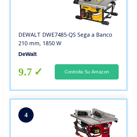
DEWALT DWE7485-QS Sega a Banco
210 mm, 1850 W
DeWalt
9.7
Controlla Su Amazon
4