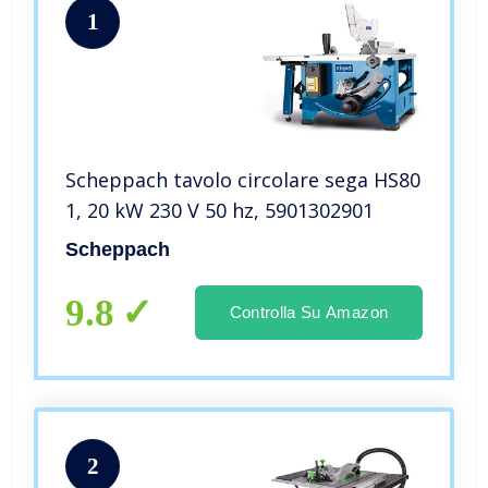
1
Scheppach tavolo circolare sega HS80
1, 20 kW 230 V 50 hz, 5901302901
Scheppach
9.8
Controlla Su Amazon
2