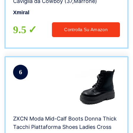
Caviglia da Cowboy (37,Marrone)
Xmiral
9.5
Controlla Su Amazon
6
ZXCN Moda Mid-Calf Boots Donna Thick
Tacchi Piattaforma Shoes Ladies Cross