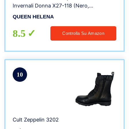
Invernali Donna X27-118 (Nero,
numeric_38)
QUEEN HELENA
8.5
Controlla Su Amazon
10
Cult Zeppelin 3202