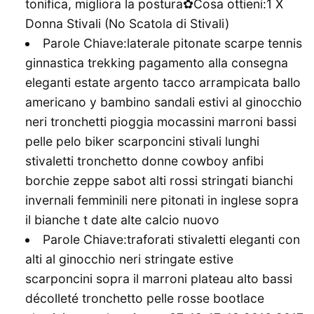
tonifica, migliora la postura✿Cosa ottieni:1 X
Donna Stivali (No Scatola di Stivali)
Parole Chiave:laterale pitonate scarpe tennis
ginnastica trekking pagamento alla consegna
eleganti estate argento tacco arrampicata ballo
americano y bambino sandali estivi al ginocchio
neri tronchetti pioggia mocassini marroni bassi
pelle pelo biker scarponcini stivali lunghi
stivaletti tronchetto donne cowboy anfibi
borchie zeppe sabot alti rossi stringati bianchi
invernali femminili nere pitonati in inglese sopra
il bianche t date alte calcio nuovo
Parole Chiave:traforati stivaletti eleganti con
alti al ginocchio neri stringate estive
scarponcini sopra il marroni plateau alto bassi
décolleté tronchetto pelle rosse bootlace