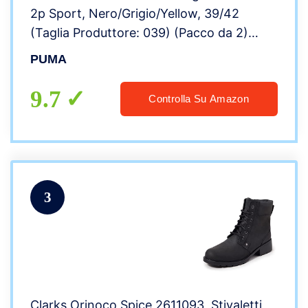
2p Sport, Nero/Grigio/Yellow, 39/42
(Taglia Produttore: 039) (Pacco da 2)
Uomo
PUMA
9.7
Controlla Su Amazon
3
Clarks Orinoco Spice 2611093, Stivaletti