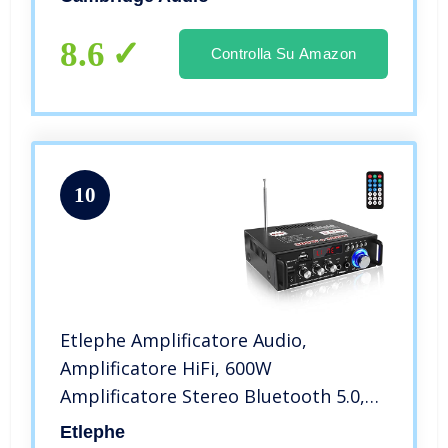
8.6
Controlla Su Amazon
10
Etlephe Amplificatore Audio,
Amplificatore HiFi, 600W
Amplificatore Stereo Bluetooth 5.0,
12V 220V 2 Canali, Display LCD, Alta
Etlephe