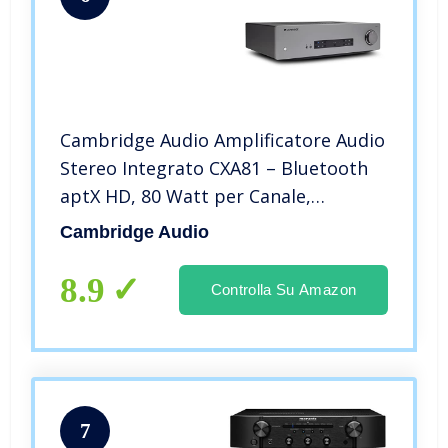
Cambridge Audio Amplificatore Audio
Stereo Integrato CXA81 – Bluetooth
aptX HD, 80 Watt per Canale,
Ingresso Digitale e Analogico, USB
Cambridge Audio
8.9
Controlla Su Amazon
7