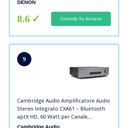
DENON
8.6
Controlla Su Amazon
9
Cambridge Audio Amplificatore Audio
Stereo Integrato CXA61 – Bluetooth
aptX HD, 60 Watt per Canale,
Ingresso Digitale e Analogico, USB
Cambridge Audio