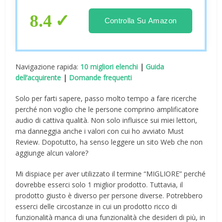
fedeltà, Radio FM Portatile, Scheda
SD/Ingresso USB, per Casa o Auto
8.4
Controlla Su Amazon
Navigazione rapida:
10 migliori elenchi
|
Guida
dell’acquirente
|
Domande frequenti
Solo per farti sapere, passo molto tempo a fare ricerche
perché non voglio che le persone comprino amplificatore
audio di cattiva qualità. Non solo influisce sui miei lettori,
ma danneggia anche i valori con cui ho avviato Must
Review. Dopotutto, ha senso leggere un sito Web che non
aggiunge alcun valore?
Mi dispiace per aver utilizzato il termine “MIGLIORE” perché
dovrebbe esserci solo 1 miglior prodotto. Tuttavia, il
prodotto giusto è diverso per persone diverse. Potrebbero
esserci delle circostanze in cui un prodotto ricco di
funzionalità manca di una funzionalità che desideri di più, in