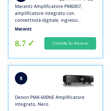
Marantz Amplificatore PM6007,
amplificatore integrato con
connettività digitale, ingressi
analogici coassiali e ottici, 2x 45
Marantz
Watt, conversione DAC, D/A per
ingresso digitale – nero
8.7
Controlla Su Amazon
8
Denon PMA-600NE Amplificatore
integrato, Nero