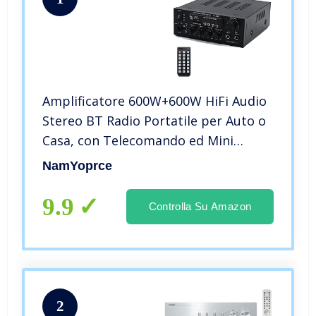
Amplificatore 600W+600W HiFi Audio
Stereo BT Radio Portatile per Auto o
Casa, con Telecomando ed Mini
Display 2CH LCD, 12 V / 220 V
NamYoprce
9.9
Controlla Su Amazon
2