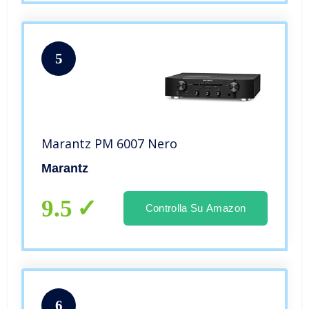
5
Marantz PM 6007 Nero
Marantz
9.5
Controlla Su Amazon
6