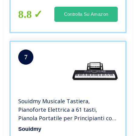
Un’Applicazione Pianoforte
8.8
Controlla Su Amazon
7
Souidmy Musicale Tastiera,
Pianoforte Elettrica a 61 tasti,
Pianola Portatile per Principianti con
Bluetooth, Casse Incorporate, Doppia
Souidmy
Alimentazione