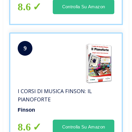
Bambino Giocattolo Educativo Regalo
8.6
Controlla Su Amazon
9
I CORSI DI MUSICA FINSON: IL
PIANOFORTE
Finson
8.6
Controlla Su Amazon