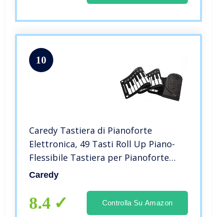
10
Caredy Tastiera di Pianoforte
Elettronica, 49 Tasti Roll Up Piano-
Flessibile Tastiera per Pianoforte
Elettronica Altoparlante Incorporato
Caredy
con 6 brani dimostrativi e 16
timbri(Nero)
8.4
Controlla Su Amazon