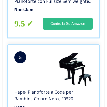
Pianoforte con Fullsize Semiweighted
Chiavi Leggio Pianoforte Nota Potere
RockJam
Adesivo Fornitura e Integrato Gli
Altoparlanti, 20 Watt
9.5
Controlla Su Amazon
5
Hape- Pianoforte a Coda per
Bambini, Colore Nero, E0320