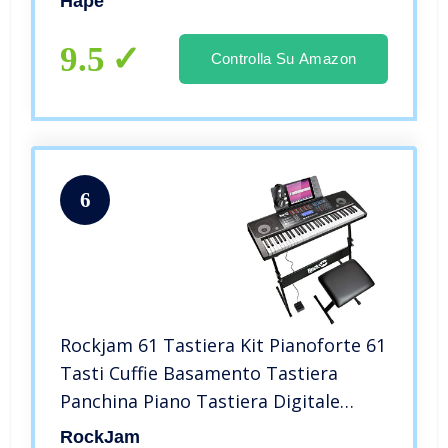
Hape
9.5
Controlla Su Amazon
6
Rockjam 61 Tastiera Kit Pianoforte 61
Tasti Cuffie Basamento Tastiera
Panchina Piano Tastiera Digitale
Sostenere Pedale e Semplicemente
RockJam