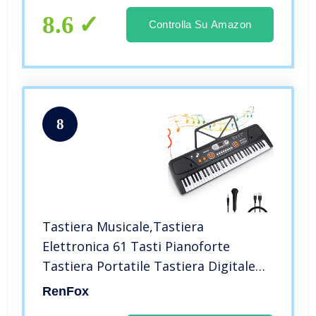
8.6
Controlla Su Amazon
8
Tastiera Musicale,Tastiera
Elettronica 61 Tasti Pianoforte
Tastiera Portatile Tastiera Digitale
Piano Keyboard con Leggio e
RenFox
Microfono per Principiante Bambini