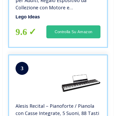
per Adulti, Regalo Espositivo da
Collezione con Motore e
Alimentazione, 21323
Lego Ideas
9.6
Controlla Su Amazon
3
Alesis Recital – Pianoforte / Pianola
con Casse Integrate, 5 Suoni, 88 Tasti