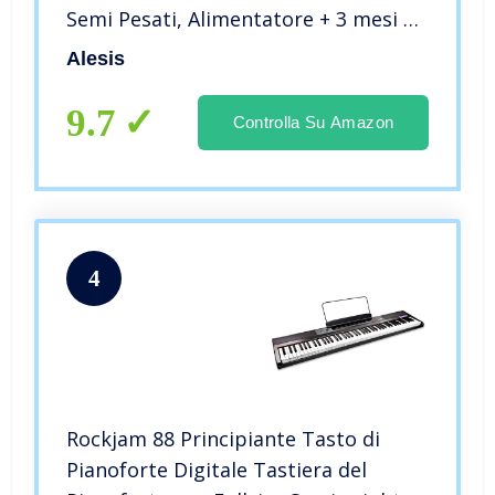
Semi Pesati, Alimentatore + 3 mesi di
Abbonamento Skoove Premium
Alesis
9.7
Controlla Su Amazon
4
Rockjam 88 Principiante Tasto di
Pianoforte Digitale Tastiera del