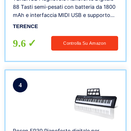
88 Tasti semi-pesati con batteria da 1800
mAh e interfaccia MIDI USB e supporto
per spartiti Bluetooth Borsa adesiva Cavo
TERENCE
audio Auricolari Pedale sustain
9.6
Controlla Su Amazon
4
Rosen EP30 Pianoforte digitale per