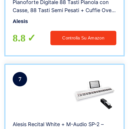
Pianoforte Digitale 88 Tasti Pianola con
Casse, 88 Tasti Semi Pesati + Cuffie Over
Ear chiuse con archetto flessibile e cavo
Alesis
da 2,7 m
8.8
Controlla Su Amazon
7
Alesis Recital White + M-Audio SP-2 –