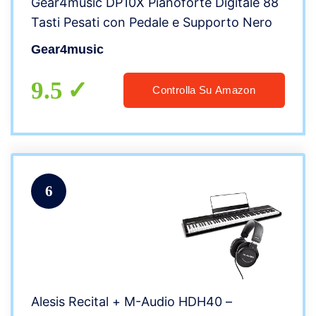
Gear4music DP10X Pianoforte Digitale 88
Tasti Pesati con Pedale e Supporto Nero
Gear4music
9.5
Controlla Su Amazon
6
Alesis Recital + M-Audio HDH40 –