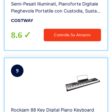
Semi-Pesati Illuminati, Pianoforte Digitale
Pieghevole Portatile con Custodia, Sustain
Pedali, Modalità di Insegnamento,
COSTWAY
MP3/USB/MIDI/Bluetooth (Bianco)
8.6
Controlla Su Amazon
9
Rockjam 88 Key Digital Piano Keyboard