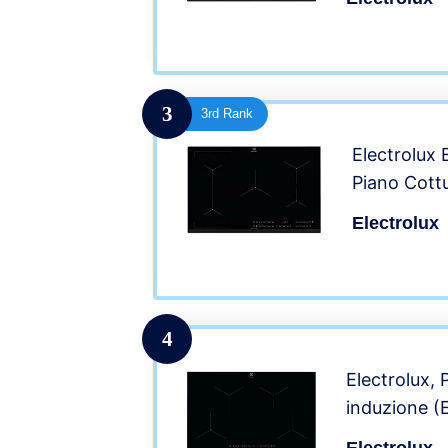
3
3rd Rank
Electrolux
Piano Cottu
Electrolux
4
Electrolux, 
induzione (