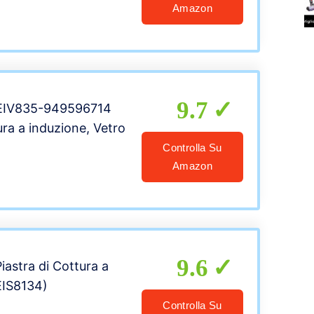
Amazon
9.7
 EIV835-949596714
ra a induzione, Vetro
Controlla Su
Amazon
9.6
Piastra di Cottura a
EIS8134)
Controlla Su