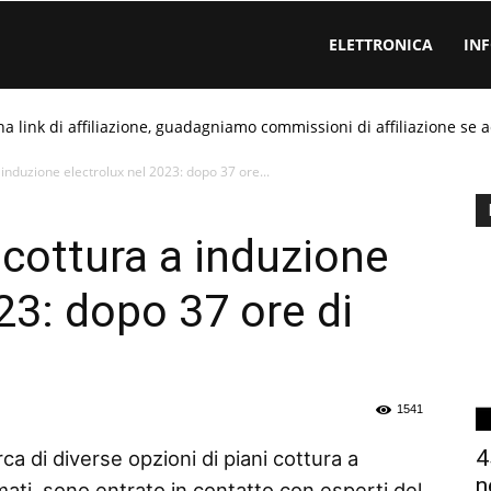
ELETTRONICA
IN
ha link di affiliazione, guadagniamo commissioni di affiliazione se a
 induzione electrolux nel 2023: dopo 37 ore...
 cottura a induzione
23: dopo 37 ore di
1541
4
ca di diverse opzioni di piani cottura a
n
ati, sono entrato in contatto con esperti del