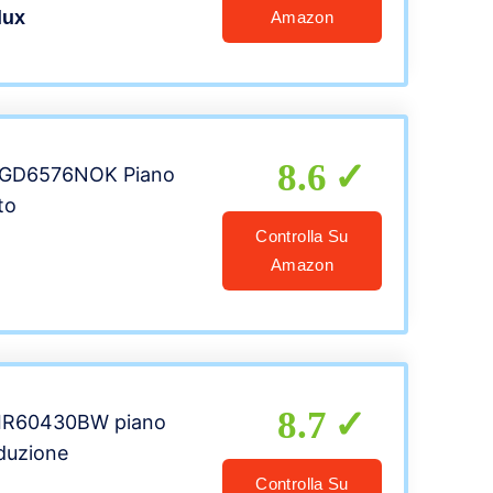
lux
Amazon
8.6
 EGD6576NOK Piano
to
Controlla Su
Amazon
8.7
 LIR60430BW piano
nduzione
Controlla Su