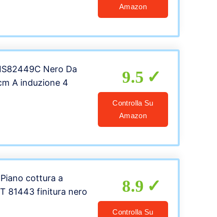
Amazon
 EIS82449C Nero Da
9.5
cm A induzione 4
Controlla Su
Amazon
 Piano cottura a
8.9
IT 81443 finitura nero
Controlla Su