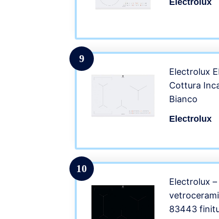
Electrolux
9
Electrolux
Cottura Inc
Bianco
Electrolux
10
Electrolux –
vetrocerami
83443 finit