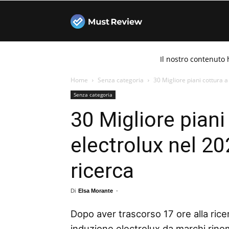
Must
Il nostro contenuto 
Review
Home
Senza categoria
30 Migliore piani cottura a
Senza categoria
30 Migliore piani
electrolux nel 20
ricerca
Di
Elsa Morante
-
Dopo aver trascorso 17 ore alla ricer
induzione electrolux da marchi rinom