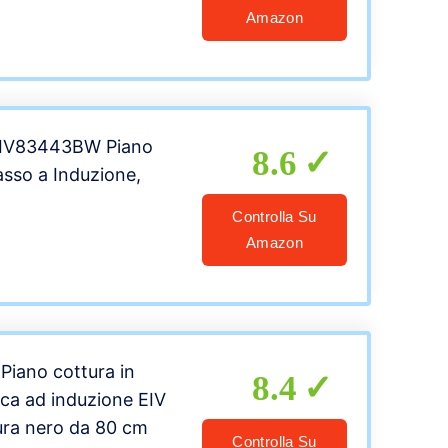
Amazon
 EIV83443BW Piano
8.6
asso a Induzione,
Controlla Su
Amazon
 Piano cottura in
8.4
ca ad induzione EIV
ura nero da 80 cm
Controlla Su