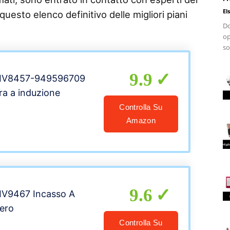
El
questo elenco definitivo delle migliori piani
Do
op
so
9.9
 EIV8457-949596709
ra a induzione
Controlla Su
Amazon
9.6
EIV9467 Incasso A
ero
Controlla Su