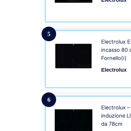
Electrolux
5
Electrolux
incasso 80 
Fornello(i)
Electrolux
6
Electrolux –
induzione L
da 78cm