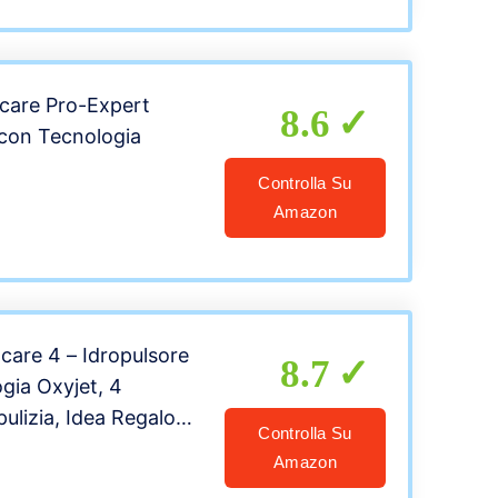
 Idea Regalo Natale
care Pro-Expert
8.6
 con Tecnologia
Controlla Su
Amazon
care 4 – Idropulsore
8.7
gia Oxyjet, 4
pulizia, Idea Regalo
Controlla Su
Amazon