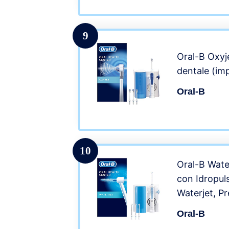
9
Oral-B Oxyj
dentale (im
Oral-B
10
Oral-B Wate
con Idropul
Waterjet, Pr
Versione Ve
Oral-B