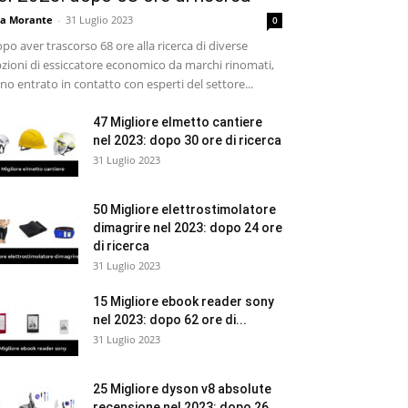
sa Morante
-
31 Luglio 2023
0
po aver trascorso 68 ore alla ricerca di diverse
zioni di essiccatore economico da marchi rinomati,
no entrato in contatto con esperti del settore...
47 Migliore elmetto cantiere
nel 2023: dopo 30 ore di ricerca
31 Luglio 2023
50 Migliore elettrostimolatore
dimagrire nel 2023: dopo 24 ore
di ricerca
31 Luglio 2023
15 Migliore ebook reader sony
nel 2023: dopo 62 ore di...
31 Luglio 2023
25 Migliore dyson v8 absolute
recensione nel 2023: dopo 26