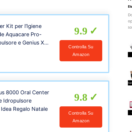
El
Do
op
r Kit per l’Igiene
so
9.9
ude Aquacare Pro-
pulsore e Genius X
Controlla Su
lettrico Ricaricabile,
Amazon
us 8000 Oral Center
9.8
e Idropulsore
 Idea Regalo Natale
Controlla Su
Amazon