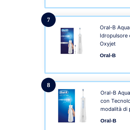
Spazzolino,
7
Oral-B Aqua
Idropulsore
Oxyjet
Oral-B
8
Oral-B Aqua
con Tecnolo
modalità di 
Natale
Oral-B