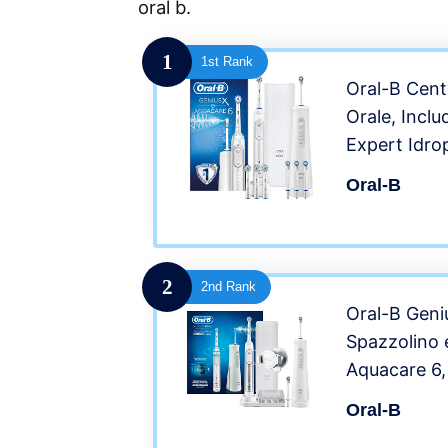
oral b.
1
1st Rank
Oral-B Cente
Orale, Incl
Expert Idro
Spazzolino E
Oral-B
Bianco
2
2nd Rank
Oral-B Geni
Spazzolino 
Aquacare 6,
Oral-B