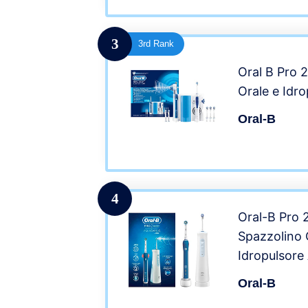
3
3rd Rank
Oral B Pro 2
Orale e Idr
Oral-B
4
Oral-B Pro 
Spazzolino 
Idropulsore
Regalo Nata
Oral-B