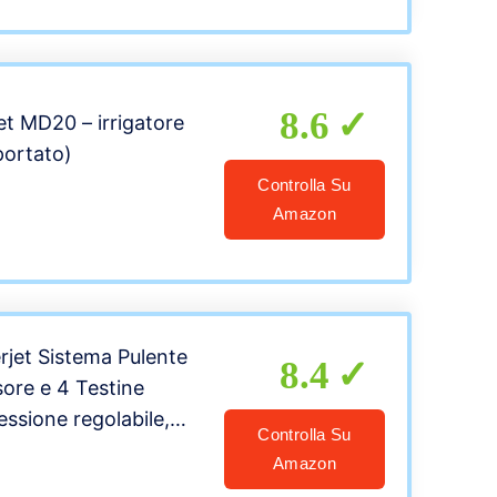
8.6
et MD20 – irrigatore
portato)
Controlla Su
Amazon
rjet Sistema Pulente
8.4
sore e 4 Testine
essione regolabile,
Controlla Su
cchia
Amazon