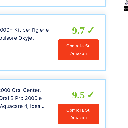
9.7
000+ Kit per l’Igiene
opulsore Oxyjet
Controlla Su
Amazon
2000 Oral Center,
9.5
Oral B Pro 2000 e
 Aquacare 4, Idea
Controlla Su
le
Amazon