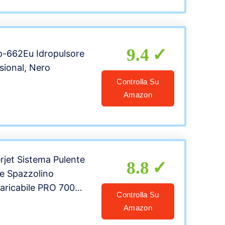
9.4
p-662Eu Idropulsore
sional, Nero
Controlla Su
Amazon
rjet Sistema Pulente
8.8
 e Spazzolino
caricabile PRO 700
Controlla Su
ne Waterjet e 2
Amazon
Ricambio per