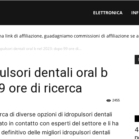
ELETTRONICA
IN
ha link di affiliazione, guadagniamo commissioni di affiliazione se a
pulsori dentali oral b nel 2023: dopo 99 ore di...
ulsori dentali oral b
 ore di ricerca
2455
ca di diverse opzioni di idropulsori dentali
to in contatto con esperti del settore e li ha
4
efinitivo delle migliori idropulsori dentali
n