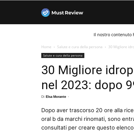
Must
Il nostro contenuto 
Review
Home
Salute e cura della persona
30 Migliore idro
Salute e cura della persona
30 Migliore idrop
nel 2023: dopo 99
Di
Elsa Morante
-
Dopo aver trascorso 20 ore alla ricer
oral b da marchi rinomati, sono entra
consultati per creare questo elenco d