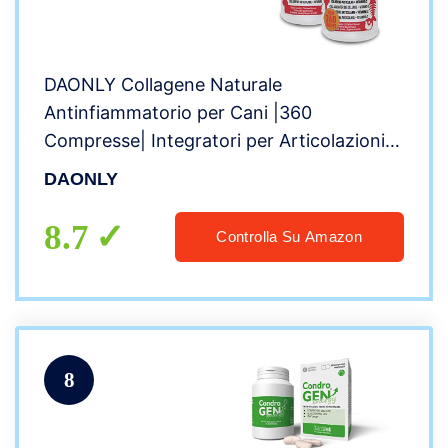
DAONLY Collagene Naturale
Antinfiammatorio per Cani |360
Compresse| Integratori per Articolazioni |
Alternativa ai farmaci Condroprotettori
DAONLY
per Gatti
8.7
Controlla Su Amazon
8