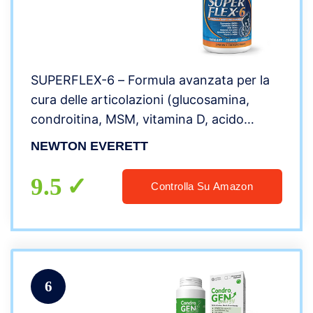
SUPERFLEX-6 – Formula avanzata per la
cura delle articolazioni (glucosamina,
condroitina, MSM, vitamina D, acido
ialuronico ed estratto di boswellia) – 150
NEWTON EVERETT
compresse
9.5
Controlla Su Amazon
6