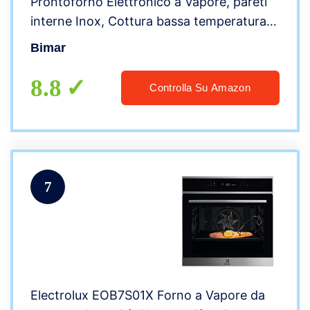
Prontoforno Elettronico a Vapore, pareti
interne Inox, Cottura bassa temperatura,
31 Programmi preimpostati Potenza 2100-
Bimar
2400 W
8.8
Controlla Su Amazon
7
Electrolux EOB7S01X Forno a Vapore da