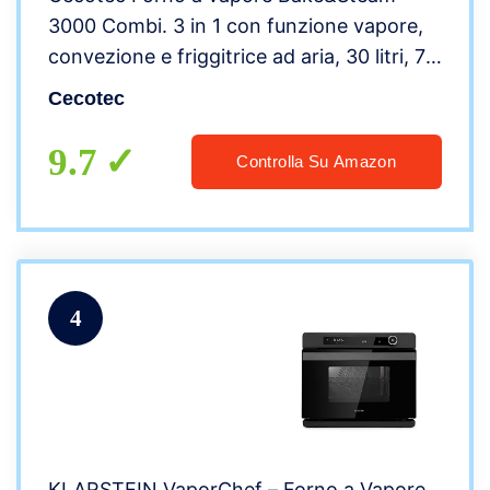
3000 Combi. 3 in 1 con funzione vapore,
convezione e friggitrice ad aria, 30 litri, 7
funzioni di cottura, funzione di autopulizia
Cecotec
e 2200 W
9.7
Controlla Su Amazon
4
KLARSTEIN VaporChef – Forno a Vapore,