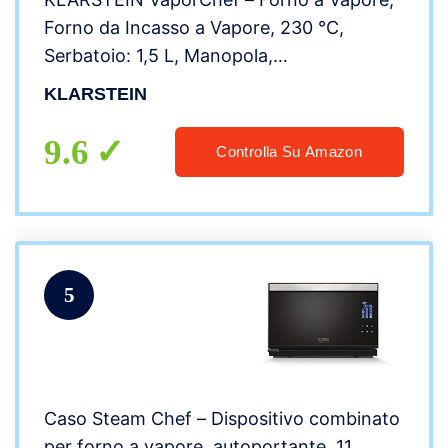
Forno da Incasso a Vapore, 230 °C,
Serbatoio: 1,5 L, Manopola,
Posizionamento Libero, Grigliare, Classe
KLARSTEIN
A, Cottura Vapore: 1100 W, Forno: 2400 W,
31 L, Nero
9.6
Controlla Su Amazon
5
Caso Steam Chef – Dispositivo combinato
per forno a vapore, autoportante, 11