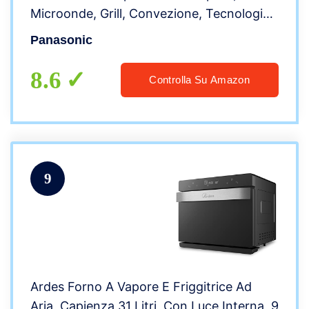
Microonde, Grill, Convezione, Tecnologia
Inverter, 31 Lt, 36 Programmi Automatici,
Panasonic
Cottura su 2 livelli, Menù Bambini, Nero
Antracite
8.6
Controlla Su Amazon
9
Ardes Forno A Vapore E Friggitrice Ad
Aria, Capienza 31 Litri, Con Luce Interna, 9