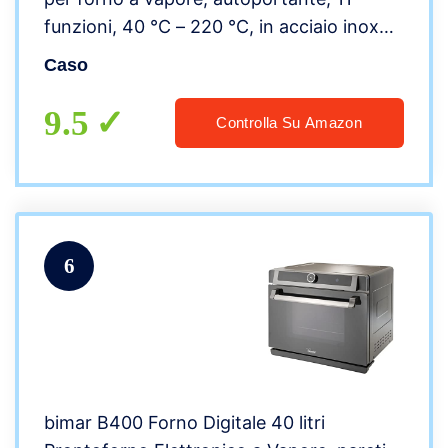
funzioni, 40 °C – 220 °C, in acciaio inox
25 l, serbatoio dell’acqua da 1,2 l, con 2
Caso
teglie, colore: Nero
9.5
Controlla Su Amazon
6
bimar B400 Forno Digitale 40 litri