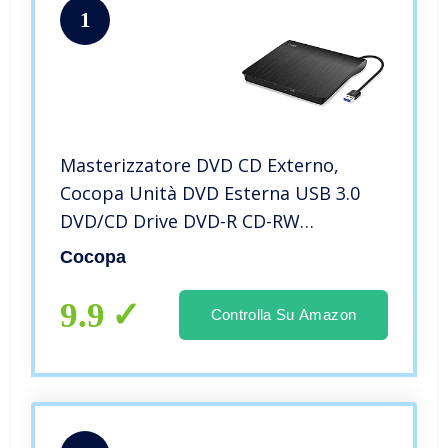
1
Masterizzatore DVD CD Externo,
Cocopa Unità DVD Esterna USB 3.0
DVD/CD Drive DVD-R CD-RW
Dispositivo Lettore di Schede
Cocopa
Portatile Ultra Slim External Disc Per
Windows 98/ME/ 2000/XP/Vista/7/8/10
9.9
Controlla Su Amazon