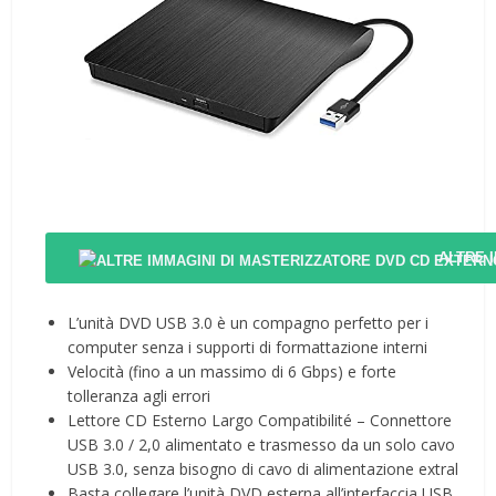
ALTRE 
L’unità DVD USB 3.0 è un compagno perfetto per i
computer senza i supporti di formattazione interni
Velocità (fino a un massimo di 6 Gbps) e forte
tolleranza agli errori
Lettore CD Esterno Largo Compatibilité – Connettore
USB 3.0 / 2,0 alimentato e trasmesso da un solo cavo
USB 3.0, senza bisogno di cavo di alimentazione extral
Basta collegare l’unità DVD esterna all’interfaccia USB