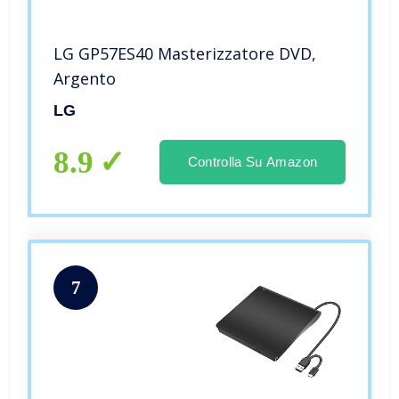
LG GP57ES40 Masterizzatore DVD,
Argento
LG
8.9
Controlla Su Amazon
7