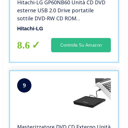
Hitachi-LG GP60NB60 Unità CD DVD
esterne USB 2.0 Drive portatile
sottile DVD-RW CD ROM
masterizzatore per Laptop Desktop
Hitachi-LG
PC Windows e Mac OS con
connettività tv – Nero
8.6
Controlla Su Amazon
9
Masterizzatore DVD CD Externo Unità