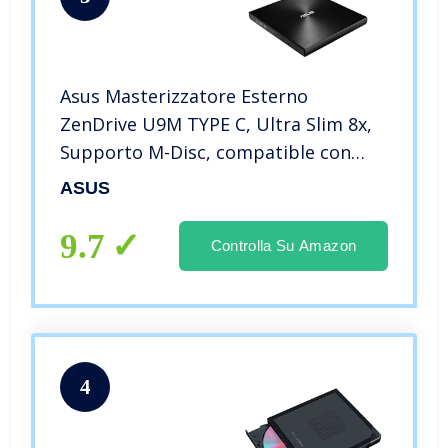
Asus Masterizzatore Esterno
ZenDrive U9M TYPE C, Ultra Slim 8x,
Supporto M-Disc, compatible con
Windows e Mac OS, colore Nero
ASUS
9.7
Controlla Su Amazon
4