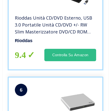
Rioddas Unità CD/DVD Esterno, USB
3.0 Portatile Unità CD/DVD +/- RW
Slim Masterizzatore DVD/CD ROM
Rewriter Burner compatibile con
Rioddas
laptop PC desktop Windows Linux OS
Apple Mac
9.4
Controlla Su Amazon
6