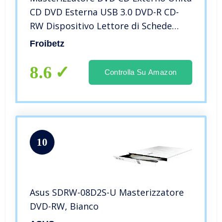
CD DVD Esterna USB 3.0 DVD-R CD-
RW Dispositivo Lettore di Schede
Portatile Ultra Slim External Disc con
Froibetz
Mac/OS/XP/Win10/Win7/Win8
8.6
Controlla Su Amazon
10
Asus SDRW-08D2S-U Masterizzatore
DVD-RW, Bianco