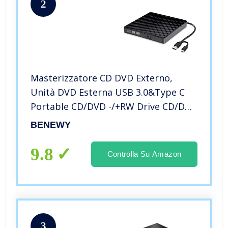
2
Masterizzatore CD DVD Externo,
Unità DVD Esterna USB 3.0&Type C
Portable CD/DVD -/+RW Drive CD/DVD
Lettore, plug & play/ a basso rumore,
BENEWY
Slim drive per Laptop, Desktop, Mac,
Macbook, OS/Windows/Linux
9.8
Controlla Su Amazon
3