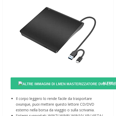
ALTRE 
Il corpo leggero lo rende facile da trasportare
ovunque, puoi mettere questo lettore CD/DVD
esterno nella borsa da viaggio o sulla scrivania.
Sistemi supportati: WIN7/ WIN8/ WIN10/ XP/ VISTA/