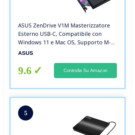
ASUS ZenDrive V1M Masterizzatore
Esterno USB-C, Compatibile con
Windows 11 e Mac OS, Supporto M-
Disc, Software di Backup Incluso,
ASUS
Cavo Collegamento Integrato, Dvd-R
8X, Dvd-RW 8X, CD 24x, Nero
9.6
Controlla Su Amazon
5