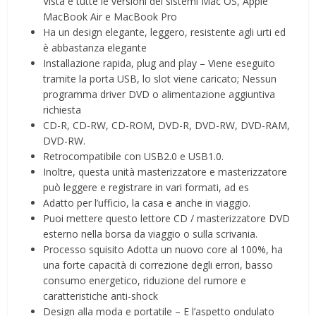
Vista e tutte le versioni dei sistemi Mac OS, Apple
MacBook Air e MacBook Pro
Ha un design elegante, leggero, resistente agli urti ed
è abbastanza elegante
Installazione rapida, plug and play – Viene eseguito
tramite la porta USB, lo slot viene caricato; Nessun
programma driver DVD o alimentazione aggiuntiva
richiesta
CD-R, CD-RW, CD-ROM, DVD-R, DVD-RW, DVD-RAM,
DVD-RW.
Retrocompatibile con USB2.0 e USB1.0.
Inoltre, questa unità masterizzatore e masterizzatore
può leggere e registrare in vari formati, ad es
Adatto per l’ufficio, la casa e anche in viaggio.
Puoi mettere questo lettore CD / masterizzatore DVD
esterno nella borsa da viaggio o sulla scrivania.
Processo squisito Adotta un nuovo core al 100%, ha
una forte capacità di correzione degli errori, basso
consumo energetico, riduzione del rumore e
caratteristiche anti-shock
Design alla moda e portatile – E l’aspetto ondulato