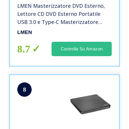
LMEN Masterizzatore DVD Esterno,
Lettore CD DVD Esterno Portatile
USB 3.0 e Type-C Masterizzatore
ROM/RW, Unità DVD-R CD-ROM VCD
LMEN
CD-RW per Windows
7/8/10/VISTA/XP/Mac OS 8.6, Laptop,
8.7
Controlla Su Amazon
Desktop
8