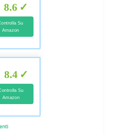
8.6
Controlla Su
Amazon
8.4
Controlla Su
Amazon
enti