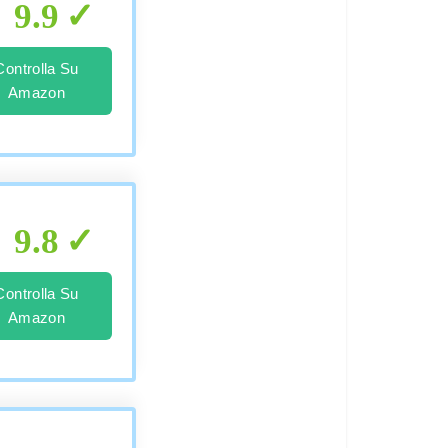
9.9
Controlla Su
Amazon
9.8
Controlla Su
Amazon