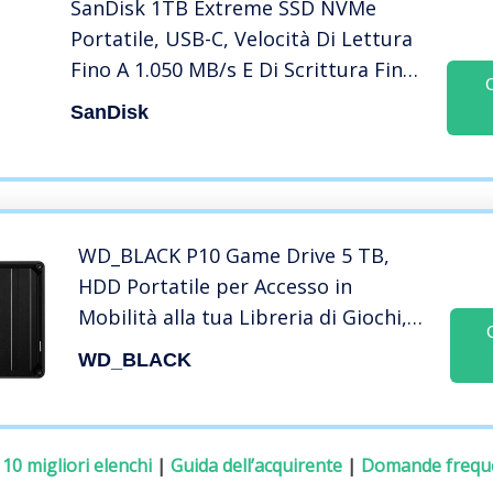
SanDisk 1TB Extreme SSD NVMe
Portatile, USB-C, Velocità Di Lettura
Fino A 1.050 MB/s E Di Scrittura Fino
A 1.000 MB/s, ‎Nero
SanDisk
WD_BLACK P10 Game Drive 5 TB,
HDD Portatile per Accesso in
Mobilità alla tua Libreria di Giochi,
Compatibile con Console o PC
WD_BLACK
:
10 migliori elenchi
|
Guida dell’acquirente
|
Domande frequ