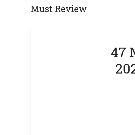
Must Review
47 
202