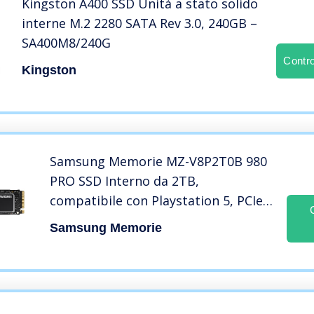
Kingston A400 SSD Unità a stato solido
interne M.2 2280 SATA Rev 3.0, 240GB –
SA400M8/240G
Contr
Kingston
Samsung Memorie MZ-V8P2T0B 980
PRO SSD Interno da 2TB,
compatibile con Playstation 5, PCIe
Gen 4.0 x4, NVMe 1.3c, M.2 (2280),
Samsung Memorie
Nero