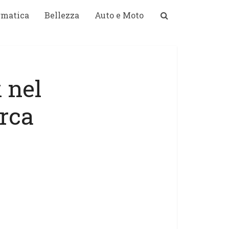
rmatica
Bellezza
Auto e Moto
 nel
erca