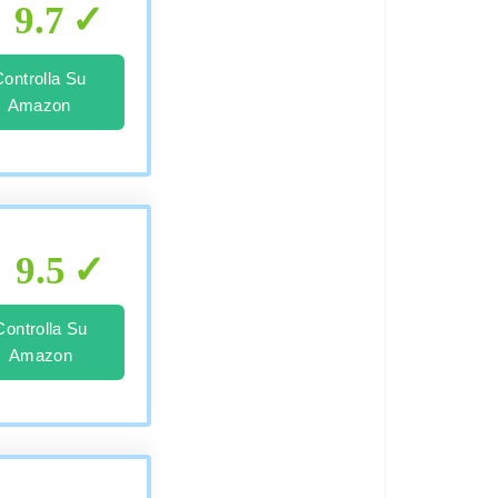
9.7
Controlla Su
Amazon
9.5
Controlla Su
Amazon