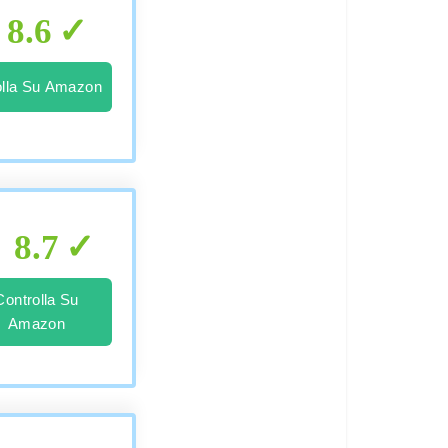
8.6
olla Su Amazon
8.7
Controlla Su
Amazon