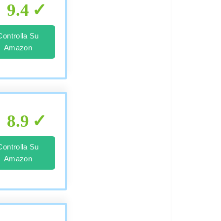
9.4
Controlla Su
Amazon
8.9
Controlla Su
Amazon