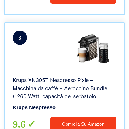
3
Krups XN305T Nespresso Pixie –
Macchina da caffè + Aeroccino Bundle
(1260 Watt, capacità del serbatoio
dell’acqua: 0,7 l, pressione pompa: 19 Bar)
Krups Nespresso
titanio
9.6
Controlla Su Amazon