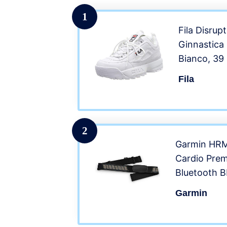
1
Fila Disrup
Ginnastica
Bianco, 39
Fila
2
Garmin HRM
Cardio Pre
Bluetooth B
Garmin