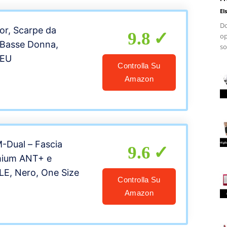
El
Do
tor, Scarpe da
9.8
op
 Basse Donna,
so
 EU
Controlla Su
Amazon
-Dual – Fascia
9.6
mium ANT+ e
LE, Nero, One Size
Controlla Su
Amazon