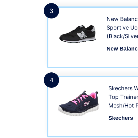
3
New Balanc
Sportive U
(Black/Silve
New Balanc
4
Skechers 
Top Trainer
Mesh/Hot P
(40 EU)
Skechers