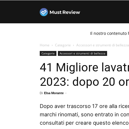
Must
Il nostro contenuto 
Review
Home
Categorie
Accessori e strumenti di bellezza
Categorie
Accessori e strumenti di bellezza
41 Migliore lavat
2023: dopo 20 ore
Di
Elsa Morante
-
Dopo aver trascorso 17 ore alla ricer
marchi rinomati, sono entrato in con
consultati per creare questo elenco de