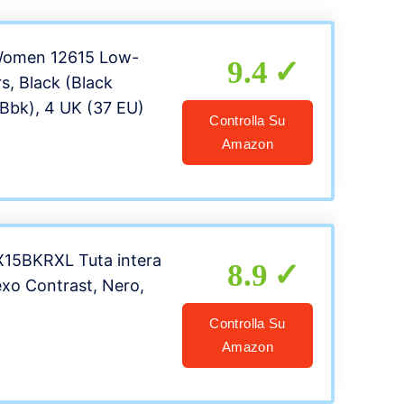
Women 12615 Low-
9.4
s, Black (Black
Bbk), 4 UK (37 EU)
Controlla Su
Amazon
X15BKRXL Tuta intera
8.9
xo Contrast, Nero,
Controlla Su
Amazon