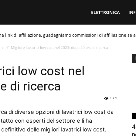
ELETTRONICA
IN
ha link di affiliazione, guadagniamo commissioni di affiliazione se a
41 Migliore lavatrici low cost nel 2023: dopo 20 ore di ricerca
rici low cost nel
 di ricerca
1369
ca di diverse opzioni di lavatrici low cost da
tatto con esperti del settore e li ha
4
finitivo delle migliori lavatrici low cost.
n