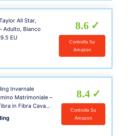
ylor All Star,
8.6
– Adulto, Bianco
39.5 EU
Controlla Su
Amazon
ing Invernale
8.4
mino Matrimoniale –
ibra in Fibra Cava
Controlla Su
0 x 220 cm)
ding
Amazon