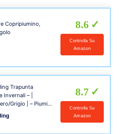
8.6
re Copripiumino,
ngolo
Controlla Su
Amazon
ding Trapunta
8.7
 Invernali – |
ero/Grigio | – Piumino
Controlla Su
er Primavera/Estate –
ding
Amazon
80 cm (230cm x