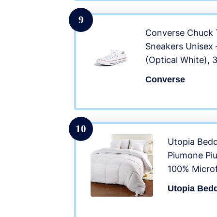
9
Converse Chuck Ta
Sneakers Unisex 
(Optical White), 
Converse
10
Utopia Bedd
Piumone Piu
100% Microf
(Bianco, 23
Utopia Bed