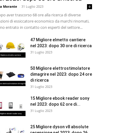
sa Morante
-
31 Luglio 2023
0
po aver trascorso 68 ore alla ricerca di diverse
zioni di essiccatore economico da marchi rinomati,
no entrato in contatto con esperti del settore...
47 Migliore elmetto cantiere
nel 2023: dopo 30 ore di ricerca
31 Luglio 2023
50 Migliore elettrostimolatore
dimagrire nel 2023: dopo 24 ore
di ricerca
31 Luglio 2023
15 Migliore ebook reader sony
nel 2023: dopo 62 ore di...
31 Luglio 2023
25 Migliore dyson v8 absolute
recensione nel 2023: dopo 26