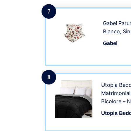
7
Gabel Paru
Bianco, Si
Gabel
8
Utopia Bed
Matrimoniale
Bicolore – N
160 gr/m² p
Utopia Bed
per Letto 1
260cm)