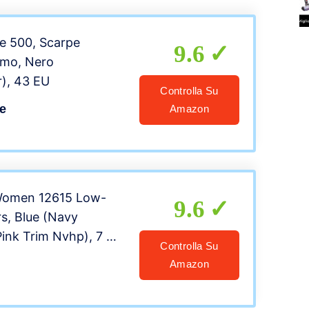
e 500, Scarpe
9.6
omo, Nero
r), 43 EU
Controlla Su
e
Amazon
Women 12615 Low-
9.6
s, Blue (Navy
ink Trim Nvhp), 7 UK
Controlla Su
Amazon