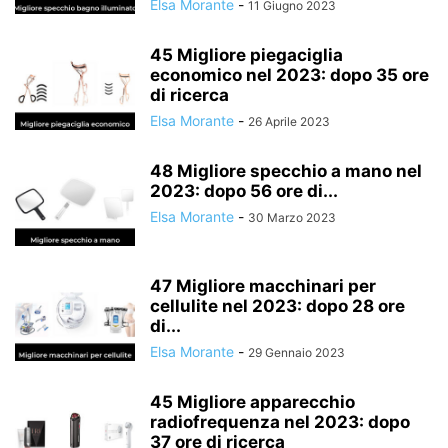
Elsa Morante
-
11 Giugno 2023
45 Migliore piegaciglia
economico nel 2023: dopo 35 ore
di ricerca
Elsa Morante
-
26 Aprile 2023
48 Migliore specchio a mano nel
2023: dopo 56 ore di...
Elsa Morante
-
30 Marzo 2023
47 Migliore macchinari per
cellulite nel 2023: dopo 28 ore
di...
Elsa Morante
-
29 Gennaio 2023
45 Migliore apparecchio
radiofrequenza nel 2023: dopo
37 ore di ricerca