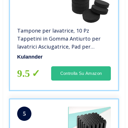
Tampone per lavatrice, 10 Pz
Tappetini in Gomma Antiurto per
lavatrici Asciugatrice, Pad per
Lavatrice in grado di assorbire le
Kulannder
vibrazioni Ridurre il Rumore
Cuscinetti per Lavatrice (Rotondo)
9.5
Controlla Su Amazon
5