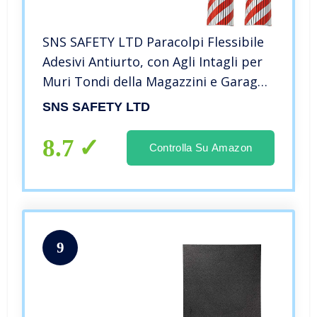
SNS SAFETY LTD Paracolpi Flessibile
Adesivi Antiurto, con Agli Intagli per
Muri Tondi della Magazzini e Garage,
44x25x2 cm, Rosso Bianco (Pacco da
SNS SAFETY LTD
4)
8.7
Controlla Su Amazon
9