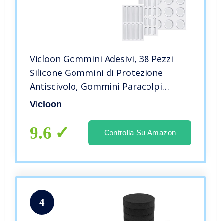
Vicloon Gommini Adesivi, 38 Pezzi
Silicone Gommini di Protezione
Antiscivolo, Gommini Paracolpi
Trasparente per Porte, Mobili,
Vicloon
Laptop, Cassetti, Armadiett, 3 Stili
9.6
Controlla Su Amazon
4