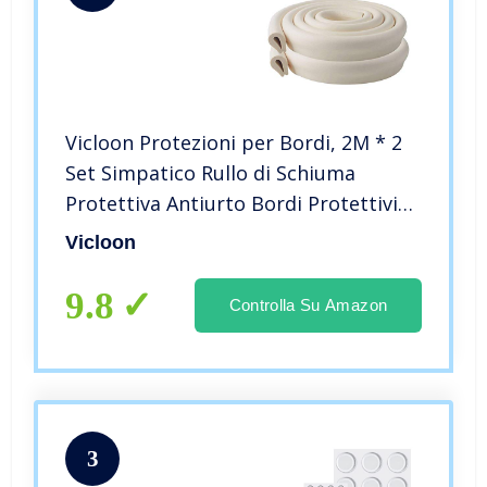
Vicloon Protezioni per Bordi, 2M * 2
Set Simpatico Rullo di Schiuma
Protettiva Antiurto Bordi Protettivi
Angoli delle Pareti,Mobili, Super-soft
Vicloon
Proofing e la Sicurezza per il
Bambino (Bianca)
9.8
Controlla Su Amazon
3