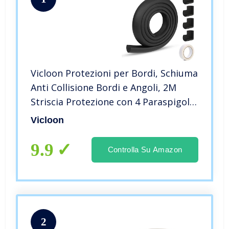
Vicloon Protezioni per Bordi, Schiuma
Anti Collisione Bordi e Angoli, 2M
Striscia Protezione con 4 Paraspigoli
Angolari Per Bambini, Antiurto Bordi
Vicloon
Protettivi Angoli Rotolo (Nero)
9.9
Controlla Su Amazon
2