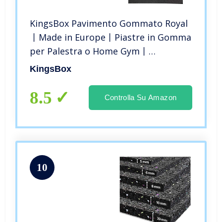
KingsBox Pavimento Gommato Royal
丨Made in Europe丨Piastre in Gomma
per Palestra o Home Gym丨
Pavimentazione Protettiva per
KingsBox
Allenamento丨Durevole, Antiurto,
Resistente all’Acqua丨50 cm x 50 cm x
8.5
Controlla Su Amazon
2 cm
10