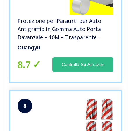
Protezione per Paraurti per Auto
Antigraffio in Gomma Auto Porta
Davanzale – 10M – Trasparente
(5cm*10M)
Guangyu
8.7
Controlla Su Amazon
8