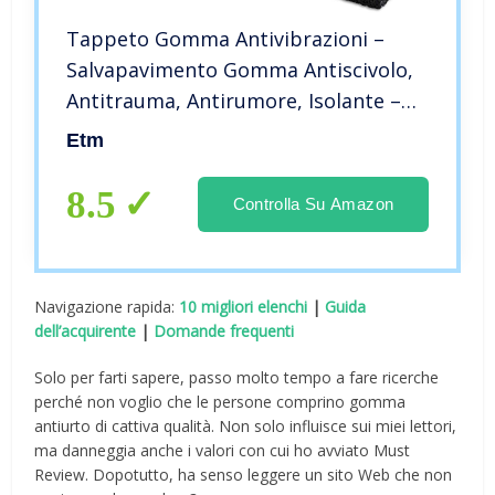
Tappeto Gomma Antivibrazioni –
Salvapavimento Gomma Antiscivolo,
Antitrauma, Antirumore, Isolante –
Pavimento Palestra, Stalla – 5
Etm
Spessori – 8 mm – 125×200 cm
8.5
Controlla Su Amazon
Navigazione rapida:
10 migliori elenchi
|
Guida
dell’acquirente
|
Domande frequenti
Solo per farti sapere, passo molto tempo a fare ricerche
perché non voglio che le persone comprino gomma
antiurto di cattiva qualità. Non solo influisce sui miei lettori,
ma danneggia anche i valori con cui ho avviato Must
Review. Dopotutto, ha senso leggere un sito Web che non