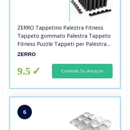
ZERRO Tappetino Palestra Fitness
Tappeto gommato Palestra Tappeto
Fitness Puzzle Tappeti per Palestra
Pavimento Palestra Gomma Tappeto
ZERRO
Antiurto
9.5
Controlla Su Amazon
6