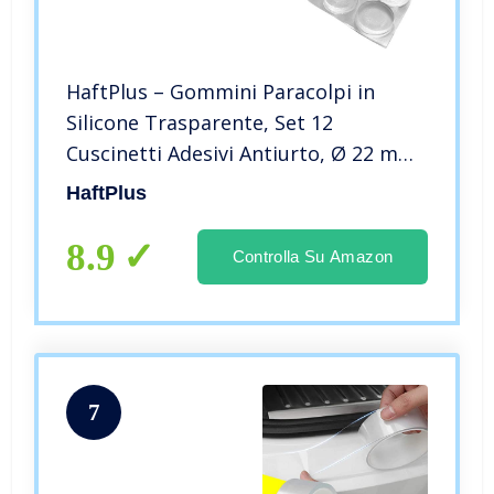
HaftPlus – Gommini Paracolpi in
Silicone Trasparente, Set 12
Cuscinetti Adesivi Antiurto, Ø 22 mm
– H 4 mm, Piedini Multiuso in Gomma
HaftPlus
Siliconica
8.9
Controlla Su Amazon
7