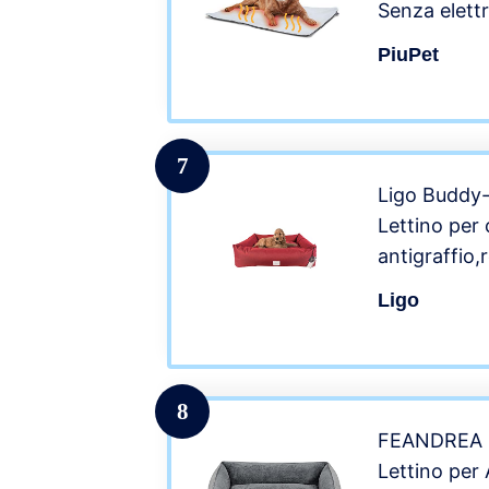
Senza elettr
Tappetino r
PiuPet
ed Ecologi
Cani)
7
Ligo Buddy-
Lettino per 
antigraffio,
Italia.Cusci
Ligo
Cane, uso i
Antimacchia
BORDEAUX
8
FEANDREA C
Lettino per 