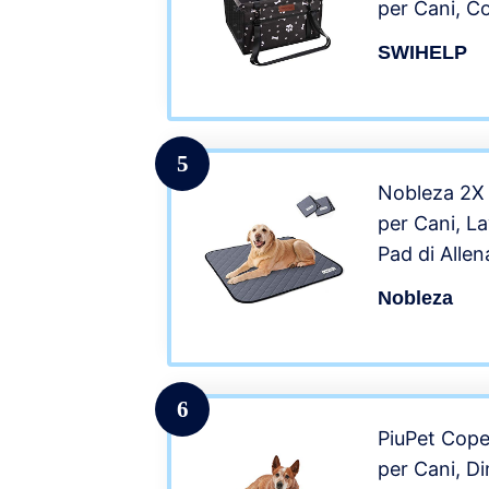
per Cani, Co
Impermeabil
SWIHELP
Sedile di Au
Domestici [
5
Nobleza 2X 
per Cani, L
Pad di Alle
Igienici per
Nobleza
Riutilizzabi
Pacco da 2,
6
PiuPet Cope
per Cani, D