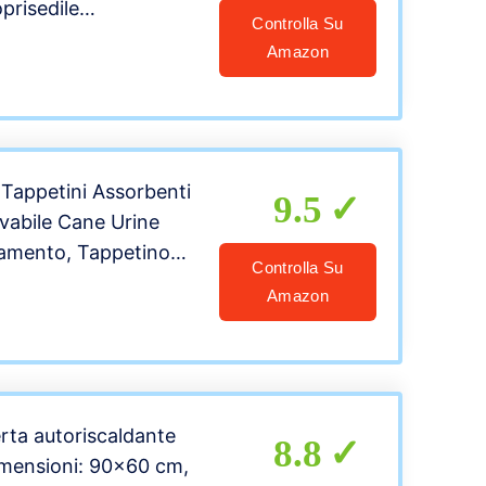
prisedile
Controlla Su
e per Proteggere
Amazon
tomobile per Animali
 Black Flowers]
Tappetini Assorbenti
9.5
avabile Cane Urine
namento, Tappetino
Controlla Su
 Animali Domestici,
Amazon
le Educatore Cuccioli,
 L (81 x 72cm)
rta autoriscaldante
8.8
imensioni: 90×60 cm,