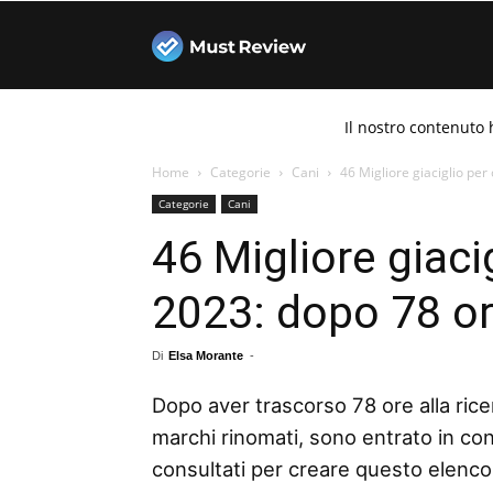
Must
Il nostro contenuto 
Review
Home
Categorie
Cani
46 Migliore giaciglio per
Categorie
Cani
46 Migliore giaci
2023: dopo 78 ore
Di
Elsa Morante
-
Dopo aver trascorso 78 ore alla ricer
marchi rinomati, sono entrato in con
consultati per creare questo elenco de