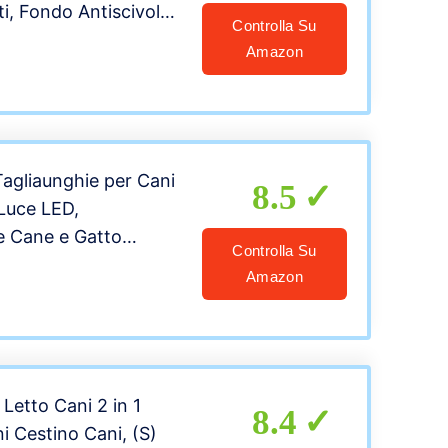
ti, Fondo Antiscivolo,
Controlla Su
foderabile per
Amazon
aglia XL per Cane
 x 75 x 27 cm, Grigio
W12GG
gliaunghie per Cani
8.5
 Luce LED,
e Cane e Gatto
Controlla Su
le, con Lima Unghie,
Amazon
agli Schizzi, per
sticidi Piccola e
a
 Letto Cani 2 in 1
8.4
i Cestino Cani, (S)