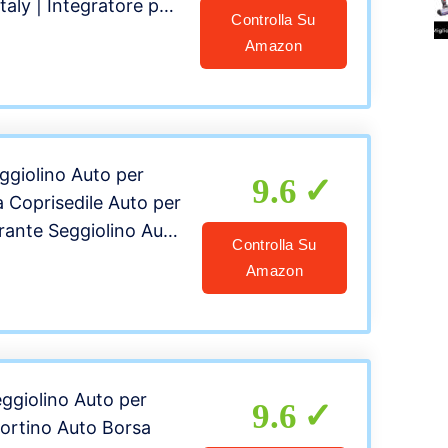
taly | Integratore per
Controlla Su
con Curcuma |
Amazon
iglio del Diavolo,
giolino Auto per
9.6
 Coprisedile Auto per
irante Seggiolino Auto
Controlla Su
tente e Facile da
Amazon
Trasportino Cane
to SUV Camion
5cm
giolino Auto per
9.6
ortino Auto Borsa