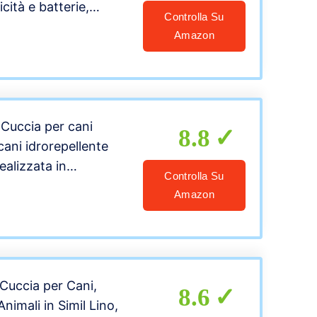
icità e batterie,
Controlla Su
iscaldante Innovativo
Amazon
co (90x60cm, per
Cuccia per cani
8.8
cani idrorepellente
realizzata in
Controlla Su
no Sfodrabile per
Amazon
nterno/esterno.
. S: 70 X 65 cm,
uccia per Cani,
8.6
Animali in Simil Lino,