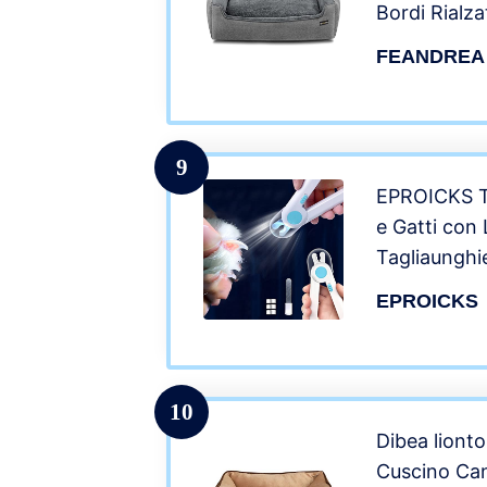
Bordi Rialza
Copertura S
FEANDREA
Lavaggio, T
Grande, 110
Chiaro PG
9
EPROICKS Ta
e Gatti con
Tagliaunghi
Professiona
EPROICKS
Protezione d
Animali Dome
Media Tagli
10
Dibea lionto
Cuscino Can