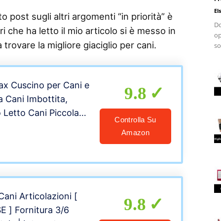
El
 post sugli altri argomenti “in priorità” è
Do
i che ha letto il mio articolo si è messo in
op
 trovare la migliore giaciglio per cani.
so
lax Cuscino per Cani e
9.8
a Cani Imbottita,
 Letto Cani Piccola
Controlla Su
, Lavabile in
Amazon
55 x 36 cm
Cani Articolazioni [
9.8
] Fornitura 3/6