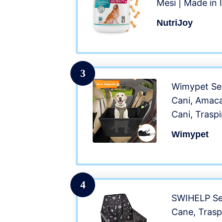
Mesi | Made in I
Cani Naturale 
NutriJoy
Condroitina, Art
MSM
3
Wimypet Seg
Cani, Amaca
Cani, Trasp
Cane, Resis
Wimypet
Installare 
Autoper Au
137x147x3
4
SWIHELP Seg
Cane, Trasp