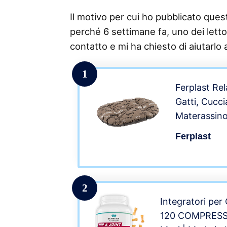
Il motivo per cui ho pubblicato questo
perché 6 settimane fa, uno dei lettor
contatto e mi ha chiesto di aiutarlo a
1
Ferplast Re
Gatti, Cucci
Materassino
Media Taglia
Ferplast
Lavatrice, 
2
Integratori per 
120 COMPRESSE 