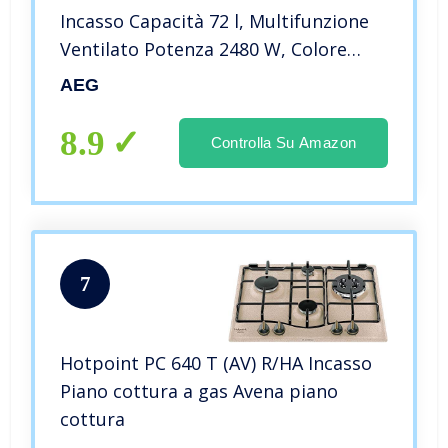
Incasso Capacità 72 l, Multifunzione
Ventilato Potenza 2480 W, Colore
Acciaio Inox
AEG
8.9
Controlla Su Amazon
7
Hotpoint PC 640 T (AV) R/HA Incasso
Piano cottura a gas Avena piano
cottura