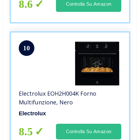
8.6
Controlla Su Amazon
10
Electrolux EOH2H004K Forno
Multifunzione, Nero
Electrolux
8.5
Controlla Su Amazon