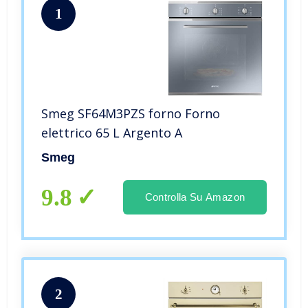
1
Smeg SF64M3PZS forno Forno
elettrico 65 L Argento A
Smeg
9.8
Controlla Su Amazon
2