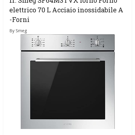
11. Smeg SF64M3TVX forno Forno
elettrico 70 L Acciaio inossidabile A
-Forni
By Smeg