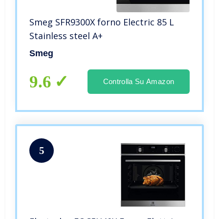
Smeg SFR9300X forno Electric 85 L
Stainless steel A+
Smeg
9.6
Controlla Su Amazon
5