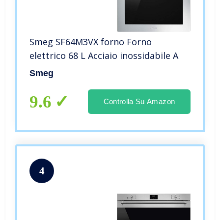
Smeg SF64M3VX forno Forno
elettrico 68 L Acciaio inossidabile A
Smeg
9.6
Controlla Su Amazon
4