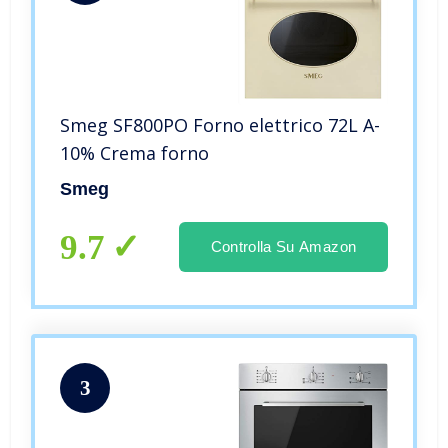
Smeg SF800PO Forno elettrico 72L A-
10% Crema forno
Smeg
9.7
Controlla Su Amazon
3