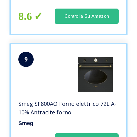
8.6
Controlla Su Amazon
9
Smeg SF800AO Forno elettrico 72L A-
10% Antracite forno
Smeg