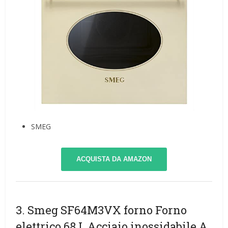
SMEG
ACQUISTA DA AMAZON
3. Smeg SF64M3VX forno Forno
elettrico 68 L Acciaio inossidabile A