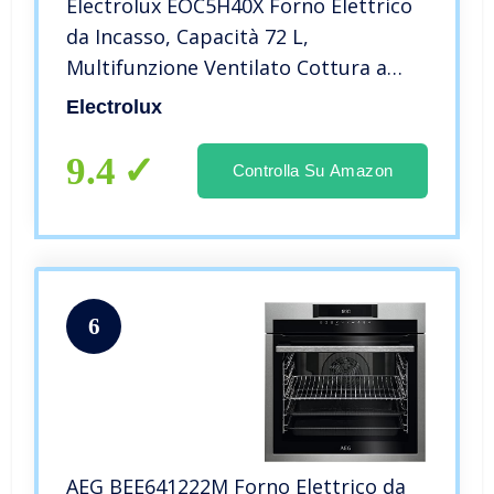
Electrolux EOC5H40X Forno Elettrico
da Incasso, Capacità 72 L,
Multifunzione Ventilato Cottura a
Vapore, Potenza 2780 W, Inox
Electrolux
9.4
Controlla Su Amazon
6
AEG BEE641222M Forno Elettrico da