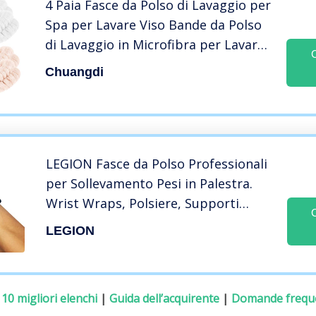
4 Paia Fasce da Polso di Lavaggio per
Spa per Lavare Viso Bande da Polso
di Lavaggio in Microfibra per Lavare
Faccia Polsini Assorbenti Polsino di
Chuangdi
Sudore da Polso (Marrone, Bianco)
LEGION Fasce da Polso Professionali
per Sollevamento Pesi in Palestra.
Wrist Wraps, Polsiere, Supporti
Articolari per Fitness, Bodybuilding,
LEGION
Powerlifting, Crossfit, Calisthenics,
(Coppia, 51x8cm)
:
10 migliori elenchi
|
Guida dell’acquirente
|
Domande frequ