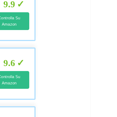
9.9
Controlla Su
Amazon
9.6
Controlla Su
Amazon