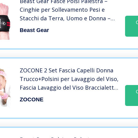
Beast Gear Fasce Polsi Palestra –
Cinghie per Sollevamento Pesi e
Stacchi da Terra, Uomo e Donna –
Accessori Fitness – Per Bodybuilding
Beast Gear
e Powerlifting
ZOCONE 2 Set Fascia Capelli Donna
Trucco+Polsini per Lavaggio del Viso,
Fascia Lavaggio del Viso Braccialetti
Assorbenti Morbido Polso per Spa
ZOCONE
Elastico per Fasce Polsi per Donne,
Ragazze, Trucco