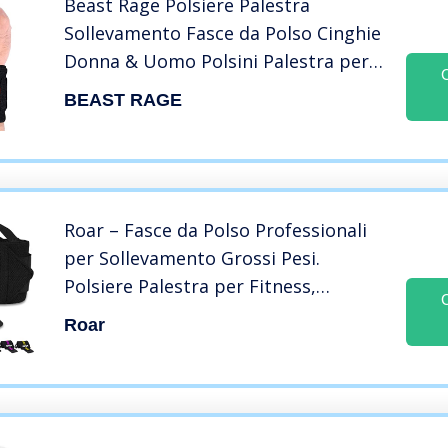
Beast Rage Polsiere Palestra
Sollevamento Fasce da Polso Cinghie
Donna & Uomo Polsini Palestra per
Gym Bodybuilding Crossfit
BEAST RAGE
Calistenics
Roar – Fasce da Polso Professionali
per Sollevamento Grossi Pesi.
Polsiere Palestra per Fitness,
Bodybuilding, Crossfit, Powerlifting.
Roar
Cinghie Elasticizzate per
Allenamento per la Forza. (Nero)