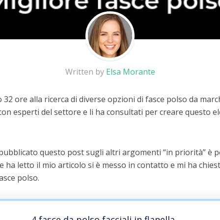
Written by
Elsa Morante
32 ore alla ricerca di diverse opzioni di fasce polso da marc
on esperti del settore e li ha consultati per creare questo el
 pubblicato questo post sugli altri argomenti “in priorità” è
he ha letto il mio articolo si è messo in contatto e mi ha chiest
fasce polso.
4 fasce da polso facciali in flanella,