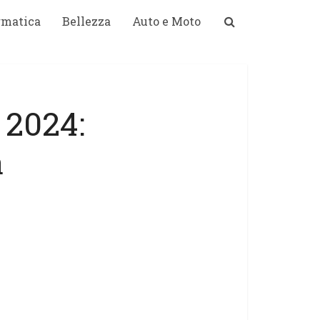
rmatica
Bellezza
Auto e Moto
 2024:
a