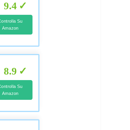
9.4
Controlla Su
Amazon
8.9
Controlla Su
Amazon