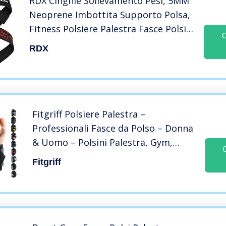
RDX Cinghie Sollevamento Pesi, 5MM
Neoprene Imbottita Supporto Polsa,
Fitness Polsiere Palestra Fasce Polsi
C
Power Lifting Straps, Pesistica
RDX
Stacchi da Terra Gym Allenamento
Bodybuilding Uomo Donna
Fitgriff Polsiere Palestra –
Professionali Fasce da Polso – Donna
& Uomo – Polsini Palestra, Gym,
Bodybuilding, Crossfit, Calistenics,
Fitgriff
per Sollevamento Grossi Pesi (Black)