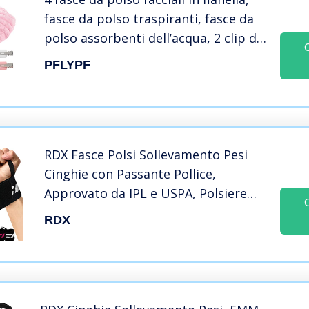
fasce da polso traspiranti, fasce da
polso assorbenti dell’acqua, 2 clip di
anatroccolo, doccia, sport, elastici
PFLYPF
per capelli (4 colori)
RDX Fasce Polsi Sollevamento Pesi
Cinghie con Passante Pollice,
Approvato da IPL e USPA, Polsiere
Palestra Supporto Polso Wrist
RDX
Wraps per Allenamento,
Powerlifting, Bodybuilding, Fitness,
Uomo Donna