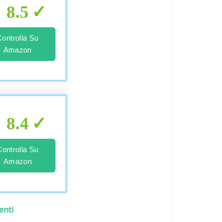
8.5
Controlla Su
Amazon
8.4
Controlla Su
Amazon
enti