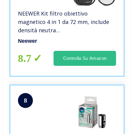
NEEWER Kit filtro obiettivo
magnetico 4 in 1 da 72 mm, include
densità neutra
ND1000+MCUV+CPL+anello
Neewer
adattatore con rivestimento a 42
strati resistente ai graffi e custodia
8.7
Controlla Su Amazon
resistente all’acqua
8