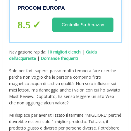
senza manutenzione. Garanzia a vita
PROCOM EUROPA
certificata. Prodotto in Spagna.
(Lavatrice/Lavastoviglie)
8.5
Controlla Su Amazon
Navigazione rapida:
10 migliori elenchi
|
Guida
dell’acquirente
|
Domande frequenti
Solo per farti sapere, passo molto tempo a fare ricerche
perché non voglio che le persone comprino filtro
magnetico acqua di cattiva qualità. Non solo influisce sui
miei lettori, ma danneggia anche i valori con cui ho avviato
Must Review. Dopotutto, ha senso leggere un sito Web
che non aggiunge alcun valore?
Mi dispiace per aver utilizzato il termine “MIGLIORE” perché
dovrebbe esserci solo 1 miglior prodotto. Tuttavia, il
prodotto giusto è diverso per persone diverse. Potrebbero