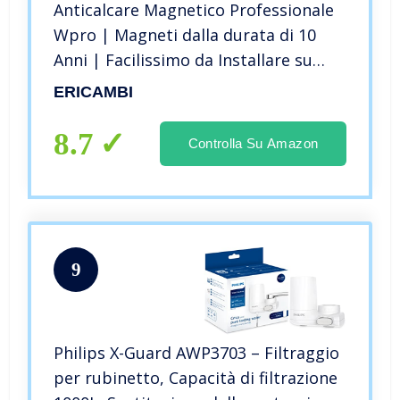
Anticalcare Magnetico Professionale
Wpro | Magneti dalla durata di 10
Anni | Facilissimo da Installare su
qualsiasi marca di lavatrice,
ERICAMBI
asciugatrice o lavastoviglie |
8.7
Controlla Su Amazon
9
Philips X-Guard AWP3703 – Filtraggio
per rubinetto, Capacità di filtrazione