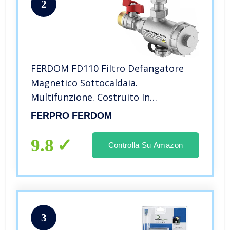
2
FERDOM FD110 Filtro Defangatore
Magnetico Sottocaldaia.
Multifunzione. Costruito In
Defangatore Non Magnetico.
FERPRO FERDOM
Dimensioni Compatte, Flessibilità Di
Connessione. Magnete 9000 Gs, Filtro
9.8
Controlla Su Amazon
500 Micron.
3