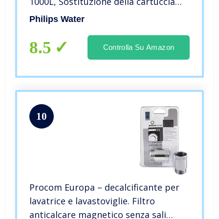
1000L, Sostituzione della cartuccia
del filtro Filtro X- Guard AWP305/
Philips Water
Filtro X-Guard Ultra AWP315
8.5
Controlla Su Amazon
10
Procom Europa – decalcificante per
lavatrice e lavastoviglie. Filtro
anticalcare magnetico senza sali