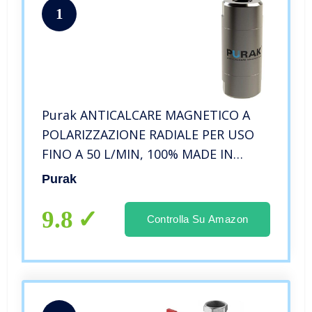
1
Purak ANTICALCARE MAGNETICO A
POLARIZZAZIONE RADIALE PER USO
FINO A 50 L/MIN, 100% MADE IN
ITALY, 3/4″ GAS, PK3080-34
Purak
9.8
Controlla Su Amazon