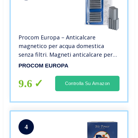
Procom Europa – Anticalcare
magnetico per acqua domestica
senza filtri. Magneti anticalcare per
purificare l’acqua di tutta la casa. –
PROCOM EUROPA
8.400 Gauss. Garanzia a vita
certificata. Made in Europe.
9.6
Controlla Su Amazon
4