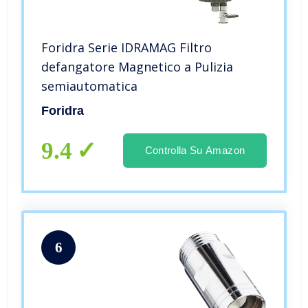
Foridra Serie IDRAMAG Filtro
defangatore Magnetico a Pulizia
semiautomatica
Foridra
9.4
Controlla Su Amazon
6