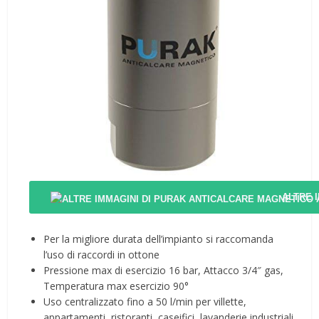
ALTRE 
Per la migliore durata dell’impianto si raccomanda
l’uso di raccordi in ottone
Pressione max di esercizio 16 bar, Attacco 3/4″ gas,
Temperatura max esercizio 90°
Uso centralizzato fino a 50 l/min per villette,
appartamenti, ristoranti, caseifici, lavanderie industriali,