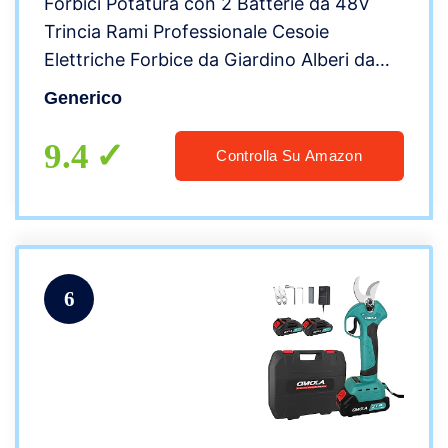
Forbici Potatura con 2 Batterie da 48V
Trincia Rami Professionale Cesoie
Elettriche Forbice da Giardino Alberi da
Frutta Cordless Senza Fili Arbusti, verde
Generico
blu
9.4
Controlla Su Amazon
6