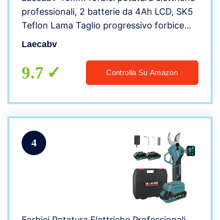
professionali, 2 batterie da 4Ah LCD, SK5
Teflon Lama Taglio progressivo forbice
cesoia da potatura a batteria per Olivo,
Laecabv
Vigneto (LA40S)
9.7
Controlla Su Amazon
4
Forbici Potatura Elettriche Professionali,