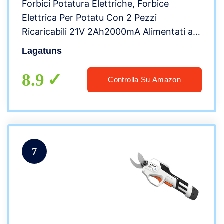
Forbici Potatura Elettriche, Forbice
Elettrica Per Potatu Con 2 Pezzi
Ricaricabili 21V 2Ah2000mA Alimentati a
Batteria al litio e 2 Lame, Diametro di
Lagatuns
taglio da 1.2 Pollici/30 mm, 6-8 ore di
Lavoro
8.9
Controlla Su Amazon
7