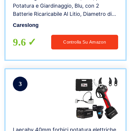
Potatura e Giardinaggio, Blu, con 2
Batterie Ricaricabile Al Litio, Diametro di
Taglio 30 mm
Careslong
9.6
Controlla Su Amazon
3
Laecabv 40mm forbici potatura elettriche