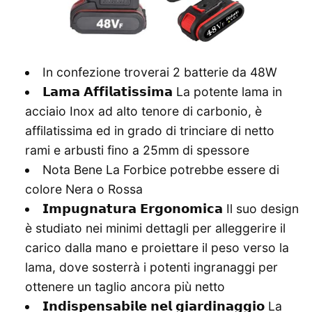
In confezione troverai 2 batterie da 48W
𝗟𝗮𝗺𝗮 𝗔𝗳𝗳𝗶𝗹𝗮𝘁𝗶𝘀𝘀𝗶𝗺𝗮 La potente lama in
acciaio Inox ad alto tenore di carbonio, è
affilatissima ed in grado di trinciare di netto
rami e arbusti fino a 25mm di spessore
Nota Bene La Forbice potrebbe essere di
colore Nera o Rossa
𝗜𝗺𝗽𝘂𝗴𝗻𝗮𝘁𝘂𝗿𝗮 𝗘𝗿𝗴𝗼𝗻𝗼𝗺𝗶𝗰𝗮 Il suo design
è studiato nei minimi dettagli per alleggerire il
carico dalla mano e proiettare il peso verso la
lama, dove sosterrà i potenti ingranaggi per
ottenere un taglio ancora più netto
𝗜𝗻𝗱𝗶𝘀𝗽𝗲𝗻𝘀𝗮𝗯𝗶𝗹𝗲 𝗻𝗲𝗹 𝗴𝗶𝗮𝗿𝗱𝗶𝗻𝗮𝗴𝗴𝗶𝗼 La