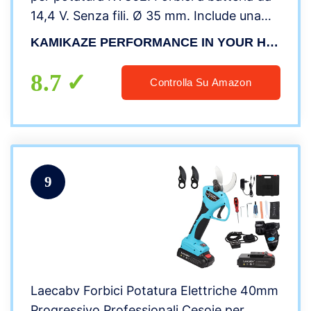
14,4 V. Senza fili. Ø 35 mm. Include una
custodia con caricabatterie, 3 batterie e
KAMIKAZE PERFORMANCE IN YOUR HANDS
un kit di manutenzione.
8.7
Controlla Su Amazon
9
Laecabv Forbici Potatura Elettriche 40mm
Progressivo Professionali Cesoie per