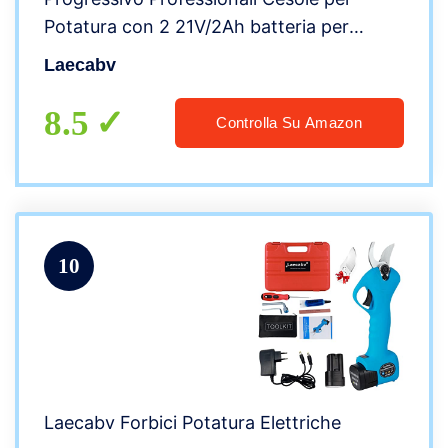
Potatura con 2 21V/2Ah batteria per
potatura Giardinaggio Ulivi Albero da
Laecabv
frutta vigneto (LA-8640)
8.5
Controlla Su Amazon
10
Laecabv Forbici Potatura Elettriche