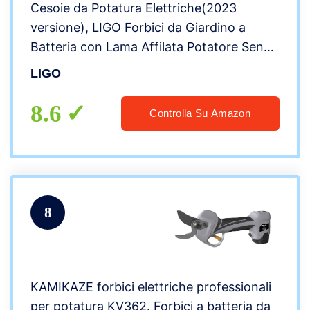
Cesoie da Potatura Elettriche(2023
versione), LIGO Forbici da Giardino a
Batteria con Lama Affilata Potatore Senza
Fili Massimo Diametro Taglio 25mm
LIGO
Sicurezza per Albero da Frutta Parco
Fattoria Vigna
8.6
Controlla Su Amazon
8
KAMIKAZE forbici elettriche professionali
per potatura KV362. Forbici a batteria da