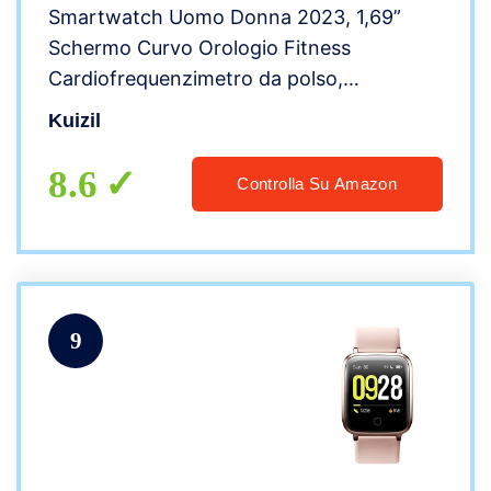
Smartwatch Uomo Donna 2023, 1,69”
Schermo Curvo Orologio Fitness
Cardiofrequenzimetro da polso,
Contapassi Conta Calorie, Orologio
Kuizil
Sportivo Cronometri Impermeabile IP68,
Smart Watch per Android iOS
8.6
Controlla Su Amazon
9