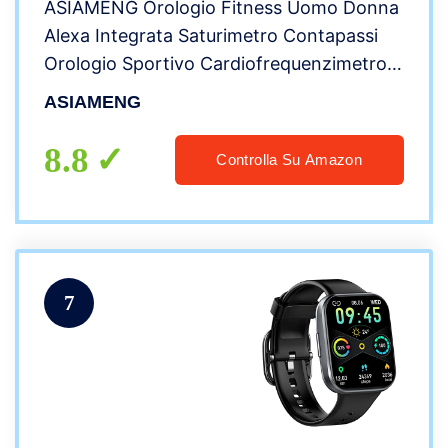
ASIAMENG Orologio Fitness Uomo Donna
Alexa Integrata Saturimetro Contapassi
Orologio Sportivo Cardiofrequenzimetro
da polso Smartband Conta Calorie Meteo
ASIAMENG
Nuoto per Android iOS (Nero)
8.8
Controlla Su Amazon
7