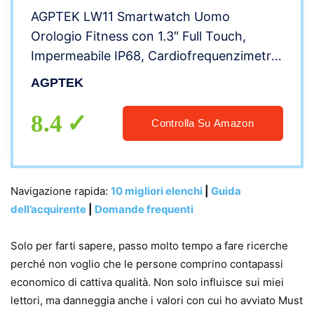
AGPTEK LW11 Smartwatch Uomo
Orologio Fitness con 1.3″ Full Touch,
Impermeabile IP68, Cardiofrequenzimetro
da Polso, Activity Tracker Sportivi
AGPTEK
Contapassi Controllo Musica Cronometro
per Android iOS
8.4
Controlla Su Amazon
Navigazione rapida:
10 migliori elenchi
|
Guida
dell’acquirente
|
Domande frequenti
Solo per farti sapere, passo molto tempo a fare ricerche
perché non voglio che le persone comprino contapassi
economico di cattiva qualità. Non solo influisce sui miei
lettori, ma danneggia anche i valori con cui ho avviato Must