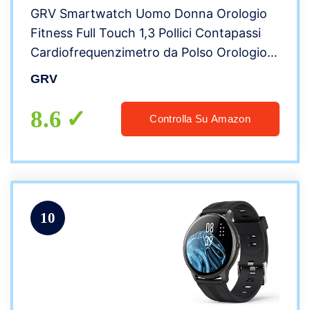
GRV Smartwatch Uomo Donna Orologio
Fitness Full Touch 1,3 Pollici Contapassi
Cardiofrequenzimetro da Polso Orologio
Sportive Impermeabile IP68 per Android
GRV
iOS Notifiche Messaggi 11 Modalità Sport
8.6
Controlla Su Amazon
10