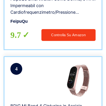
Impermeabil con
Cardiofrequenzimetro/Pressione
Sanguigna/SpO2/Contapassi, Notifiche
FeipuQu
Smart Watch Orologio Fitness Activity
Tracker per iOS Android
9.7
Controlla Su Amazon
4
BDIG Mi Band 4 Cinturino in Acciaio