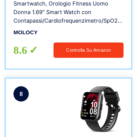
Smartwatch, Orologio Fitness Uomo
Donna 1.69″ Smart Watch con
Contapassi/Cardiofrequenzimetro/SpO2/Crono
25 Sportivo, Notifiche Messaggi,
MOLOCY
Impermeabil IP68 Fitness Tracker per
Android iOS -2022
8.6
Controlla Su Amazon
8