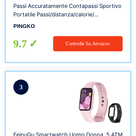
Passi Accuratamente Contapassi Sportivo
Portatile Passi/distanza/calorie/
Contapassi per Fitness, Contatore di
PINGKO
Calorie.
9.7
Controlla Su Amazon
3
FeipuQu Smartwatch Uomo Donna, 5 ATM