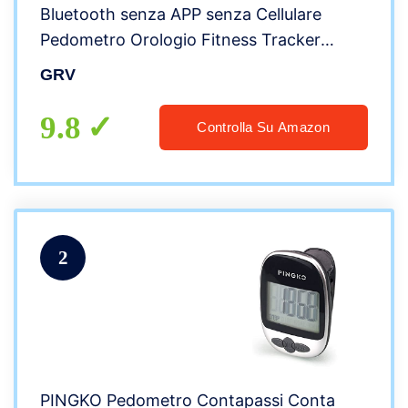
Bluetooth senza APP senza Cellulare
Pedometro Orologio Fitness Tracker
Semplice Conta Calorie KM Sonno
GRV
Distanza Impermeabile IP68 per Donna
Uomo Anziani Bambini
9.8
Controlla Su Amazon
2
PINGKO Pedometro Contapassi Conta