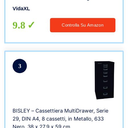
VidaXL
9.8
Controlla Su Amazon
3
BISLEY – Cassettiera MultiDrawer, Serie
29, DIN A4, 8 cassetti, in Metallo, 633
Nero, 38 x 27,9 x 59 cm