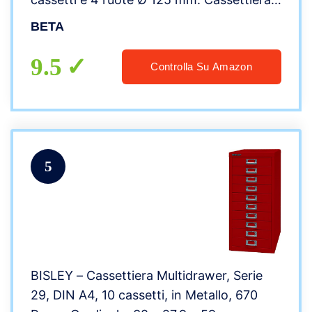
portautensili personalizzabile con
BETA
accessori integrabili. Grigio/Antracite
9.5
Controlla Su Amazon
5
BISLEY – Cassettiera Multidrawer, Serie
29, DIN A4, 10 cassetti, in Metallo, 670