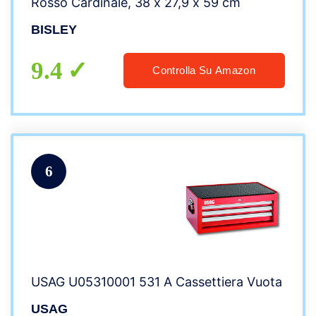
Rosso Cardinale, 38 x 27,9 x 59 cm
BISLEY
9.4
Controlla Su Amazon
6
USAG U05310001 531 A Cassettiera Vuota
USAG