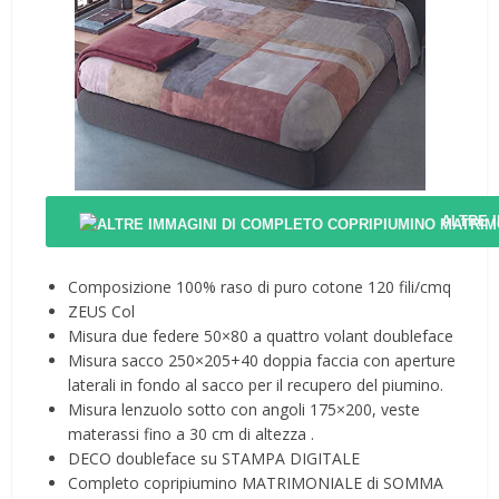
ALTRE 
Composizione 100% raso di puro cotone 120 fili/cmq
ZEUS Col
Misura due federe 50×80 a quattro volant doubleface
Misura sacco 250×205+40 doppia faccia con aperture
laterali in fondo al sacco per il recupero del piumino.
Misura lenzuolo sotto con angoli 175×200, veste
materassi fino a 30 cm di altezza .
DECO doubleface su STAMPA DIGITALE
Completo copripiumino MATRIMONIALE di SOMMA