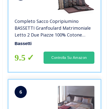
Completo Sacco Copripiumino
BASSETTI Granfoulard Matrimoniale
Letto 2 Due Piazze 100% Cotone
Sacco + Sotto con angoli + Federe
Bassetti
(Piazza dei Miracoli M1)
9.5
Controlla Su Amazon
6