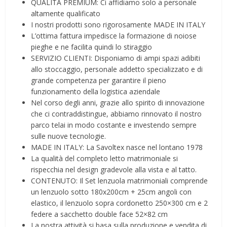
QUALITÀ PREMIUM: Ci affidiamo solo a personale
altamente qualificato
I nostri prodotti sono rigorosamente MADE IN ITALY
L’ottima fattura impedisce la formazione di noiose
pieghe e ne facilita quindi lo stiraggio
SERVIZIO CLIENTI: Disponiamo di ampi spazi adibiti
allo stoccaggio, personale addetto specializzato e di
grande competenza per garantire il pieno
funzionamento della logistica aziendale
Nel corso degli anni, grazie allo spirito di innovazione
che ci contraddistingue, abbiamo rinnovato il nostro
parco telai in modo costante e investendo sempre
sulle nuove tecnologie.
MADE IN ITALY: La Savoltex nasce nel lontano 1978
La qualità del completo letto matrimoniale si
rispecchia nel design gradevole alla vista e al tatto.
CONTENUTO: Il Set lenzuola matrimoniali comprende
un lenzuolo sotto 180x200cm + 25cm angoli con
elastico, il lenzuolo sopra cordonetto 250×300 cm e 2
federe a sacchetto double face 52×82 cm
La nostra attività si basa sulla produzione e vendita di