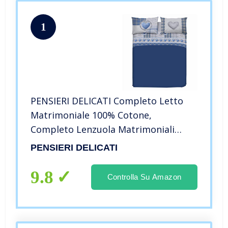
1
PENSIERI DELICATI Completo Letto
Matrimoniale 100% Cotone,
Completo Lenzuola Matrimoniali
180×200 Comprensivo di Lenzuolo
PENSIERI DELICATI
sotto, sopra e 2 Federe, Made in Italy,
Fantasia Love Mountain Blu
9.8
Controlla Su Amazon