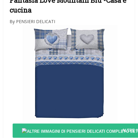
Fantasia Love Mountain Blu
-Casa e
cucina
By PENSIERI DELICATI
ALTRE 