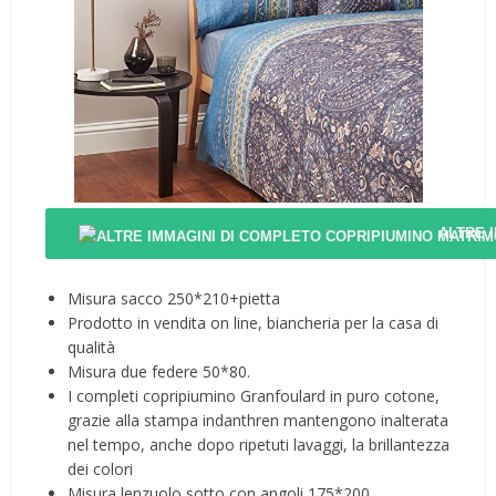
ALTRE 
Misura sacco 250*210+pietta
Prodotto in vendita on line, biancheria per la casa di
qualità
Misura due federe 50*80.
I completi copripiumino Granfoulard in puro cotone,
grazie alla stampa indanthren mantengono inalterata
nel tempo, anche dopo ripetuti lavaggi, la brillantezza
dei colori
Misura lenzuolo sotto con angoli 175*200.