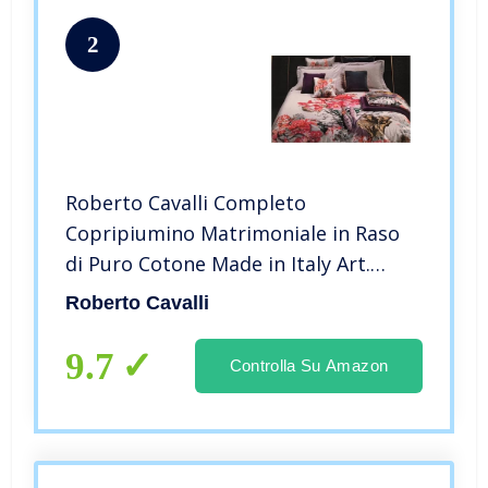
2
Roberto Cavalli Completo
Copripiumino Matrimoniale in Raso
di Puro Cotone Made in Italy Art.
Undersea – Fantasia, 2 Piazze
Roberto Cavalli
9.7
Controlla Su Amazon