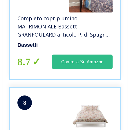
Completo copripiumino
MATRIMONIALE Bassetti
GRANFOULARD articolo P. di Spagna
G1
Bassetti
8.7
Controlla Su Amazon
8