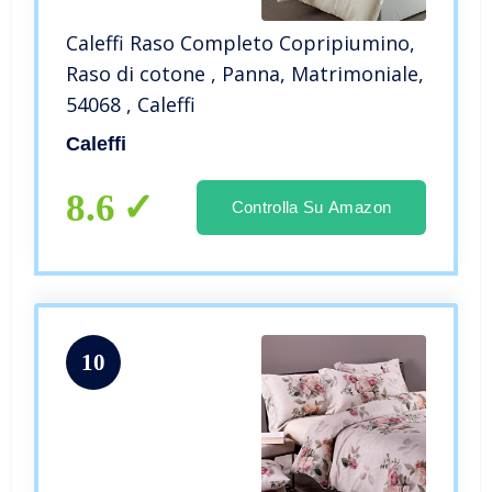
Caleffi Raso Completo Copripiumino,
Raso di cotone , Panna, Matrimoniale,
54068 , Caleffi
Caleffi
8.6
Controlla Su Amazon
10