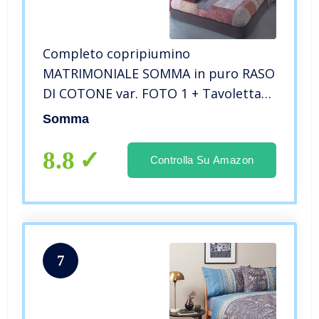
Completo copripiumino
MATRIMONIALE SOMMA in puro RASO
DI COTONE var. FOTO 1 + Tavoletta
profumo armadi by Biancocasa
Somma
8.8
Controlla Su Amazon
7