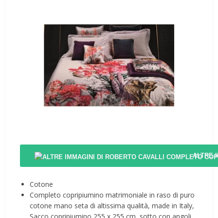
ALTRE 
Cotone
Completo copripiumino matrimoniale in raso di puro
cotone mano seta di altissima qualità, made in Italy,
Sacco copripiumino 255 x 255 cm, sotto con angoli