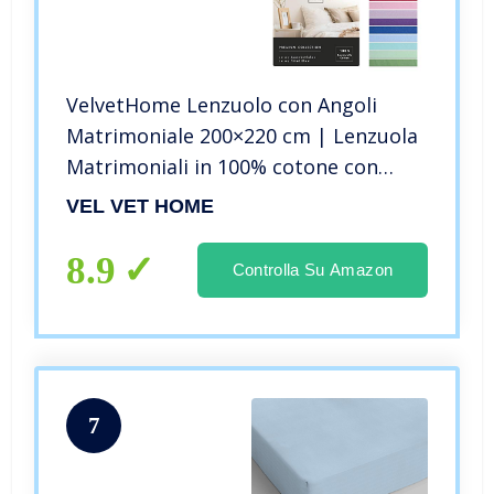
VelvetHome Lenzuolo con Angoli
Matrimoniale 200×220 cm | Lenzuola
Matrimoniali in 100% cotone con
elastico | di prima qualità | Lenzuolo
VEL VET HOME
sotto con Angoli Matrimoniale | 200 x
220 +30 | Bianco
8.9
Controlla Su Amazon
7