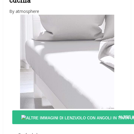
cucina
By atmosphere
ALTRE 