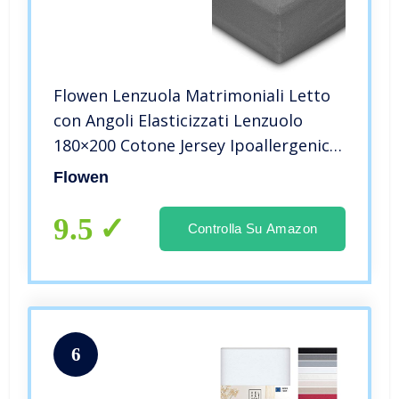
Flowen Lenzuola Matrimoniali Letto
con Angoli Elasticizzati Lenzuolo
180×200 Cotone Jersey Ipoallergenico
Traspirante Antiacaro Tinta Unita
Flowen
9.5
Controlla Su Amazon
6