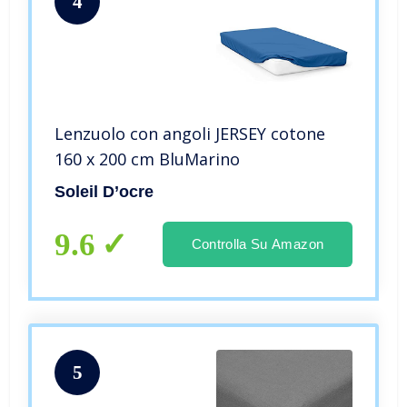
4
Lenzuolo con angoli JERSEY cotone
160 x 200 cm BluMarino
Soleil D’ocre
9.6
Controlla Su Amazon
5