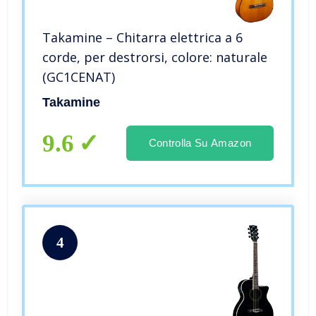
Takamine – Chitarra elettrica a 6
corde, per destrorsi, colore: naturale
(GC1CENAT)
Takamine
9.6
Controlla Su Amazon
4