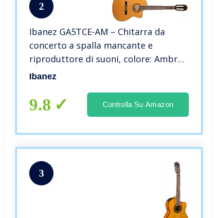
2
Ibanez GA5TCE-AM – Chitarra da
concerto a spalla mancante e
riproduttore di suoni, colore: Ambra
con finitura lucida
Ibanez
9.8
Controlla Su Amazon
3