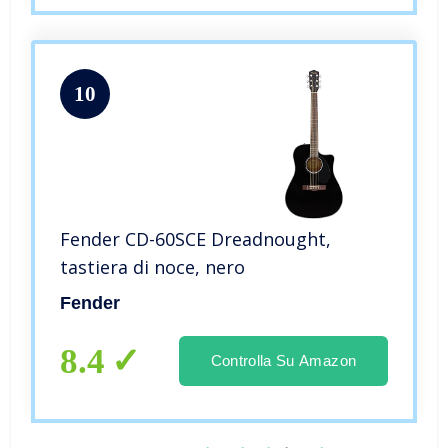
10
Fender CD-60SCE Dreadnought,
tastiera di noce, nero
Fender
8.4
Controlla Su Amazon