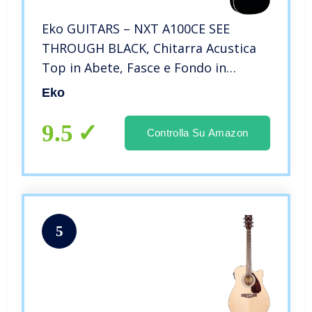
Eko GUITARS – NXT A100CE SEE
THROUGH BLACK, Chitarra Acustica
Top in Abete, Fasce e Fondo in
Mogano, Tastiera in South American
Eko
Roupanà, Dreadnought Cutaway,
Colore Nero
9.5
Controlla Su Amazon
5