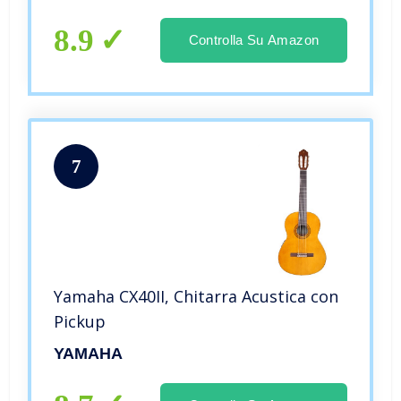
8.9
Controlla Su Amazon
7
Yamaha CX40II, Chitarra Acustica con
Pickup
YAMAHA