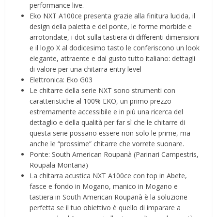
performance live.
Eko NXT A100ce presenta grazie alla finitura lucida, il
design della paletta e del ponte, le forme morbide e
arrotondate, i dot sulla tastiera di differenti dimensioni
e il logo X al dodicesimo tasto le conferiscono un look
elegante, attraente e dal gusto tutto italiano: dettagli
di valore per una chitarra entry level
Elettronica: Eko G03
Le chitarre della serie NXT sono strumenti con
caratteristiche al 100% EKO, un primo prezzo
estremamente accessibile e in più una ricerca del
dettaglio e della qualità per far sì che le chitarre di
questa serie possano essere non solo le prime, ma
anche le “prossime” chitarre che vorrete suonare.
Ponte: South American Roupanà (Parinari Campestris,
Roupala Montana)
La chitarra acustica NXT A100ce con top in Abete,
fasce e fondo in Mogano, manico in Mogano e
tastiera in South American Roupanà è la soluzione
perfetta se il tuo obiettivo è quello di imparare a