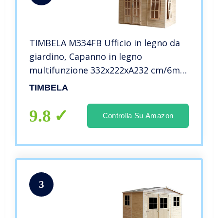
TIMBELA M334FB Ufficio in legno da
giardino, Capanno in legno
multifunzione 332x222xA232 cm/6m2,
Cabina da giardino, Ufficio
TIMBELA
prefabbricato da esterno, Capanno
giardino chiudibile, Home office,
9.8
Controlla Su Amazon
Studio
3