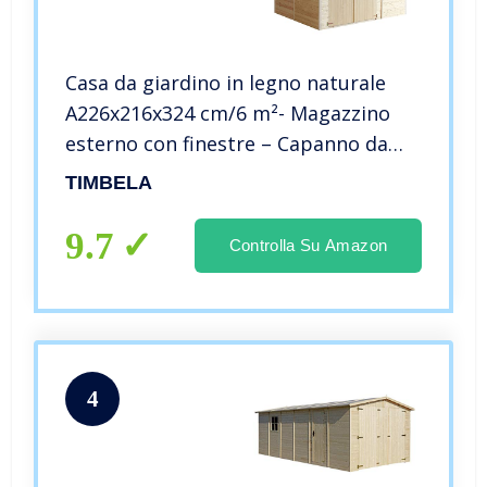
Casa da giardino in legno naturale
A226x216x324 cm/6 m²- Magazzino
esterno con finestre – Capanno da
giardino – Bici, Deposito attrezzi e
TIMBELA
rimessa TIMBELA M334
9.7
Controlla Su Amazon
4