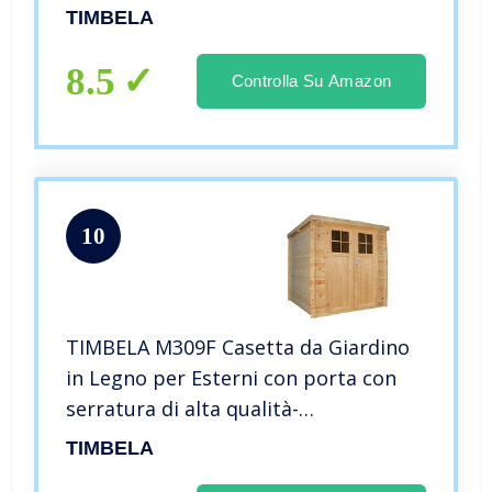
giardino – Bici, Deposito attrezzi e
TIMBELA
rimessa TIMBELA M337
8.5
Controlla Su Amazon
10
TIMBELA M309F Casetta da Giardino
in Legno per Esterni con porta con
serratura di alta qualità-
A200x204x204cm/3.53 m2 – Piccola
TIMBELA
Casetta in Legno, Rimessa Attrezzi,