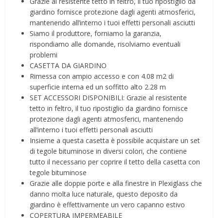
Grazie al resistente tetto in feltro, il tuo ripostiglio da
giardino fornisce protezione dagli agenti atmosferici,
mantenendo all’interno i tuoi effetti personali asciutti
Siamo il produttore, forniamo la garanzia,
rispondiamo alle domande, risolviamo eventuali
problemi
CASETTA DA GIARDINO
Rimessa con ampio accesso e con 4.08 m2 di
superficie interna ed un soffitto alto 2.28 m
SET ACCESSORI DISPONIBILI: Grazie al resistente
tetto in feltro, il tuo ripostiglio da giardino fornisce
protezione dagli agenti atmosferici, mantenendo
all’interno i tuoi effetti personali asciutti
Insieme a questa casetta è possibile acquistare un set
di tegole bituminose in diversi colori, che contiene
tutto il necessario per coprire il tetto della casetta con
tegole bituminose
Grazie alle doppie porte e alla finestre in Plexiglass che
danno molta luce naturale, questo deposito da
giardino è effettivamente un vero capanno estivo
COPERTURA IMPERMEABILE