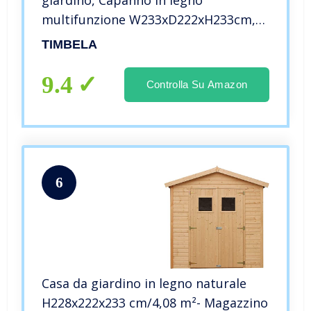
multifunzione W233xD222xH233cm,
Cabina da giardino, Ufficio
TIMBELA
prefabbricato da esterno, Capanno
giardino chiudibile, Home office,
9.4
Controlla Su Amazon
Studio
6
Casa da giardino in legno naturale
H228x222x233 cm/4,08 m²- Magazzino