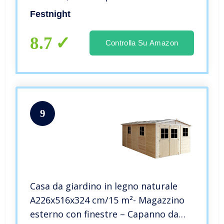
Giardino Esterno in Legno
Festnight
Massello,Capanno da Giardino in
Legno,Capanno Attrezzi 85x48x177cm
8.7
Controlla Su Amazon
9
Casa da giardino in legno naturale
A226x516x324 cm/15 m²- Magazzino
esterno con finestre – Capanno da