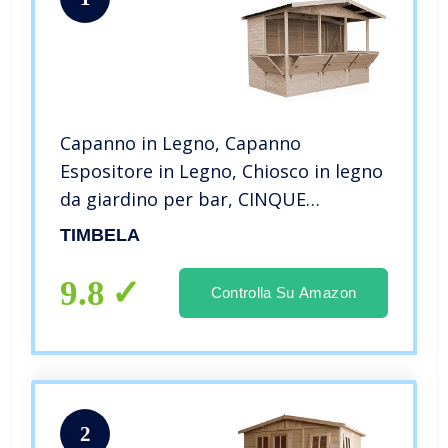
Capanno in Legno, Capanno
Espositore in Legno, Chiosco in legno
da giardino per bar, CINQUE
FINESTRE 336×263 cm/6 m2 Stand di
TIMBELA
vendita con bancone, Multifunzione
cabina da giardino TIMBELA M150B
9.8
Controlla Su Amazon
2