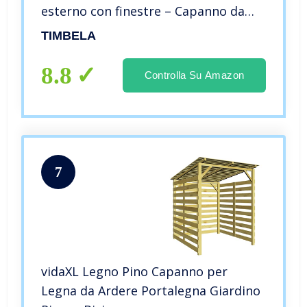
esterno con finestre – Capanno da
giardino – Bici, Deposito attrezzi e
TIMBELA
rimessa TIMBELA M351
8.8
Controlla Su Amazon
7
vidaXL Legno Pino Capanno per
Legna da Ardere Portalegna Giardino