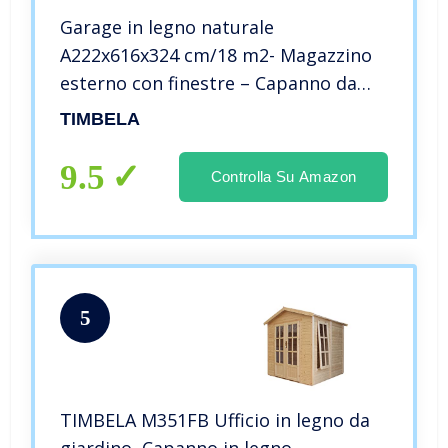
Garage in legno naturale
A222x616x324 cm/18 m2- Magazzino
esterno con finestre – Capanno da
giardino – per auto, bici, deposito
TIMBELA
attrezzi e rimessa – TIMBELA M102
9.5
Controlla Su Amazon
5
TIMBELA M351FB Ufficio in legno da
giardino, Capanno in legno