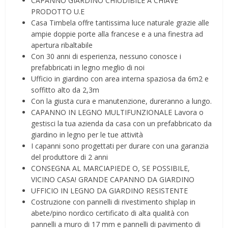
CAPANNO GIARDINO CHIUDIBILE A CHIAVE
PRODOTTO U.E
Casa Timbela offre tantissima luce naturale grazie alle
ampie doppie porte alla francese e a una finestra ad
apertura ribaltabile
Con 30 anni di esperienza, nessuno conosce i
prefabbricati in legno meglio di noi
Ufficio in giardino con area interna spaziosa da 6m2 e
soffitto alto da 2,3m
Con la giusta cura e manutenzione, dureranno a lungo.
CAPANNO IN LEGNO MULTIFUNZIONALE Lavora o
gestisci la tua azienda da casa con un prefabbricato da
giardino in legno per le tue attività
I capanni sono progettati per durare con una garanzia
del produttore di 2 anni
CONSEGNA AL MARCIAPIEDE O, SE POSSIBILE,
VICINO CASA! GRANDE CAPANNO DA GIARDINO
UFFICIO IN LEGNO DA GIARDINO RESISTENTE
Costruzione con pannelli di rivestimento shiplap in
abete/pino nordico certificato di alta qualità con
pannelli a muro di 17 mm e pannelli di pavimento di