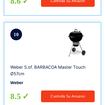
8.6
Controlla Su Amazon
10
Weber S.of. BARBACOA Master Touch
Ø57cm
Weber
8.5
Controlla Su Amazon