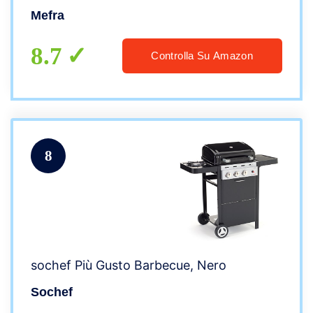
Mefra
8.7
Controlla Su Amazon
8
sochef Più Gusto Barbecue, Nero
Sochef