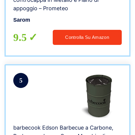
appoggio – Prometeo
Sarom
9.5
Controlla Su Amazon
5
barbecook Edson Barbecue a Carbone,