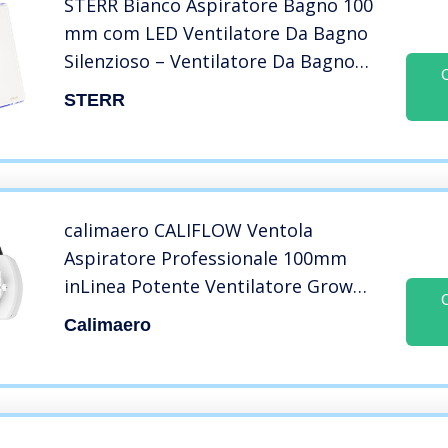
STERR Bianco Aspiratore Bagno 100
mm com LED Ventilatore Da Bagno
Silenzioso – Ventilatore Da Bagno
Moderno – Ventilatore Da Bagno 100
STERR
mm
calimaero CALIFLOW Ventola
Aspiratore Professionale 100mm
inLinea Potente Ventilatore Grow
Box, Aspiratore Fumi, Ventola
Calimaero
Bagno, Aspiratore Cucina, 3 Stadi
max. 198m³/h /PVC