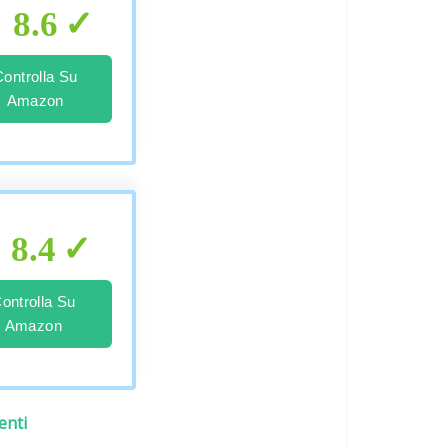
8.6
Controlla Su
Amazon
8.4
ontrolla Su
Amazon
enti