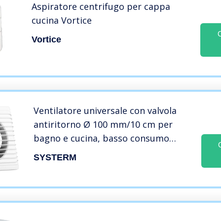
Aspiratore centrifugo per cappa
cucina Vortice
Vortice
Ventilatore universale con valvola
antiritorno Ø 100 mm/10 cm per
bagno e cucina, basso consumo
energetico 8 W, funzionamento
SYSTERM
silenzioso 26 dB e alta efficienza 93
m3/h. Standard. Systerm Energy.