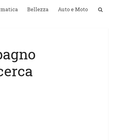
rmatica
Bellezza
Auto e Moto
 bagno
icerca