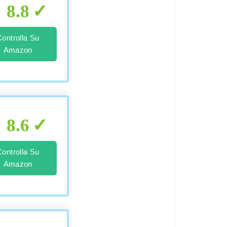
8.8
Controlla Su
Amazon
8.6
Controlla Su
Amazon