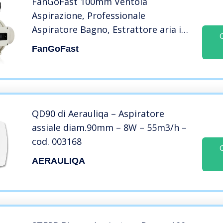
FanGoFast 100mm Ventola
Aspirazione, Professionale
Aspiratore Bagno, Estrattore aria in
Iinea per riscaldamento,
FanGoFast
raffreddamento, booster, tende di
crescita, idroponica, uso domestico
QD90 di Aerauliqa – Aspiratore
assiale diam.90mm – 8W – 55m3/h –
cod. 003168
AERAULIQA