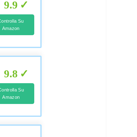
9.9
Controlla Su
Amazon
9.8
Controlla Su
Amazon