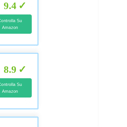
9.4
Controlla Su
Amazon
8.9
Controlla Su
Amazon