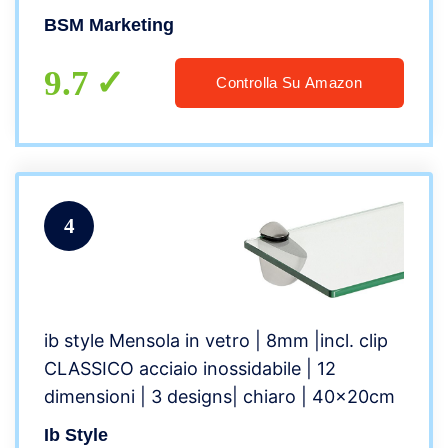
500 mm, e 3 colori: trasparente, bianco
BSM Marketing
nero
9.7
Controlla Su Amazon
4
ib style Mensola in vetro | 8mm |incl. clip
CLASSICO acciaio inossidabile | 12
dimensioni | 3 designs| chiaro | 40x20cm
Ib Style