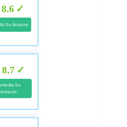
8.6
lla Su Amazon
8.7
ontrolla Su
Amazon