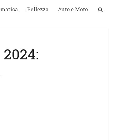
rmatica
Bellezza
Auto e Moto
l 2024:
a