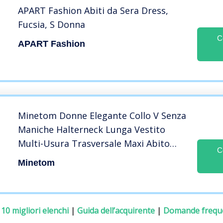
APART Fashion Abiti da Sera Dress,
Fucsia, S Donna
C
APART Fashion
Minetom Donne Elegante Collo V Senza
Maniche Halterneck Lunga Vestito
Multi-Usura Trasversale Maxi Abito
C
Matrimonio Banchetto Sera Rosso IT
Minetom
42
:
10 migliori elenchi
|
Guida dell’acquirente
|
Domande frequ