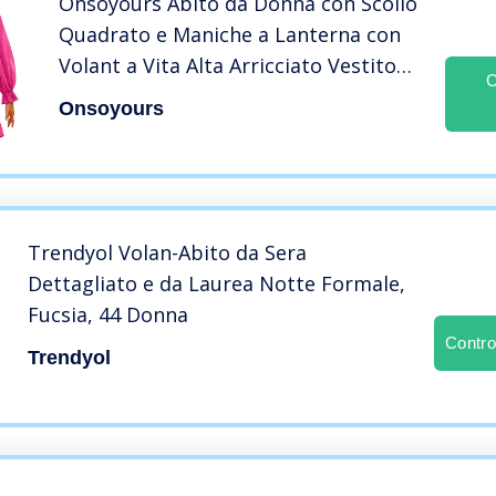
Onsoyours Abito da Donna con Scollo
Quadrato e Maniche a Lanterna con
Volant a Vita Alta Arricciato Vestito
C
Donna Corto con Maniche Corte a
Onsoyours
Sbuffo Estivo B Fucsia S
Trendyol Volan-Abito da Sera
Dettagliato e da Laurea Notte Formale,
Fucsia, 44 Donna
Contro
Trendyol