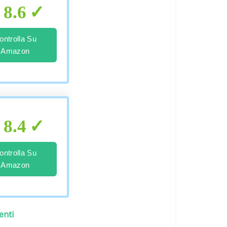
8.6
ontrolla Su
Amazon
8.4
ontrolla Su
Amazon
enti