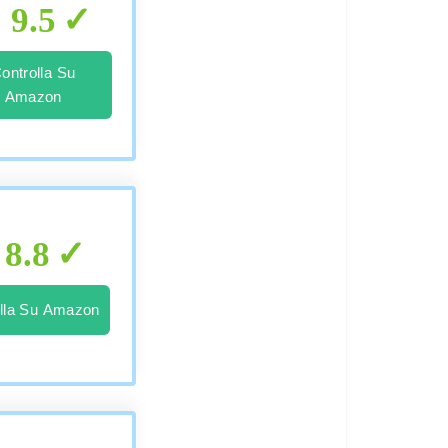
9.5
ontrolla Su
Amazon
8.8
lla Su Amazon