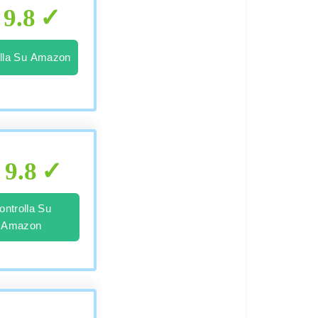
9.8
lla Su Amazon
9.8
ontrolla Su
Amazon