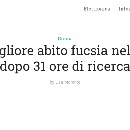
Elettronica
Info
Donna
liore abito fucsia ne
dopo 31 ore di ricerc
by
Elsa Morante